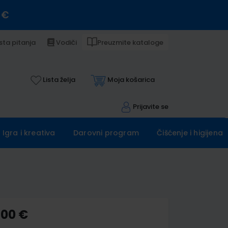
 €
sta pitanja
Vodiči
Preuzmite kataloge
Lista želja
Moja košarica
Prijavite se
Igra i kreativa
Darovni program
Čišćenje i higijena
,00 €