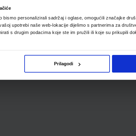
A
ačiće
TVO
bismo personalizirali sadržaj i oglase, omogućili značajke društv
vašoj upotrebi naše web-lokacije dijelimo s partnerima za društv
rati s drugim podacima koje ste im pružili ili koje su prikupili do
Prilagodi