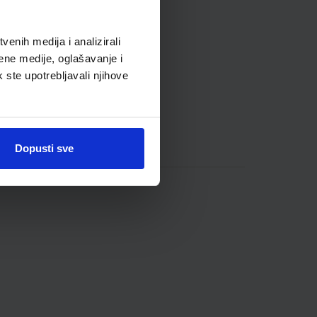
enih medija i analizirali
ene medije, oglašavanje i
k ste upotrebljavali njihove
Dopusti sve