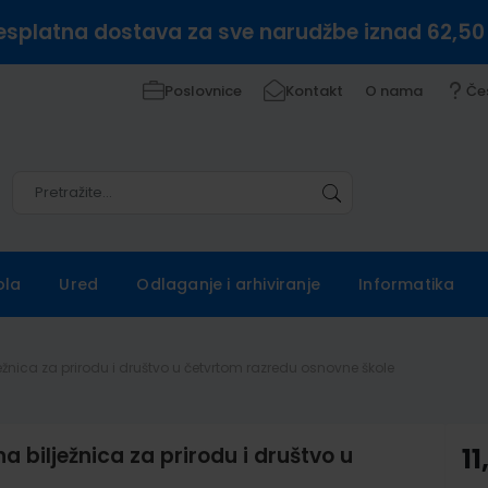
esplatna dostava za sve narudžbe iznad 62,50
Poslovnice
Kontakt
O nama
Če
Pretražite
Pretražite
ola
Ured
Odlaganje i arhiviranje
Informatika
žnica za prirodu i društvo u četvrtom razredu osnovne škole
bilježnica za prirodu i društvo u
11