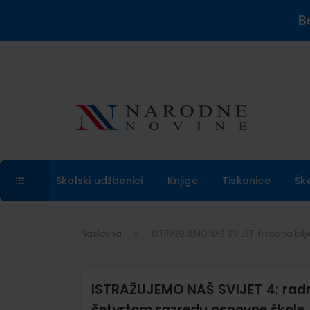
B
Školski udžbenici
Knjige
Tiskanice
Šk
Naslovna
ISTRAŽUJEMO NAŠ SVIJET 4; radna bilje
ISTRAŽUJEMO NAŠ SVIJET 4; radna 
četvrtom razredu osnovne škole