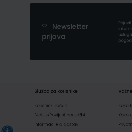
Prijavi
Newsletter
inform
usluga
prijava
pogod
Služba za korisnike
Važne
Korisnički račun
Kako 
Status/Povijest narudžbi
Kako 
Informacije o dostavi
Privat