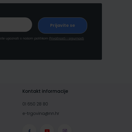
a ste upoznati s našom politikom
Privatnosti i sigurnosti
Kontakt informacije
01 650 28 80
e-trgovina@nn.hr