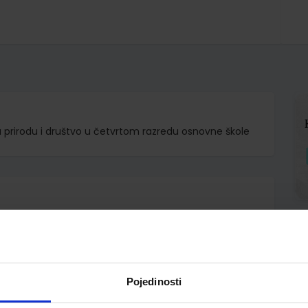
a prirodu i društvo u četvrtom razredu osnovne škole
d.d.
Ivanda Alena Letina Zdenko Braičić
Pojedinosti