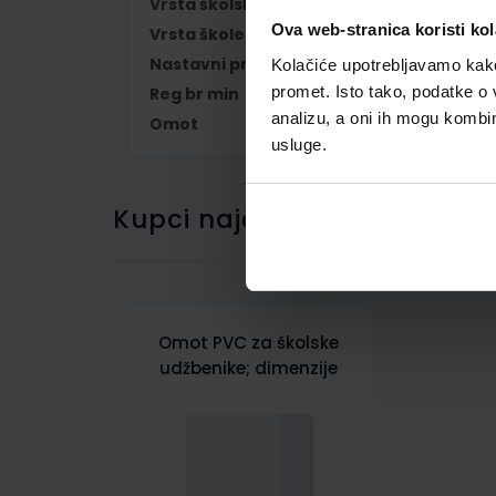
Vrsta školske knjige
RADNA BILJEŽNIC
Ova web-stranica koristi kol
Vrsta škole
1 OSNOVNA
Nastavni predmet
PRIRODA I DRUŠ
Kolačiće upotrebljavamo kako 
promet. Isto tako, podatke o 
Reg br min
7637-DOM
analizu, a oni ih mogu kombini
Omot
500162
usluge.
Kupci najčešće biraju..
Omot PVC za školske
udžbenike; dimenzije
416x287; tip 162