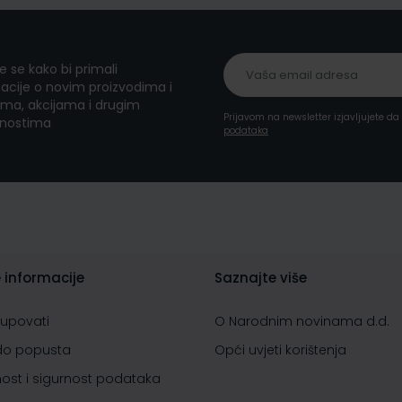
te se kako bi primali
acije o novim proizvodima i
ma, akcijama i drugim
Prijavom na newsletter izjavljujete d
nostima
podataka
 informacije
Saznajte više
kupovati
O Narodnim novinama d.d.
do popusta
Opći uvjeti korištenja
nost i sigurnost podataka