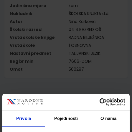
Jedinična mjera
kom
Nakladnik
ŠKOLSKA KNJIGA d.d.
Autor
Nina Karković
Školski razred
04 4.RAZRED OŠ
Vrsta školske knjige
RADNA BILJEŽNICA
Vrsta škole
1 OSNOVNA
Nastavni predmet
TALIJANSKI JEZIK
Reg br min
7606-DOM
Omot
500297
Kupci najčešće biraju..
Privola
Pojedinosti
O nama