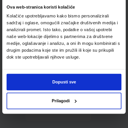
Omot PVC za školske
Ova web-stranica koristi kolačiće
udžbenike; dimenzije
Kolačiće upotrebljavamo kako bismo personalizirali
430x277; tip 297
sadržaj i oglase, omogućili značajke društvenih medija i
analizirali promet. Isto tako, podatke o vašoj upotrebi
naše web-lokacije dijelimo s partnerima za društvene
medije, oglašavanje i analizu, a oni ih mogu kombinirati s
drugim podacima koje ste im pružili ili koje su prikupili
dok ste upotrebljavali njihove usluge.
0,85 €
Dopusti sve
Prilagodi