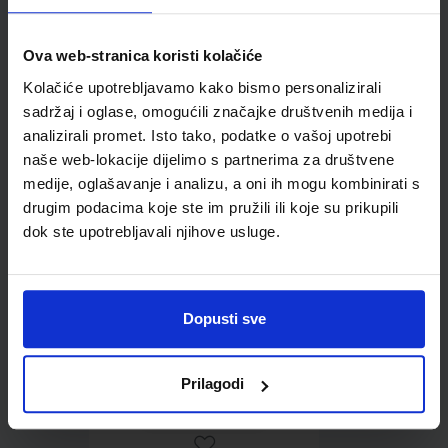
Ova web-stranica koristi kolačiće
Omot PVC za školske
Kolačiće upotrebljavamo kako bismo personalizirali
udžbenike; dimenzije
sadržaj i oglase, omogućili značajke društvenih medija i
413x287; tip 239
analizirali promet. Isto tako, podatke o vašoj upotrebi
naše web-lokacije dijelimo s partnerima za društvene
medije, oglašavanje i analizu, a oni ih mogu kombinirati s
drugim podacima koje ste im pružili ili koje su prikupili
dok ste upotrebljavali njihove usluge.
Dopusti sve
0,85 €
Prilagodi