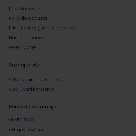
Kako kupovati
Kako do popusta
Privatnost i sigurnost podataka
Načini plaćanja
Uvjeti kupnje
Saznajte više
O Narodnim novinama d.d.
Opći uvjeti korištenja
Kontakt informacije
01 650 28 80
e-trgovina@nn.hr