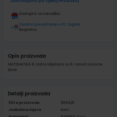
Dostavljamo po cijeloj Hrvatskoj
Dostupno za narudžbu
Osobno preuzimanje u PC Zagreb
Besplatno
Opis proizvoda
MATEMATIKA 8; radna bilježnica za 8. razred osnovne
škole
Detalji proizvoda
Šifra proizvoda
569425
Jedinična mjera
kom
Nakladnik
ELEMENT d.o.o.