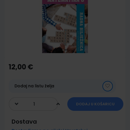
end
of
the
images
gallery
Skip
to
the
12,00 €
beginning
of
the
images
Dodaj na listu želja
gallery
DODAJ U KOŠARICU
Dostava