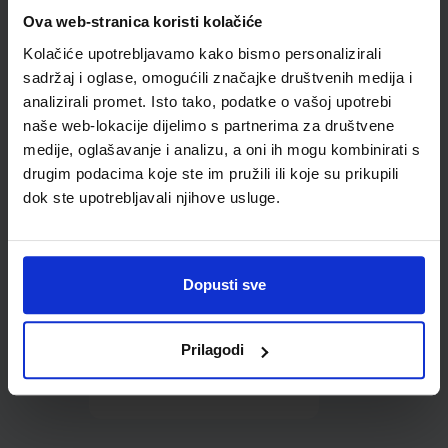
Omot PVC za školske
Ova web-stranica koristi kolačiće
udžbenike; dimenzije
Kolačiće upotrebljavamo kako bismo personalizirali
431x287; tip 177
sadržaj i oglase, omogućili značajke društvenih medija i
analizirali promet. Isto tako, podatke o vašoj upotrebi
naše web-lokacije dijelimo s partnerima za društvene
medije, oglašavanje i analizu, a oni ih mogu kombinirati s
drugim podacima koje ste im pružili ili koje su prikupili
dok ste upotrebljavali njihove usluge.
0,85 €
Dopusti sve
Prilagodi