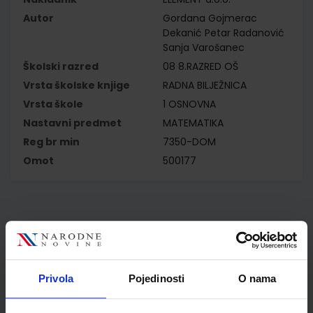
Autor
Gordana Gojmerac
Dekanić Petar Radanović
Sanja Varošanec
Školski razred
08 8.RAZRED OŠ
Vrsta školske knjige
RADNA BILJEŽNICA
Vrsta škole
1 OSNOVNA
Nastavni predmet
MATEMATIKA
Reg br min
7350-DOM
Omot
500177
Kupci najčešće biraju..
Privola
Pojedinosti
O nama