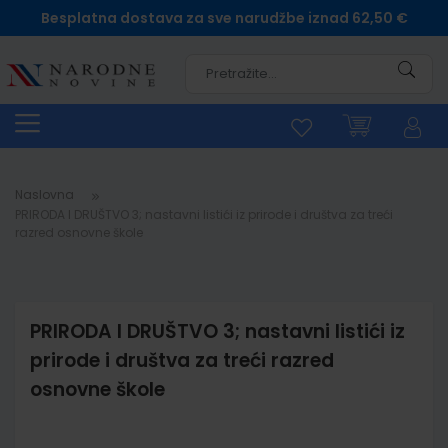
Besplatna dostava za sve narudžbe iznad 62,50 €
Pretra
Naslovna
PRIRODA I DRUŠTVO 3; nastavni listići iz prirode i društva za treći
razred osnovne škole
PRIRODA I DRUŠTVO 3; nastavni listići iz
prirode i društva za treći razred
osnovne škole