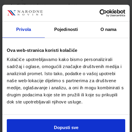
Jedinična mjera
kom
Nakladnik
PROFIL KLETT d.o.o.
Autor
Nataša Svoboda Arnautov
Sanja Basta
Privola
Pojedinosti
O nama
Školski razred
03 3.RAZRED OŠ
Vrsta školske knjige
NASTAVNI LISTIĆI
Ova web-stranica koristi kolačiće
Vrsta škole
1 OSNOVNA
Nastavni predmet
PRIRODA I DRUŠTVO
Kolačiće upotrebljavamo kako bismo personalizirali
sadržaj i oglase, omogućili značajke društvenih medija i
Reg br min
7162-DOM
analizirali promet. Isto tako, podatke o vašoj upotrebi
naše web-lokacije dijelimo s partnerima za društvene
medije, oglašavanje i analizu, a oni ih mogu kombinirati s
drugim podacima koje ste im pružili ili koje su prikupili
dok ste upotrebljavali njihove usluge.
Dopusti sve