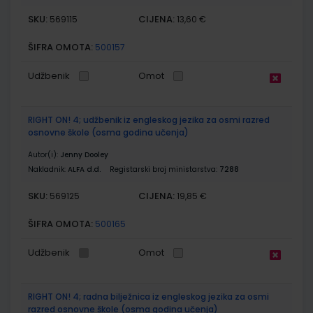
SKU:
CIJENA:
569115
13,60 €
ŠIFRA OMOTA:
500157
Udžbenik
Omot
RIGHT ON! 4; udžbenik iz engleskog jezika za osmi razred
osnovne škole (osma godina učenja)
Autor(i):
Jenny Dooley
Nakladnik:
ALFA d.d.
Registarski broj ministarstva:
7288
SKU:
CIJENA:
569125
19,85 €
ŠIFRA OMOTA:
500165
Udžbenik
Omot
RIGHT ON! 4; radna bilježnica iz engleskog jezika za osmi
razred osnovne škole (osma godina učenja)