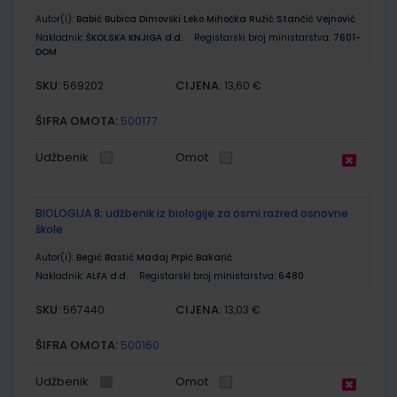
Autor(i):
Babić Bubica Dimovski Leko Mihočka Ružić Stančić Vejnović
Nakladnik:
ŠKOLSKA KNJIGA d.d.
Registarski broj ministarstva:
7601-
DOM
SKU:
CIJENA:
569202
13,60 €
ŠIFRA OMOTA:
500177
Udžbenik
Omot
BIOLOGIJA 8; udžbenik iz biologije za osmi razred osnovne
škole
Autor(i):
Begić Bastić Madaj Prpić Bakarić
Nakladnik:
ALFA d.d.
Registarski broj ministarstva:
6480
SKU:
CIJENA:
567440
13,03 €
ŠIFRA OMOTA:
500160
Udžbenik
Omot