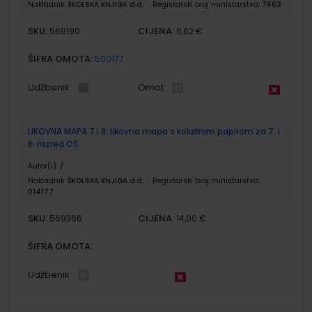
Nakladnik:
ŠKOLSKA KNJIGA d.d.
Registarski broj ministarstva:
7663
SKU:
CIJENA:
569190
6,62 €
ŠIFRA OMOTA:
500177
Udžbenik
Omot
LIKOVNA MAPA 7 i 8; likovna mapa s kolažnim papirom za 7. i
8. razred OŠ
Autor(i):
/
Nakladnik:
ŠKOLSKA KNJIGA d.d.
Registarski broj ministarstva:
014177
SKU:
CIJENA:
569366
14,00 €
ŠIFRA OMOTA:
Udžbenik