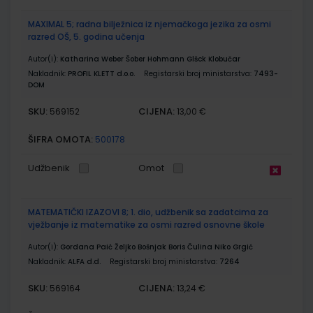
MAXIMAL 5; radna bilježnica iz njemačkoga jezika za osmi
razred OŠ, 5. godina učenja
Autor(i):
Katharina Weber Šober Hohmann Glšck Klobučar
Nakladnik:
PROFIL KLETT d.o.o.
Registarski broj ministarstva:
7493-
DOM
SKU:
CIJENA:
569152
13,00 €
ŠIFRA OMOTA:
500178
Udžbenik
Omot
MATEMATIČKI IZAZOVI 8; 1. dio, udžbenik sa zadatcima za
vježbanje iz matematike za osmi razred osnovne škole
Autor(i):
Gordana Paić Željko Bošnjak Boris Čulina Niko Grgić
Nakladnik:
ALFA d.d.
Registarski broj ministarstva:
7264
SKU:
CIJENA:
569164
13,24 €