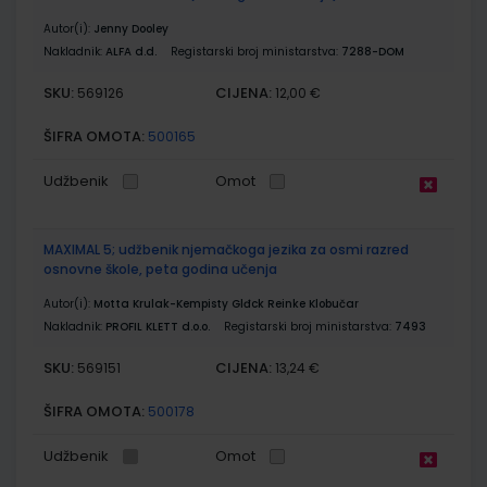
Autor(i):
Jenny Dooley
Nakladnik:
ALFA d.d.
Registarski broj ministarstva:
7288-DOM
SKU:
CIJENA:
569126
12,00 €
ŠIFRA OMOTA:
500165
Udžbenik
Omot
MAXIMAL 5; udžbenik njemačkoga jezika za osmi razred
osnovne škole, peta godina učenja
Autor(i):
Motta Krulak-Kempisty Glđck Reinke Klobučar
Nakladnik:
PROFIL KLETT d.o.o.
Registarski broj ministarstva:
7493
SKU:
CIJENA:
569151
13,24 €
ŠIFRA OMOTA:
500178
Udžbenik
Omot