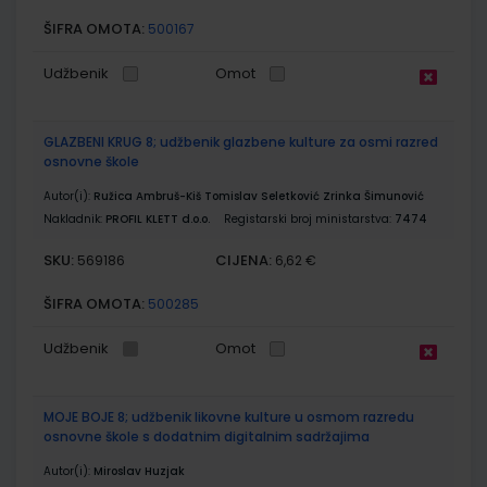
ŠIFRA OMOTA:
500167
Udžbenik
Omot
GLAZBENI KRUG 8; udžbenik glazbene kulture za osmi razred
osnovne škole
Autor(i):
Ružica Ambruš-Kiš Tomislav Seletković Zrinka Šimunović
Nakladnik:
PROFIL KLETT d.o.o.
Registarski broj ministarstva:
7474
SKU:
CIJENA:
569186
6,62 €
ŠIFRA OMOTA:
500285
Udžbenik
Omot
MOJE BOJE 8; udžbenik likovne kulture u osmom razredu
osnovne škole s dodatnim digitalnim sadržajima
Autor(i):
Miroslav Huzjak