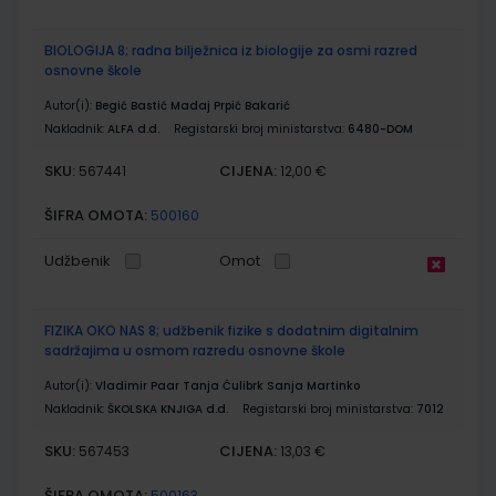
BIOLOGIJA 8; radna bilježnica iz biologije za osmi razred
osnovne škole
Autor(i):
Begić Bastić Madaj Prpić Bakarić
Nakladnik:
ALFA d.d.
Registarski broj ministarstva:
6480-DOM
SKU:
CIJENA:
567441
12,00 €
ŠIFRA OMOTA:
500160
Udžbenik
Omot
FIZIKA OKO NAS 8; udžbenik fizike s dodatnim digitalnim
sadržajima u osmom razredu osnovne škole
Autor(i):
Vladimir Paar Tanja Ćulibrk Sanja Martinko
Nakladnik:
ŠKOLSKA KNJIGA d.d.
Registarski broj ministarstva:
7012
SKU:
CIJENA:
567453
13,03 €
ŠIFRA OMOTA:
500163