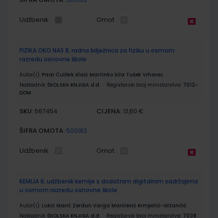
Udžbenik
Omot
FIZIKA OKO NAS 8; radna bilježnica za fiziku u osmom
razredu osnovne škole
Autor(i):
Paar Ćulibrk Klaić Martinko Sila Tušek Vrhovec
Nakladnik:
ŠKOLSKA KNJIGA d.d.
Registarski broj ministarstva:
7012-
DOM
SKU:
CIJENA:
567454
13,60 €
ŠIFRA OMOTA:
500163
Udžbenik
Omot
KEMIJA 8; udžbenik kemije s dodatnim digitalnim sadržajima
u osmom razredu osnovne škole
Autor(i):
Lukić Marić Zerdun Varga Maričević Krmpotić-Gržančić
Nakladnik:
ŠKOLSKA KNJIGA d.d.
Registarski broj ministarstva:
7038