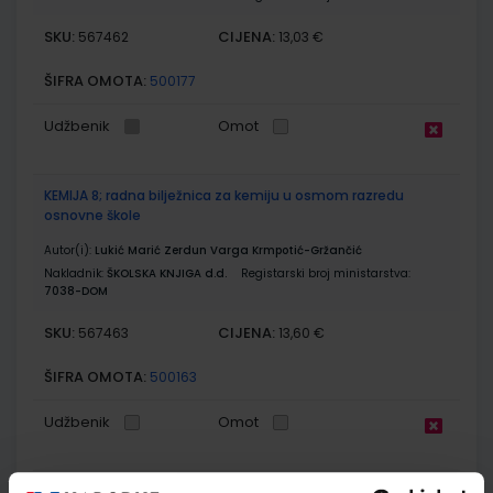
SKU:
CIJENA:
567462
13,03 €
ŠIFRA OMOTA:
500177
Udžbenik
Omot
KEMIJA 8; radna bilježnica za kemiju u osmom razredu
osnovne škole
Autor(i):
Lukić Marić Zerdun Varga Krmpotić-Gržančić
Nakladnik:
ŠKOLSKA KNJIGA d.d.
Registarski broj ministarstva:
7038-DOM
SKU:
CIJENA:
567463
13,60 €
ŠIFRA OMOTA:
500163
Udžbenik
Omot
GEA 4; udžbenik za geografiju u osmom razredu OŠ s