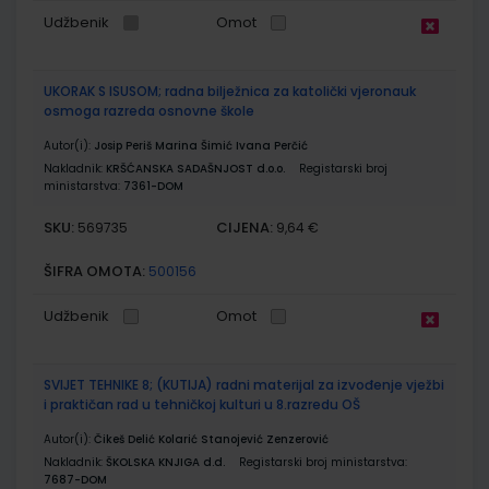
Udžbenik
Omot
UKORAK S ISUSOM; radna bilježnica za katolički vjeronauk
osmoga razreda osnovne škole
Autor(i):
Josip Periš Marina Šimić Ivana Perčić
Nakladnik:
KRŠĆANSKA SADAŠNJOST d.o.o.
Registarski broj
ministarstva:
7361-DOM
SKU:
CIJENA:
569735
9,64 €
ŠIFRA OMOTA:
500156
Udžbenik
Omot
SVIJET TEHNIKE 8; (KUTIJA) radni materijal za izvođenje vježbi
i praktičan rad u tehničkoj kulturi u 8.razredu OŠ
Autor(i):
Čikeš Delić Kolarić Stanojević Zenzerović
Nakladnik:
ŠKOLSKA KNJIGA d.d.
Registarski broj ministarstva:
7687-DOM