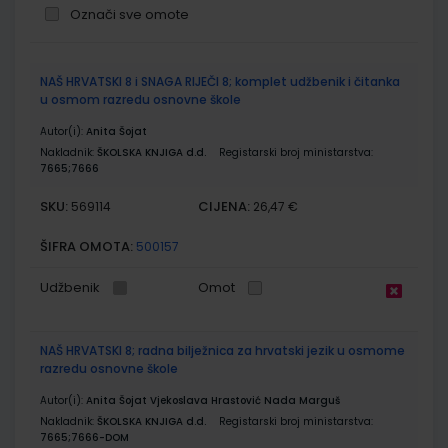
Označi sve omote
Grupirani
NAŠ HRVATSKI 8 i SNAGA RIJEČI 8; komplet udžbenik i čitanka
proizvodi
u osmom razredu osnovne škole
Autor(i):
Anita Šojat
Nakladnik:
ŠKOLSKA KNJIGA d.d.
Registarski broj ministarstva:
7665;7666
SKU:
CIJENA:
569114
26,47 €
ŠIFRA OMOTA:
500157
Udžbenik
Omot
NAŠ HRVATSKI 8; radna bilježnica za hrvatski jezik u osmome
razredu osnovne škole
Autor(i):
Anita Šojat Vjekoslava Hrastović Nada Marguš
Nakladnik:
ŠKOLSKA KNJIGA d.d.
Registarski broj ministarstva:
7665;7666-DOM