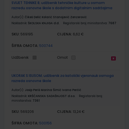
SVIJET TEHNIKE 8; udžbenik tehničke kulture u osmom
razredu osnovne škole s dodatnim digitalnim sadržajima
Autor(i):
Čikeš Delić Kolarić Stanojević Zenzerović
Nakladnik:
ŠKOLSKA KNJIGA d.d.
Registarski broj ministarstva:
7687
SKU:
CIJENA:
569195
6,62 €
ŠIFRA OMOTA:
500744
Udžbenik
Omot
UKORAK S ISUSOM; udžbenik za katolički vjeronauk osmoga
razreda osnovne škole
Autor(i):
Josip Periš Marina Šimić Ivana Perčić
Nakladnik:
KRŠĆANSKA SADAŠNJOST d.o.o.
Registarski broj
ministarstva:
7361
SKU:
CIJENA:
569206
13,24 €
ŠIFRA OMOTA:
500156