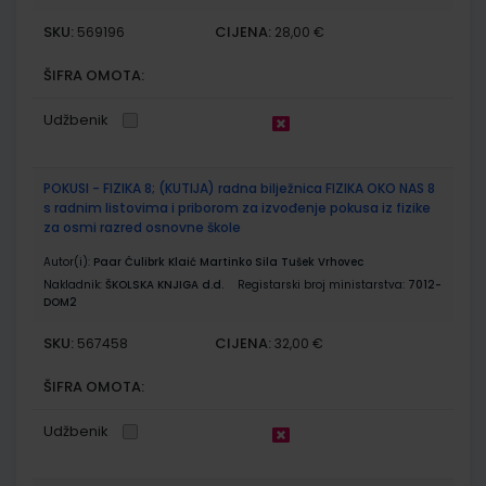
SKU:
CIJENA:
569196
28,00 €
ŠIFRA OMOTA:
Udžbenik
POKUSI - FIZIKA 8; (KUTIJA) radna bilježnica FIZIKA OKO NAS 8
s radnim listovima i priborom za izvođenje pokusa iz fizike
za osmi razred osnovne škole
Autor(i):
Paar Ćulibrk Klaić Martinko Sila Tušek Vrhovec
Nakladnik:
ŠKOLSKA KNJIGA d.d.
Registarski broj ministarstva:
7012-
DOM2
SKU:
CIJENA:
567458
32,00 €
ŠIFRA OMOTA:
Udžbenik