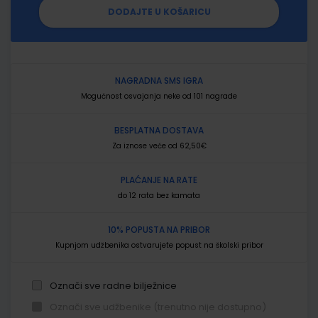
DODAJTE U KOŠARICU
NAGRADNA SMS IGRA
Mogućnost osvajanja neke od 101 nagrade
BESPLATNA DOSTAVA
Za iznose veće od 62,50€
PLAĆANJE NA RATE
do 12 rata bez kamata
10% POPUSTA NA PRIBOR
Kupnjom udžbenika ostvarujete popust na školski pribor
Označi sve radne bilježnice
Označi sve udžbenike (trenutno nije dostupno)