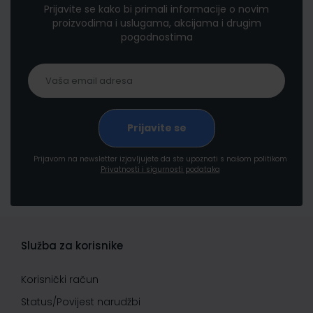
Prijavite se kako bi primali informacije o novim
proizvodima i uslugama, akcijama i drugim
pogodnostima
Prijavom na newsletter izjavljujete da ste upoznati s našom politikom
Privatnosti i sigurnosti podataka
Služba za korisnike
Korisnički račun
Status/Povijest narudžbi