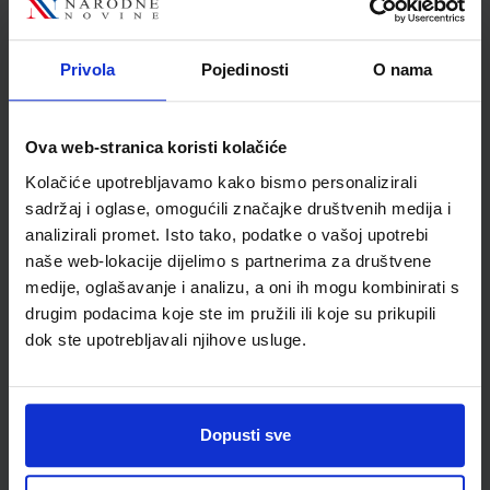
dodatnim digitalnim sadržajima
Autor(i):
Danijel Orešić Igor Tišma Ružica Vuk Alenka Bujan
Privola
Pojedinosti
O nama
Nakladnik:
ŠKOLSKA KNJIGA d.d.
Registarski broj ministarstva:
7625
SKU:
CIJENA:
569175
13,24 €
Ova web-stranica koristi kolačiće
ŠIFRA OMOTA:
500175
Kolačiće upotrebljavamo kako bismo personalizirali
Udžbenik
Omot
sadržaj i oglase, omogućili značajke društvenih medija i
analizirali promet. Isto tako, podatke o vašoj upotrebi
naše web-lokacije dijelimo s partnerima za društvene
GEA 4; radna bilježnica za geografiju u osmom razredu OŠ s
medije, oglašavanje i analizu, a oni ih mogu kombinirati s
dodatnim digitalnim sadržajima
drugim podacima koje ste im pružili ili koje su prikupili
Autor(i):
Danijel Orešić Ružica Vuk Igor Tišma Alenka Bujan
dok ste upotrebljavali njihove usluge.
Nakladnik:
ŠKOLSKA KNJIGA d.d.
Registarski broj ministarstva:
7625-DOM
SKU:
CIJENA:
569509
13,60 €
Dopusti sve
ŠIFRA OMOTA:
500175