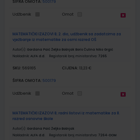
ŠIFRA OMOTA:
500179
Udžbenik
Omot
MATEMATIČKI IZAZOVI 8; 2. dio, udžbenik sa zadatcima za
vježbanje iz matematike za osmi razred OŠ
Autor(i):
Gordana Paić Željko Bošnjak Boris Čulina Niko Grgić
Nakladnik:
ALFA d.d.
Registarski broj ministarstva:
7265
SKU:
CIJENA:
569165
13,23 €
ŠIFRA OMOTA:
500179
Udžbenik
Omot
MATEMATIČKI IZAZOVI 8; radni listovi iz matematike za 8.
razred osnovne škole
Autor(i):
Gordana Paić Željko Bošnjak
Nakladnik:
ALFA d.d.
Registarski broj ministarstva:
7264-DOM