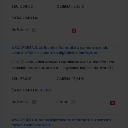
SKU:
CIJENA:
569166
10,20 €
ŠIFRA OMOTA:
Udžbenik
#MOJPORTAL8; udžbenik informatike u osmom razredu
osnovne škole s dodatnim digitalnim sadržajima
Autor(i):
Babić Bubica Dimovski Leko Mihočka Ružić Stančić Vejnović
Nakladnik:
ŠKOLSKA KNJIGA d.d.
Registarski broj ministarstva:
7601
SKU:
CIJENA:
569201
13,24 €
ŠIFRA OMOTA:
500163
Udžbenik
Omot
#MOJPORTAL8; radna bilježnica za informatiku u osmom
razredu osnovne škole