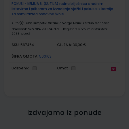
POKUSI - KEMIJA 8; (KUTIJA) radna bilježnica s radnim
listovima i priborom za izvođenje vježbi i pokusa iz kemije
za osmi razred osnovne škole
Autor(i):
Lukić Krmpotić Gržančić Varga Marić Zerdun Maričević
Nakladnik:
ŠKOLSKA KNJIGA d.d.
Registarski broj ministarstva:
7038-DOM2
SKU:
CIJENA:
567464
30,00 €
ŠIFRA OMOTA:
500163
Udžbenik
Omot
Izdvajamo iz ponude