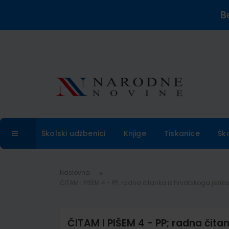
B
Školski udžbenici
Knjige
Tiskanice
Šk
Naslovna
ČITAM I PIŠEM 4 - PP; radna čitanka iz hrvatskoga jez
ČITAM I PIŠEM 4 - PP; radna čitan