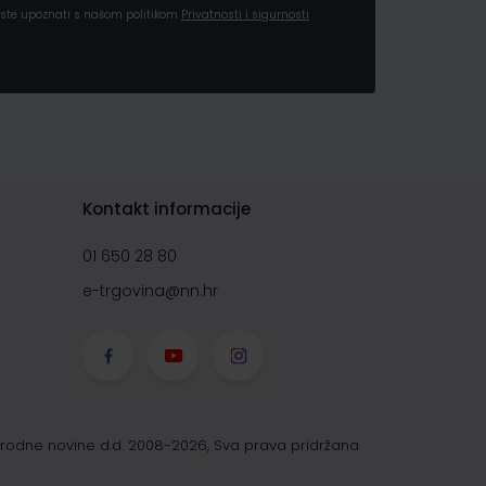
a ste upoznati s našom politikom
Privatnosti i sigurnosti
Kontakt informacije
01 650 28 80
e-trgovina@nn.hr
rodne novine d.d. 2008-2026, Sva prava pridržana