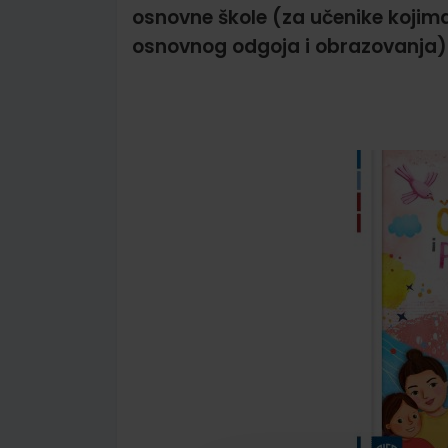
osnovne škole (za učenike kojim
osnovnog odgoja i obrazovanja)
Skip
to
the
end
of
the
images
gallery