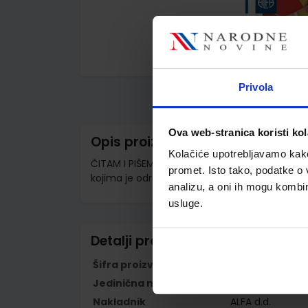
Skip
to
Privola
the
beginning
of
the
Ova web-stranica koristi kol
images
Opis proizvoda
gallery
Kolačiće upotrebljavamo kako 
ČITAM I PIŠEM 4 - PP; radna čitanka iz hrvats
promet. Isto tako, podatke o 
kojima je određen primjereni program osnov
analizu, a oni ih mogu kombini
usluge.
Detalji proizvoda
Šifra proizvoda
569402
Jedinična mjera
kom
Nakladnik
ALFA d.d.