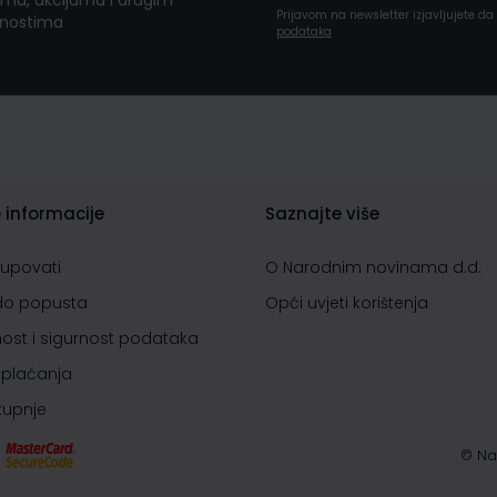
ma, akcijama i drugim
Prijavom na newsletter izjavljujete d
nostima
podataka
 informacije
Saznajte više
kupovati
O Narodnim novinama d.d.
do popusta
Opći uvjeti korištenja
nost i sigurnost podataka
 plaćanja
 kupnje
© Na