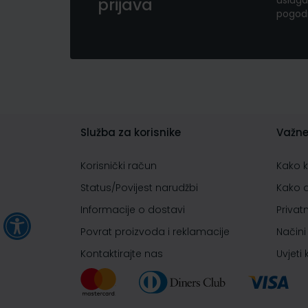
usluga
prijava
pogod
Služba za korisnike
Važne
Korisnički račun
Kako 
Status/Povijest narudžbi
Kako 
Informacije o dostavi
Privat
Povrat proizvoda i reklamacije
Načini
Kontaktirajte nas
Uvjeti