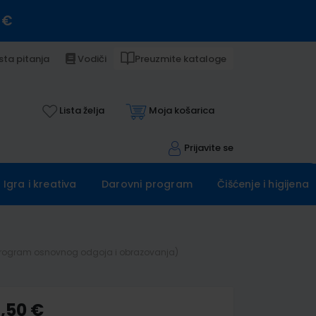
 €
sta pitanja
Vodiči
Preuzmite kataloge
Lista želja
Moja košarica
Prijavite se
Igra i kreativa
Darovni program
Čišćenje i higijena
eni program osnovnog odgoja i obrazovanja)
4,50 €