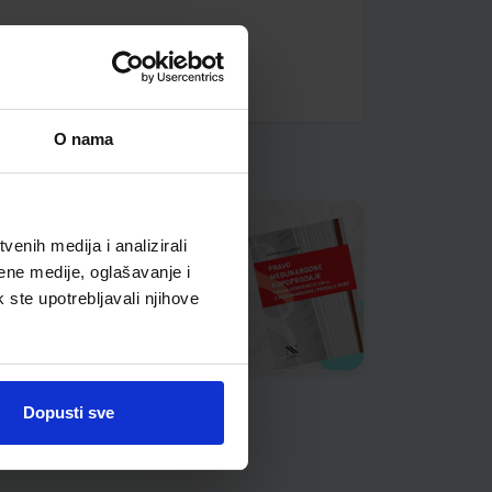
O nama
enih medija i analizirali
ene medije, oglašavanje i
k ste upotrebljavali njihove
Dopusti sve