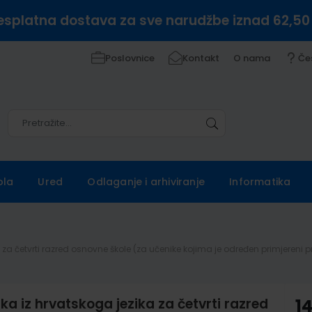
esplatna dostava za sve narudžbe iznad 62,50
Poslovnice
Kontakt
O nama
Če
Pretražite
Pretražite
ola
Ured
Odlaganje i arhiviranje
Informatika
ika za četvrti razred osnovne škole (za učenike kojima je određen primjer
ka iz hrvatskoga jezika za četvrti razred
1