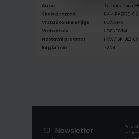
Autor
Tamara Turza-B
Školski razred
04 4.RAZRED OŠ
Vrsta školske knjige
UDŽBENIK
Vrsta škole
1 OSNOVNA
Nastavni predmet
HRVATSKI JEZIK P
Reg br min
7249
Prijavi
Newsletter
inform