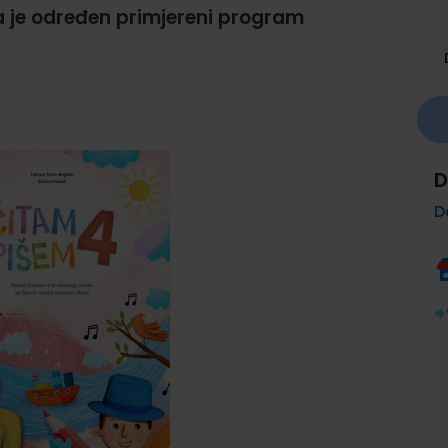
a je određen primjereni program
D
D