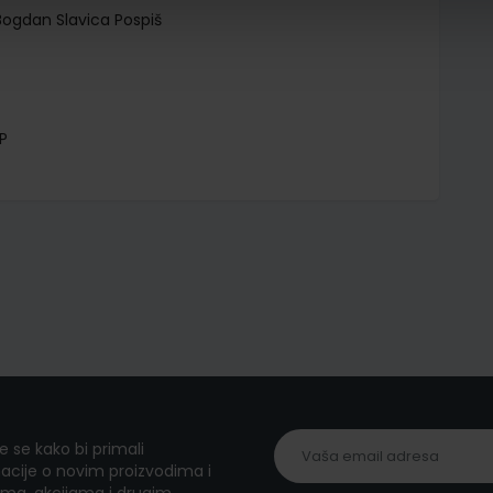
ogdan Slavica Pospiš
P
te se kako bi primali
acije o novim proizvodima i