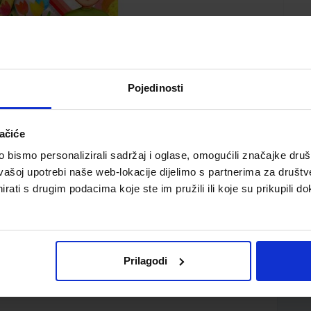
Pojedinosti
ačiće
bismo personalizirali sadržaj i oglase, omogućili značajke društv
koga jezika za četvrti razred osnovne škole (za učenike
vašoj upotrebi naše web-lokacije dijelimo s partnerima za društv
nog odgoja i obrazovanja)
rati s drugim podacima koje ste im pružili ili koje su prikupili do
Prilagodi