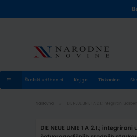
B
Školski udžbenici
Knjige
Tiskanice
Šk
Naslovna
DIE NEUE LINIE 1 A 2.1.; integrirani udžb
DIE NEUE LINIE 1 A 2.1.; integriran
četverogodišnjih srednjih strukovn