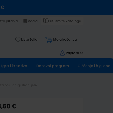
 €
sta pitanja
Vodiči
Preuzmite kataloge
Lista želja
Moja košarica
Prijavite se
Igra i kreativa
Darovni program
Čišćenje i higijena
a prvi i drugi strani jezik
3,60 €