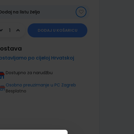
Dodaj na listu želja
DODAJ U KOŠARICU
ostava
ostavljamo po cijeloj Hrvatskoj
Dostupno za narudžbu
Osobno preuzimanje u PC Zagreb
Besplatno