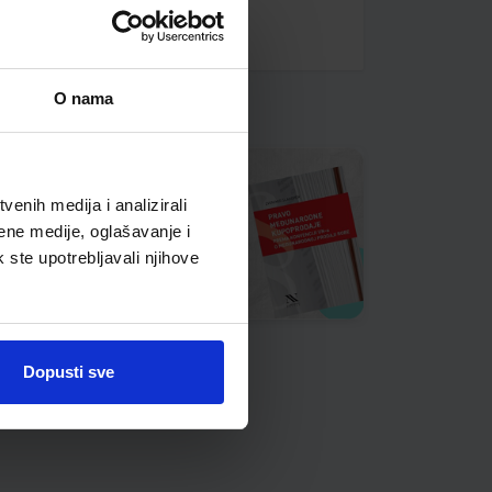
O nama
enih medija i analizirali
ene medije, oglašavanje i
k ste upotrebljavali njihove
Dopusti sve