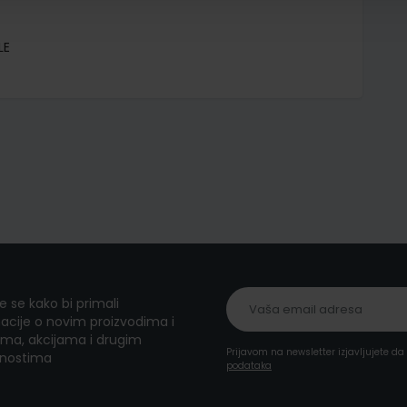
LE
te se kako bi primali
acije o novim proizvodima i
ma, akcijama i drugim
Prijavom na newsletter izjavljujete d
nostima
podataka