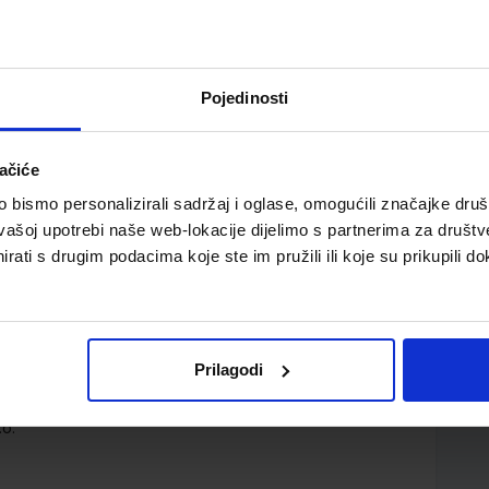
Pojedinosti
ačiće
bismo personalizirali sadržaj i oglase, omogućili značajke društv
drugi razred trogodišnjih i četverogodišnjih srednjih
vašoj upotrebi naše web-lokacije dijelimo s partnerima za društv
rati s drugim podacima koje ste im pružili ili koje su prikupili do
Prilagodi
.o.