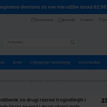
esplatna dostava za sve narudžbe iznad 62,50
Poslovnice
Kontakt
O nama
Če
Pretražite
Pretražite
ola
Ured
Odlaganje i arhiviranje
Informatika
enik za drugi razred trogodišnjih i četverogodišnjih srednjih strukovnih škola z
i udžbenik za drugi razred trogodišnjih i
2
ih škola za prvi i drugi strani jezik