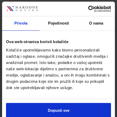
Jedinična mjera
kom
Nakladnik
ELEMENT d.o.o.
Autor
D. Bošnjak:
Privola
Pojedinosti
O nama
Školski razred
10 1.RAZRED SŠ
Vrsta školske knjige
UDŽBENIK
Vrsta škole
3 STRUKOVNA
Ova web-stranica koristi kolačiće
Nastavni predmet
STRUKOVNE ŠKOLE
Kolačiće upotrebljavamo kako bismo personalizirali
Reg br min
8135
sadržaj i oglase, omogućili značajke društvenih medija i
analizirali promet. Isto tako, podatke o vašoj upotrebi
naše web-lokacije dijelimo s partnerima za društvene
medije, oglašavanje i analizu, a oni ih mogu kombinirati s
drugim podacima koje ste im pružili ili koje su prikupili
dok ste upotrebljavali njihove usluge.
Dopusti sve