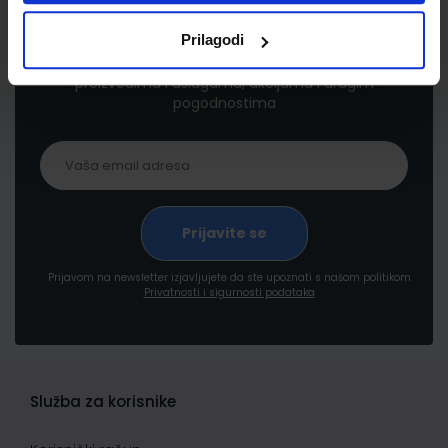
Newsletter prijava
Prilagodi
Prijavite se kako bi primali informacije o novim
proizvodima i uslugama, akcijama i drugim
pogodnostima
Prijavom na newsletter izjavljujete da ste upoznati s našom politikom
Privatnosti i sigurnosti podataka
Služba za korisnike