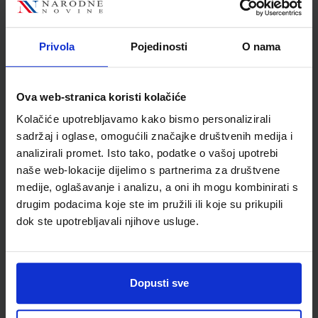
Autor
M. Bednjanec:
Školski razred
20 2.RAZRED SŠ
Privola
Pojedinosti
O nama
Vrsta školske knjige
UDŽBENIK
Vrsta škole
3 STRUKOVNA
Nastavni predmet
STRUKOVNE ŠKOLE
Ova web-stranica koristi kolačiće
Reg br min
8136
Kolačiće upotrebljavamo kako bismo personalizirali
sadržaj i oglase, omogućili značajke društvenih medija i
analizirali promet. Isto tako, podatke o vašoj upotrebi
naše web-lokacije dijelimo s partnerima za društvene
medije, oglašavanje i analizu, a oni ih mogu kombinirati s
drugim podacima koje ste im pružili ili koje su prikupili
dok ste upotrebljavali njihove usluge.
Dopusti sve
Newsletter prijava