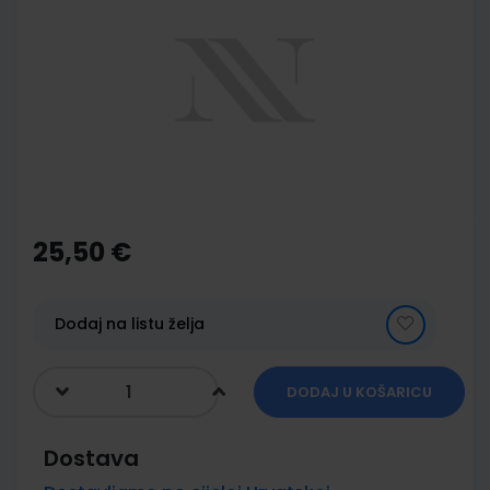
end
of
the
images
gallery
Skip
to
the
25,50 €
beginning
of
the
images
Dodaj na listu želja
gallery
DODAJ U KOŠARICU
Dostava