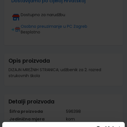
Dostavljamo po cijeloj Hrvatskoj
Dostupno za narudžbu
Osobno preuzimanje u PC Zagreb
Besplatno
Opis proizvoda
DIZAJN MREŽNIH STRANICA; udžbenik za 2. razred
strukovnih škola
Detalji proizvoda
Šifra proizvoda
596398
Jedinična mjera
kom
Nakladnik
ELEMENT d.o.o.