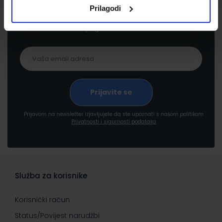
Prijavite se kako bi primali informacije o novim
Prilagodi
proizvodima i uslugama, akcijama i drugim
pogodnostima
Prijavom na newsletter izjavljujete da ste upoznati s našom politikom
Privatnosti i sigurnosti podataka
Služba za korisnike
Korisnički račun
Status/Povijest narudžbi