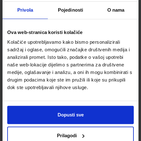
Vrsta školske knjige
RADNA BILJEŽNICA
Privola
Pojedinosti
O nama
Vrsta škole
3 STRUKOVNA
Nastavni predmet
NJEMAČKI JEZIK
Reg br min
8014-DOM
Ova web-stranica koristi kolačiće
Kolačiće upotrebljavamo kako bismo personalizirali
sadržaj i oglase, omogućili značajke društvenih medija i
analizirali promet. Isto tako, podatke o vašoj upotrebi
naše web-lokacije dijelimo s partnerima za društvene
medije, oglašavanje i analizu, a oni ih mogu kombinirati s
drugim podacima koje ste im pružili ili koje su prikupili
dok ste upotrebljavali njihove usluge.
Newsletter prijava
Dopusti sve
Prijavite se kako bi primali informacije o novim
proizvodima i uslugama, akcijama i drugim
Prilagodi
pogodnostima