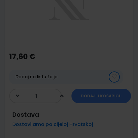
images
gallery
Skip
to
the
17,60 €
beginning
of
the
images
Dodaj na listu želja
gallery
DODAJ U KOŠARICU
Dostava
Dostavljamo po cijeloj Hrvatskoj