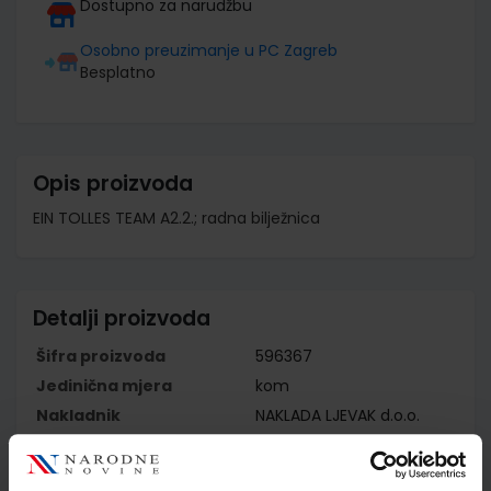
Dostupno za narudžbu
Osobno preuzimanje u PC Zagreb
Besplatno
Opis proizvoda
EIN TOLLES TEAM A2.2.; radna bilježnica
Detalji proizvoda
Šifra proizvoda
596367
Jedinična mjera
kom
Nakladnik
NAKLADA LJEVAK d.o.o.
Autor
Giorgio Motta
Školski razred
10 1.RAZRED SŠ