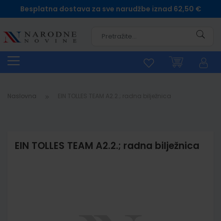
Besplatna dostava za sve narudžbe iznad 62,50 €
Pretra
Naslovna
EIN TOLLES TEAM A2.2.; radna bilježnica
EIN TOLLES TEAM A2.2.; radna bilježnica
Skip
to
the
end
of
the