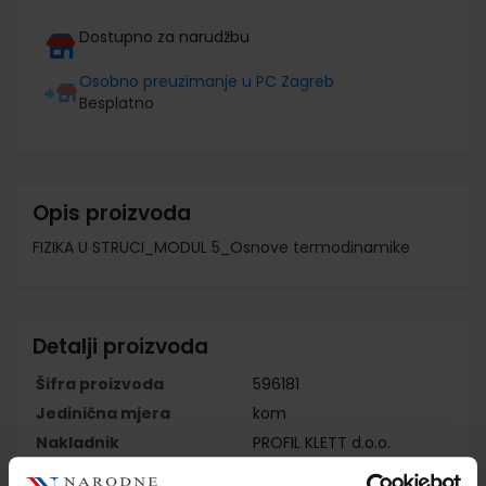
Dostupno za narudžbu
Osobno preuzimanje u PC Zagreb
Besplatno
Opis proizvoda
FIZIKA U STRUCI_MODUL 5_Osnove termodinamike
Detalji proizvoda
Šifra proizvoda
596181
Jedinična mjera
kom
Nakladnik
PROFIL KLETT d.o.o.
Autor
Melita Sambolek Marin