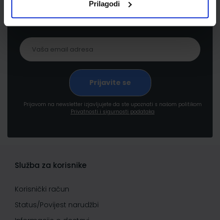
Prilagodi
proizvodima i uslugama, akcijama i drugim
pogodnostima
Prijavom na newsletter izjavljujete da ste upoznati s našom politikom
Privatnosti i sigurnosti podataka
Služba za korisnike
Korisnički račun
Status/Povijest narudžbi