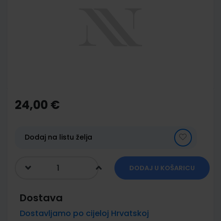
of
the
images
gallery
Skip
to
the
24,00 €
beginning
of
the
images
Dodaj na listu želja
gallery
DODAJ U KOŠARICU
Dostava
Dostavljamo po cijeloj Hrvatskoj