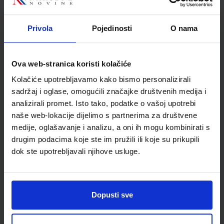
Srdelić
Školski razred
20 2.RAZRED SŠ
Privola
Pojedinosti
O nama
Vrsta školske knjige
UDŽBENIK
Vrsta škole
3 STRUKOVNA
Nastavni predmet
FIZIKA
Ova web-stranica koristi kolačiće
Reg br min
8188
Kolačiće upotrebljavamo kako bismo personalizirali
sadržaj i oglase, omogućili značajke društvenih medija i
analizirali promet. Isto tako, podatke o vašoj upotrebi
naše web-lokacije dijelimo s partnerima za društvene
medije, oglašavanje i analizu, a oni ih mogu kombinirati s
drugim podacima koje ste im pružili ili koje su prikupili
dok ste upotrebljavali njihove usluge.
Dopusti sve
Newsletter prijava
Prijavite se kako bi primali informacije o novim