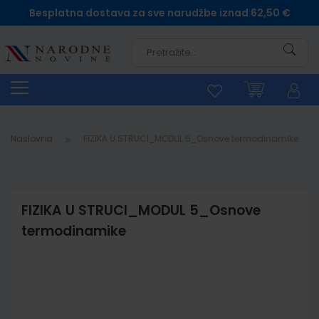
Besplatna dostava za sve narudžbe iznad 62,50 €
Pretra
Naslovna
FIZIKA U STRUCI_MODUL 5_Osnove termodinamike
FIZIKA U STRUCI_MODUL 5_Osnove
termodinamike
Skip
to
the
end