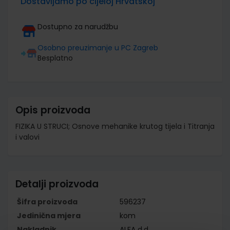
Dostavljamo po cijeloj Hrvatskoj
Dostupno za narudžbu
Osobno preuzimanje u PC Zagreb
Besplatno
Opis proizvoda
FIZIKA U STRUCI; Osnove mehanike krutog tijela i Titranja
i valovi
Detalji proizvoda
Šifra proizvoda
596237
Jedinična mjera
kom
Nakladnik
ALFA d.d.