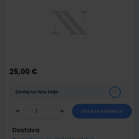
end
of
the
images
gallery
Skip
to
the
25,00 €
beginning
of
the
images
Dodaj na listu želja
gallery
DODAJ U KOŠARICU
Dostava