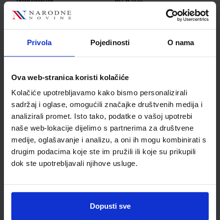
Autor
Jakov Labor Jasmina
Zelenko Paduan Igor
Vidović
Privola
Pojedinosti
O nama
Školski razred
10 1.RAZRED SŠ
Vrsta školske knjige
UDŽBENIK
Vrsta škole
3 STRUKOVNA
Ova web-stranica koristi kolačiće
Nastavni predmet
FIZIKA
Kolačiće upotrebljavamo kako bismo personalizirali
Reg br min
8109
sadržaj i oglase, omogućili značajke društvenih medija i
analizirali promet. Isto tako, podatke o vašoj upotrebi
naše web-lokacije dijelimo s partnerima za društvene
medije, oglašavanje i analizu, a oni ih mogu kombinirati s
drugim podacima koje ste im pružili ili koje su prikupili
dok ste upotrebljavali njihove usluge.
Dopusti sve