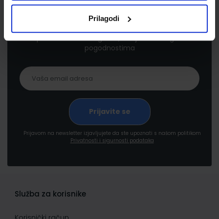
Newsletter prijava
Prilagodi
Prijavite se kako bi primali informacije o novim
proizvodima i uslugama, akcijama i drugim
pogodnostima
Prijavom na newsletter izjavljujete da ste upoznati s našom politikom
Privatnosti i sigurnosti podataka
Služba za korisnike
Korisnički račun