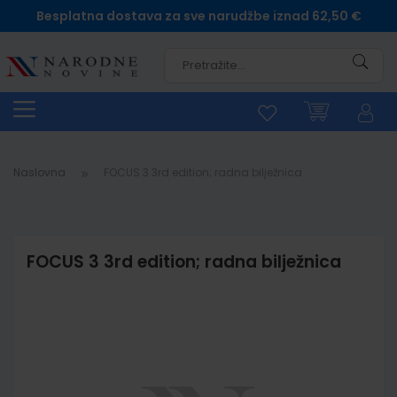
Besplatna dostava za sve narudžbe iznad 62,50 €
Pretra
Naslovna
FOCUS 3 3rd edition; radna bilježnica
FOCUS 3 3rd edition; radna bilježnica
Skip
to
the
end
of
the