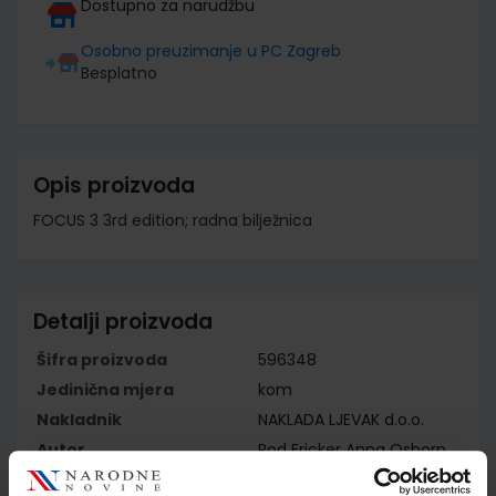
Dostupno za narudžbu
Osobno preuzimanje u PC Zagreb
Besplatno
Opis proizvoda
FOCUS 3 3rd edition; radna bilježnica
Detalji proizvoda
Šifra proizvoda
596348
Jedinična mjera
kom
Nakladnik
NAKLADA LJEVAK d.o.o.
Autor
Rod Fricker Anna Osborn
Angela Bandis