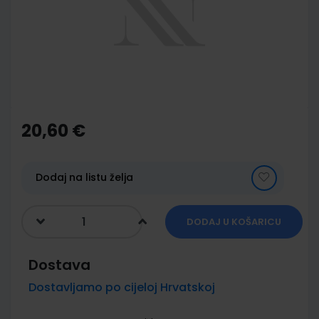
images
gallery
Skip
to
the
20,60 €
beginning
of
the
images
Dodaj na listu želja
gallery
DODAJ U KOŠARICU
Dostava
Dostavljamo po cijeloj Hrvatskoj