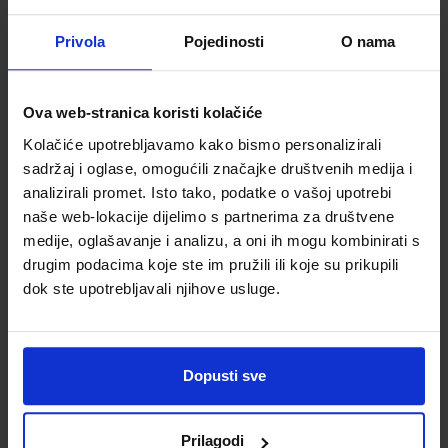
Školski razred
20 2.RAZRED SŠ
Vrsta školske knjige
RADNA BILJEŽNICA
Privola
Pojedinosti
O nama
Vrsta škole
3 STRUKOVNA
Nastavni predmet
ENGLESKI JEZIK
Reg br min
8177-DOM
Ova web-stranica koristi kolačiće
Kolačiće upotrebljavamo kako bismo personalizirali
sadržaj i oglase, omogućili značajke društvenih medija i
analizirali promet. Isto tako, podatke o vašoj upotrebi
naše web-lokacije dijelimo s partnerima za društvene
medije, oglašavanje i analizu, a oni ih mogu kombinirati s
drugim podacima koje ste im pružili ili koje su prikupili
dok ste upotrebljavali njihove usluge.
Newsletter prijava
Dopusti sve
Prijavite se kako bi primali informacije o novim
proizvodima i uslugama, akcijama i drugim
Prilagodi