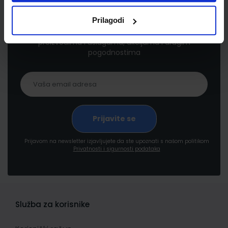
Newsletter prijava
Prilagodi
Prijavite se kako bi primali informacije o novim
proizvodima i uslugama, akcijama i drugim
pogodnostima
Prijavom na newsletter izjavljujete da ste upoznati s našom politikom
Privatnosti i sigurnosti podataka
Služba za korisnike