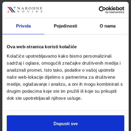
Jedinična mjera
kom
Nakladnik
ALKA SCRIPT d.o.o.
Autor
Đurđica Salamon Padjen
Privola
Pojedinosti
O nama
Školski razred
20 2.RAZRED SŠ
Vrsta školske knjige
UDŽBENIK
Vrsta škole
3 STRUKOVNA
Ova web-stranica koristi kolačiće
Nastavni predmet
STRUKOVNE ŠKOLE
Kolačiće upotrebljavamo kako bismo personalizirali
Reg br min
8124
sadržaj i oglase, omogućili značajke društvenih medija i
analizirali promet. Isto tako, podatke o vašoj upotrebi
naše web-lokacije dijelimo s partnerima za društvene
medije, oglašavanje i analizu, a oni ih mogu kombinirati s
drugim podacima koje ste im pružili ili koje su prikupili
dok ste upotrebljavali njihove usluge.
Dopusti sve