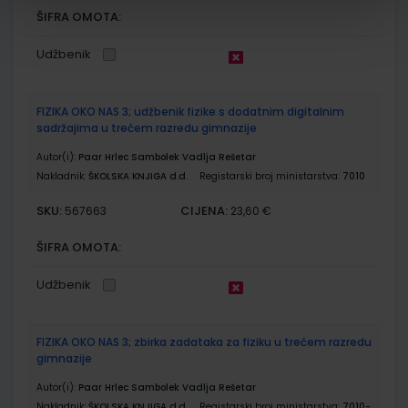
ŠIFRA OMOTA:
Udžbenik
FIZIKA OKO NAS 3; udžbenik fizike s dodatnim digitalnim
sadržajima u trećem razredu gimnazije
Autor(i):
Paar Hrlec Sambolek Vadlja Rešetar
Nakladnik:
ŠKOLSKA KNJIGA d.d.
Registarski broj ministarstva:
7010
SKU:
CIJENA:
567663
23,60 €
ŠIFRA OMOTA:
Udžbenik
FIZIKA OKO NAS 3; zbirka zadataka za fiziku u trećem razredu
gimnazije
Autor(i):
Paar Hrlec Sambolek Vadlja Rešetar
Nakladnik:
ŠKOLSKA KNJIGA d.d.
Registarski broj ministarstva:
7010-