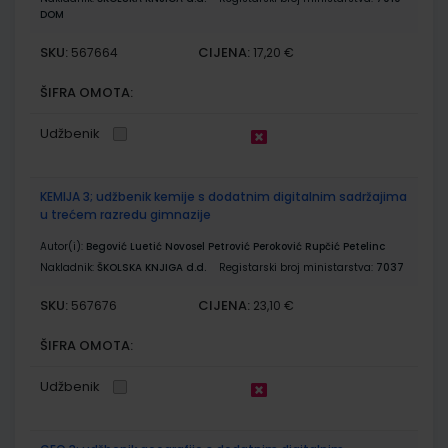
DOM
SKU:
CIJENA:
567664
17,20 €
ŠIFRA OMOTA:
Udžbenik
KEMIJA 3; udžbenik kemije s dodatnim digitalnim sadržajima
u trećem razredu gimnazije
Autor(i):
Begović Luetić Novosel Petrović Peroković Rupčić Petelinc
Nakladnik:
ŠKOLSKA KNJIGA d.d.
Registarski broj ministarstva:
7037
SKU:
CIJENA:
567676
23,10 €
ŠIFRA OMOTA:
Udžbenik