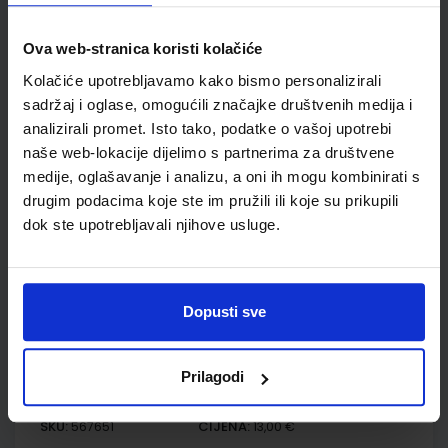
Udžbenik
Ova web-stranica koristi kolačiće
Kolačiće upotrebljavamo kako bismo personalizirali
BIOLOGIJA 3; udžbenik iz biologije za treći razred gimnazije
sadržaj i oglase, omogućili značajke društvenih medija i
Autor(i):
Petra Korać Sunčica Remenar Valerija Begić
analizirali promet. Isto tako, podatke o vašoj upotrebi
Nakladnik:
ALFA d.d.
Registarski broj ministarstva:
6479
naše web-lokacije dijelimo s partnerima za društvene
SKU:
CIJENA:
567650
21,00 €
medije, oglašavanje i analizu, a oni ih mogu kombinirati s
drugim podacima koje ste im pružili ili koje su prikupili
ŠIFRA OMOTA:
dok ste upotrebljavali njihove usluge.
Udžbenik
Dopusti sve
BIOLOGIJA 3; radna bilježnica iz biologije za treći razred
gimnazije
Autor(i):
Valerija Begić Petra Korać Sunčica Remenar
Prilagodi
Nakladnik:
ALFA d.d.
Registarski broj ministarstva:
6479-DOM
SKU:
CIJENA:
567651
13,00 €