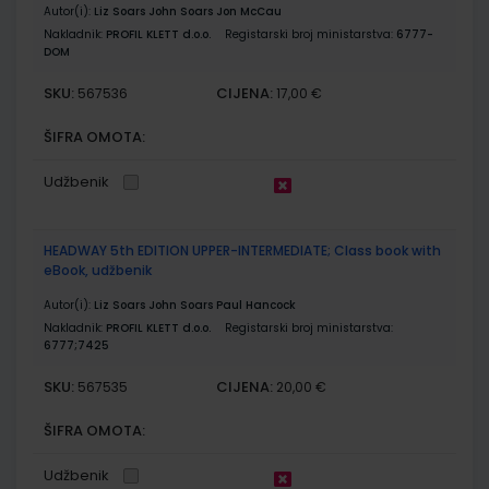
Autor(i):
Liz Soars John Soars Jon McCau
Nakladnik:
PROFIL KLETT d.o.o.
Registarski broj ministarstva:
6777-
DOM
SKU:
CIJENA:
567536
17,00 €
ŠIFRA OMOTA:
Udžbenik
HEADWAY 5th EDITION UPPER-INTERMEDIATE; Class book with
eBook, udžbenik
Autor(i):
Liz Soars John Soars Paul Hancock
Nakladnik:
PROFIL KLETT d.o.o.
Registarski broj ministarstva:
6777;7425
SKU:
CIJENA:
567535
20,00 €
ŠIFRA OMOTA:
Udžbenik