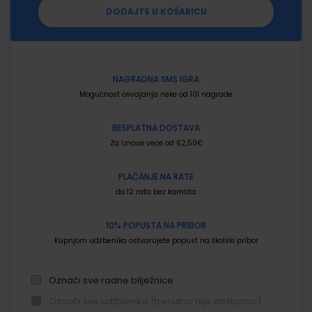
DODAJTE U KOŠARICU
NAGRADNA SMS IGRA
Mogućnost osvajanja neke od 101 nagrade
BESPLATNA DOSTAVA
Za iznose veće od 62,50€
PLAĆANJE NA RATE
do 12 rata bez kamata
10% POPUSTA NA PRIBOR
Kupnjom udžbenika ostvarujete popust na školski pribor
Označi sve radne bilježnice
Označi sve udžbenike (trenutno nije dostupno)