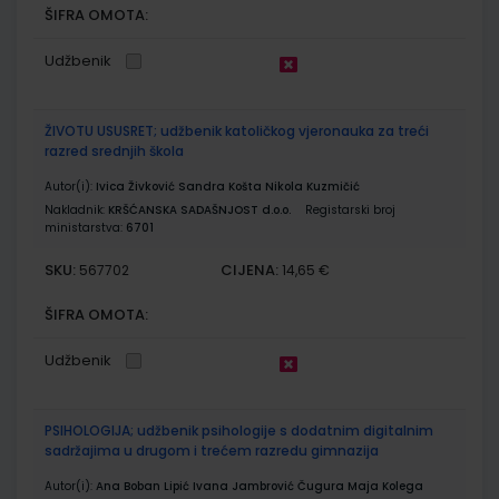
ŠIFRA OMOTA:
Udžbenik
ŽIVOTU USUSRET; udžbenik katoličkog vjeronauka za treći
razred srednjih škola
Autor(i):
Ivica Živković Sandra Košta Nikola Kuzmičić
Nakladnik:
KRŠĆANSKA SADAŠNJOST d.o.o.
Registarski broj
ministarstva:
6701
SKU:
CIJENA:
567702
14,65 €
ŠIFRA OMOTA:
Udžbenik
PSIHOLOGIJA; udžbenik psihologije s dodatnim digitalnim
sadržajima u drugom i trećem razredu gimnazija
Autor(i):
Ana Boban Lipić Ivana Jambrović Čugura Maja Kolega