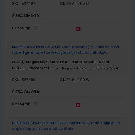
SKU:
CIJENA:
567487
12,00 €
ŠIFRA OMOTA:
Udžbenik
KNJIŽEVNI VREMEPLOV 3; (140 sati godišnje) čitanka za treći
razred gimnazije i četverogodišnjih strukovnih škola
Autor(i):
Dragica Dujmović Markusi Sandra Rossetti-Bazdan
Nakladnik:
PROFIL KLETT d.o.o.
Registarski broj ministarstva:
6874
SKU:
CIJENA:
567488
21,00 €
ŠIFRA OMOTA:
Udžbenik
HEADWAY 5th EDITION UPPER INTERMEDIATE; radna bilježnica
engleskog jezika za srednje škole