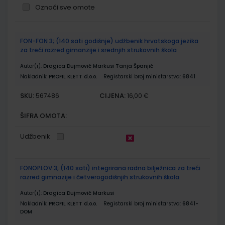
Označi sve omote
Grupirani
FON-FON 3; (140 sati godišnje) udžbenik hrvatskoga jezika
proizvodi
za treći razred gimanzije i srednjih strukovnih škola
Autor(i):
Dragica Dujmović Markusi Tanja Španjić
Nakladnik:
PROFIL KLETT d.o.o.
Registarski broj ministarstva:
6841
SKU:
CIJENA:
567486
16,00 €
ŠIFRA OMOTA:
Udžbenik
FONOPLOV 3; (140 sati) integrirana radna bilježnica za treći
razred gimnazije i četverogodišnjih strukovnih škola
Autor(i):
Dragica Dujmović Markusi
Nakladnik:
PROFIL KLETT d.o.o.
Registarski broj ministarstva:
6841-
DOM