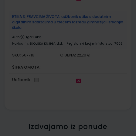
ETIKA 3, PRAVCIMA ŽIVOTA; udžbenik etike s dodatnim
digitalnim sadržajima u trećem razredu gimnazija i srednjih
škola
Autor(i):
Igor Lukić
Nakladnik:
ŠKOLSKA KNJIGA d.d.
Registarski broj ministarstva:
7006
SKU:
CIJENA:
567716
22,20 €
ŠIFRA OMOTA:
Udžbenik
Izdvajamo iz ponude