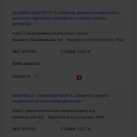
GLAZBENA UMJETNOST 3; udžbenik glazbene umjetnosti s
dodatnim digitalnim sadržajima u trećem razredu
gimnazije
Autor(i):
Nada Medenica Rozina Palić-Jelavić
Nakladnik:
ŠKOLSKA KNJIGA d.d.
Registarski broj ministarstva:
7022
SKU:
CIJENA:
567696
23,60 €
ŠIFRA OMOTA:
Udžbenik
UMJETNOST I TUMAČENJE SVIJETA; udžbenik iz likovne
umjetnosti za treći razred gimnazije
Autor(i):
Blanka Petrinec Fulir Natalija Stipetić Čus
Nakladnik:
ALFA d.d.
Registarski broj ministarstva:
6590
SKU:
CIJENA:
567699
22,00 €