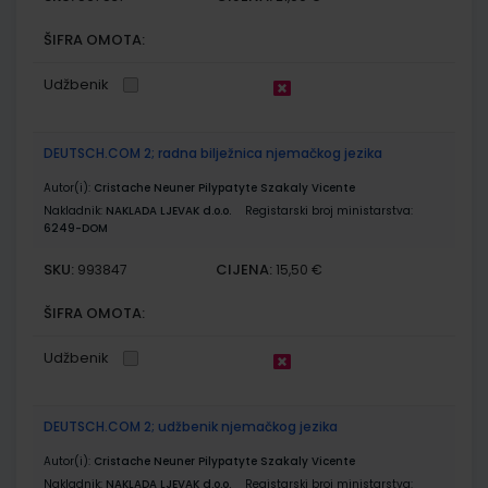
ŠIFRA OMOTA:
Udžbenik
DEUTSCH.COM 2; radna bilježnica njemačkog jezika
Autor(i):
Cristache Neuner Pilypatyte Szakaly Vicente
Nakladnik:
NAKLADA LJEVAK d.o.o.
Registarski broj ministarstva:
6249-DOM
SKU:
CIJENA:
993847
15,50 €
ŠIFRA OMOTA:
Udžbenik
DEUTSCH.COM 2; udžbenik njemačkog jezika
Autor(i):
Cristache Neuner Pilypatyte Szakaly Vicente
Nakladnik:
NAKLADA LJEVAK d.o.o.
Registarski broj ministarstva: