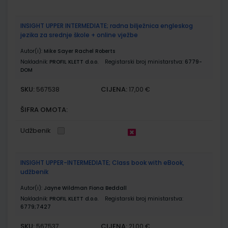
INSIGHT UPPER INTERMEDIATE; radna bilježnica engleskog
jezika za srednje škole + online vježbe
Autor(i):
Mike Sayer Rachel Roberts
Nakladnik:
PROFIL KLETT d.o.o.
Registarski broj ministarstva:
6779-
DOM
SKU:
CIJENA:
567538
17,00 €
ŠIFRA OMOTA:
Udžbenik
INSIGHT UPPER-INTERMEDIATE; Class book with eBook,
udžbenik
Autor(i):
Jayne Wildman Fiona Beddall
Nakladnik:
PROFIL KLETT d.o.o.
Registarski broj ministarstva:
6779;7427
SKU:
CIJENA:
567537
21,00 €