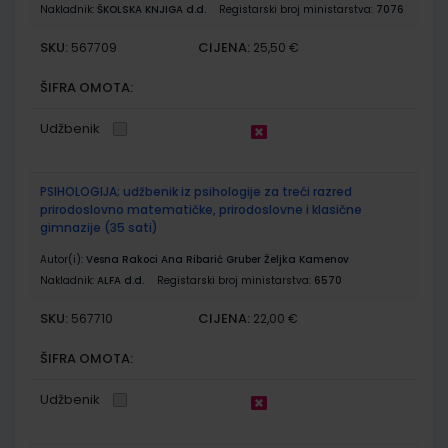
Nakladnik:
ŠKOLSKA KNJIGA d.d.
Registarski broj ministarstva:
7076
SKU:
CIJENA:
567709
25,50 €
ŠIFRA OMOTA:
Udžbenik
PSIHOLOGIJA; udžbenik iz psihologije za treći razred
prirodoslovno matematičke, prirodoslovne i klasične
gimnazije (35 sati)
Autor(i):
Vesna Rakoci Ana Ribarić Gruber Željka Kamenov
Nakladnik:
ALFA d.d.
Registarski broj ministarstva:
6570
SKU:
CIJENA:
567710
22,00 €
ŠIFRA OMOTA:
Udžbenik