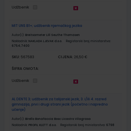
Udžbenik
MIT UNS B1+; udžbenik njemačkog jezika
Autor(i):
Breitsameter Lill Seuthe Thomasen
Nakladnik:
NAKLADA LJEVAK d.o.o.
Registarski broj ministarstva:
6754;7400
SKU:
CIJENA:
567583
26,50 €
ŠIFRA OMOTA:
Udžbenik
AL DENTE 3; udžbenik za talijanski jezik, 3. i/ili 4. razred
gimnazija, prvi i drugi strani jezik (početno i napredno
učenje)
Autor(i):
Birello Bonafaccia Bosc Licastro Vilagrasa
Nakladnik:
PROFIL KLETT d.o.o.
Registarski broj ministarstva:
6798