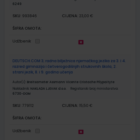
6249
SKU:
CIJENA:
993846
23,00 €
ŠIFRA OMOTA:
Udžbenik
DEUTSCH.COM 3; radna bilježnica njemačkog jezika za 3. i 4.
razred gimnazija i četverogodišnjih strukovnih škola, 2.
strani jezik, 8. i 9. godina učenja
Autor(i):
Breitsameter Assmann Vicente Cristache Pilypaityte
Nakladnik:
NAKLADA LJEVAK d.o.o.
Registarski broj ministarstva:
6730-DOM
SKU:
CIJENA:
779112
15,50 €
ŠIFRA OMOTA:
Udžbenik