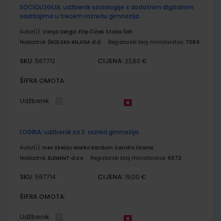
SOCIOLOGIJA; udžbenik sociologije s dodatnim digitalnim
sadržajima u trećem razredu gimnazija
Autor(i):
Vanja Dergić Filip Čiček Staša Šoh
Nakladnik:
ŠKOLSKA KNJIGA d.d.
Registarski broj ministarstva:
7084
SKU:
CIJENA:
567712
23,60 €
ŠIFRA OMOTA:
Udžbenik
LOGIKA; udžbenik za 3. razred gimnazija
Autor(i):
Ines Skelac Marko Kardum Sandro Skansi
Nakladnik:
ELEMENT d.o.o.
Registarski broj ministarstva:
6672
SKU:
CIJENA:
567714
19,00 €
ŠIFRA OMOTA:
Udžbenik