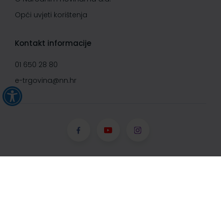
Opći uvjeti korištenja
Kontakt informacije
01 650 28 80
e-trgovina@nn.hr