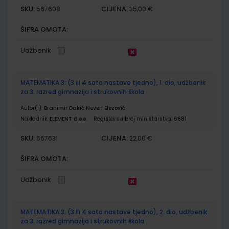
SKU:
CIJENA:
567608
35,00 €
ŠIFRA OMOTA:
Udžbenik
MATEMATIKA 3; (3 ili 4 sata nastave tjedno), 1. dio, udžbenik
za 3. razred gimnazija i strukovnih škola
Autor(i):
Branimir Dakić Neven Elezović
Nakladnik:
ELEMENT d.o.o.
Registarski broj ministarstva:
6681
SKU:
CIJENA:
567631
22,00 €
ŠIFRA OMOTA:
Udžbenik
MATEMATIKA 3; (3 ili 4 sata nastave tjedno), 2. dio, udžbenik
za 3. razred gimnazija i strukovnih škola