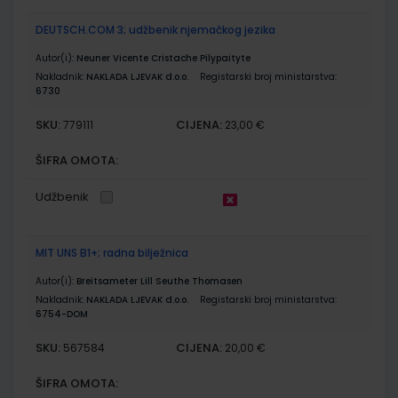
DEUTSCH.COM 3; udžbenik njemačkog jezika
Autor(i):
Neuner Vicente Cristache Pilypaityte
Nakladnik:
NAKLADA LJEVAK d.o.o.
Registarski broj ministarstva:
6730
SKU:
CIJENA:
779111
23,00 €
ŠIFRA OMOTA:
Udžbenik
MIT UNS B1+; radna bilježnica
Autor(i):
Breitsameter Lill Seuthe Thomasen
Nakladnik:
NAKLADA LJEVAK d.o.o.
Registarski broj ministarstva:
6754-DOM
SKU:
CIJENA:
567584
20,00 €
ŠIFRA OMOTA: