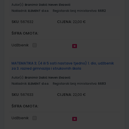
Autor(i):
Branimir Dakić Neven Elezović
Nakladnik:
ELEMENT d.o.o.
Registarski broj ministarstva:
6682
SKU:
CIJENA:
567632
22,00 €
ŠIFRA OMOTA:
Udžbenik
MATEMATIKA 3; (4 ili 5 sati nastave tjedno) 1. dio, udžbenik
za 3. razred gimnazija i strukovnih škola
Autor(i):
Branimir Dakić Neven Elezović
Nakladnik:
ELEMENT d.o.o.
Registarski broj ministarstva:
6683
SKU:
CIJENA:
567633
22,00 €
ŠIFRA OMOTA:
Udžbenik