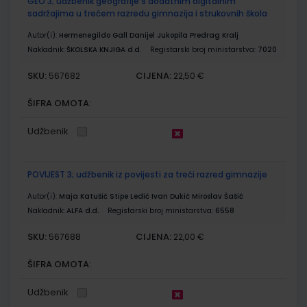
GEO 3; udžbenik geografije s dodatnim digitalnim
sadržajima u trećem razredu gimnazija i strukovnih škola
Autor(i):
Hermenegildo Gall Danijel Jukopila Predrag Kralj
Nakladnik:
ŠKOLSKA KNJIGA d.d.
Registarski broj ministarstva:
7020
SKU:
CIJENA:
567682
22,50 €
ŠIFRA OMOTA:
Udžbenik
POVIJEST 3; udžbenik iz povijesti za treći razred gimnazije
Autor(i):
Maja Katušić Stipe Ledić Ivan Dukić Miroslav Šašić
Nakladnik:
ALFA d.d.
Registarski broj ministarstva:
6558
SKU:
CIJENA:
567688
22,00 €
ŠIFRA OMOTA:
Udžbenik