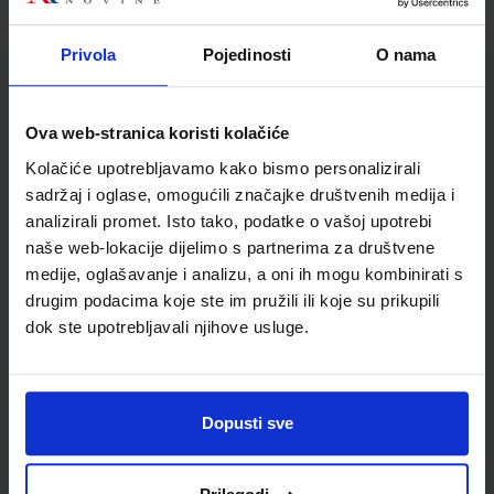
Nakladnik:
ELEMENT d.o.o.
Registarski broj ministarstva:
6234
Privola
Pojedinosti
O nama
SKU:
CIJENA:
556323
20,00 €
ŠIFRA OMOTA:
Ova web-stranica koristi kolačiće
Udžbenik
Kolačiće upotrebljavamo kako bismo personalizirali
sadržaj i oglase, omogućili značajke društvenih medija i
MATEMATIKA 1; (5 sati nastave tjedno) 2. dio, udžbenik za 1.
analizirali promet. Isto tako, podatke o vašoj upotrebi
razred gimnazija i strukovnih škola
naše web-lokacije dijelimo s partnerima za društvene
Autor(i):
Branimir Dakić Neven Elezović
medije, oglašavanje i analizu, a oni ih mogu kombinirati s
Nakladnik:
ELEMENT d.o.o.
Registarski broj ministarstva:
6235
drugim podacima koje ste im pružili ili koje su prikupili
dok ste upotrebljavali njihove usluge.
SKU:
CIJENA:
556324
20,00 €
ŠIFRA OMOTA:
Dopusti sve
Udžbenik