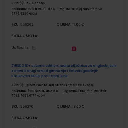
Autor(i):
Paul Hancock
Nakladnik:
PROFIL KLETT d.o.o.
Registarski broj ministarstva:
6778;6290-DOM
SKU:
CIJENA:
556262
17,00 €
ŠIFRA OMOTA:
Udžbenik
THINK 3 B1+ second edition; radna bilježnica za engleski jezik
za prvi ili drugi razred gimnazija i četverogodišnjih
strukovnih škola, prvi strani jezik
Autor(i):
Herbert Puchta Jeff Stranks Peter Lewis Jones
Nakladnik:
ŠKOLSKA KNJIGA d.d.
Registarski broj ministarstva:
7092;7093;6174-DOM
SKU:
CIJENA:
556270
18,00 €
ŠIFRA OMOTA: