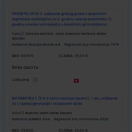
PROMETEJ EPOS 2; udžbenik grčkog jezika s dodatnim
digitalnim sadržajima za 2. godinu učenja početnika i 3.
godinu učenja nastavljača u klasičnim gimnazijama
Autor(i):
Zdravka Martinić-Jerčić Dubravka Matković Mislav
Gjurašin
Nakladnik:
ŠKOLSKA KNJIGA d.d.
Registarski broj ministarstva:
7075
SKU:
CIJENA:
567615
25,50 €
ŠIFRA OMOTA:
Udžbenik
MATEMATIKA 1; (3 ili 4 sata nastave tjedno), 1. dio, udžbenik
za 1. razred gimnazija i strukovnih škola
Autor(i):
Branimir Dakić Neven Elezović
Nakladnik:
ELEMENT d.o.o.
Registarski broj ministarstva:
6232
SKU:
CIJENA:
556321
20,00 €