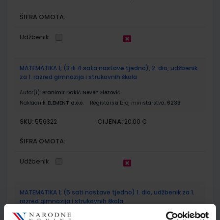
ŠIFRA OMOTA:
Udžbenik
MATEMATIKA 1; (3 ili 4 sata nastave tjedno), 2. dio, udžbenik
za 1. razred gimnazija i strukovnih škola
Autor(i):
Branimir Dakić Neven Elezović
Nakladnik:
ELEMENT d.o.o.
Registarski broj ministarstva:
6233
SKU:
CIJENA:
556322
20,00 €
ŠIFRA OMOTA:
Udžbenik
MATEMATIKA 1; (5 sati nastave tjedno) 1. dio, udžbenik za 1.
razred gimnazija i strukovnih škola
Autor(i):
Branimir Dakić Neven Elezović