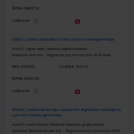
ŠIFRA OMOTA:
Udžbenik
FIZIKA 1; zbirka zadataka iz fizike za prvi razred gimnazije
Autor(i):
Jakov Labor Jasmina Zelenko Paduan
Nakladnik:
ALFA d.d.
Registarski broj ministarstva:
6179-DOM
SKU:
CIJENA:
556335
13,00 €
ŠIFRA OMOTA:
Udžbenik
KEMIJA 1; udžbenik kemije s dodatnim digitalnim sadržajima
u prvom razredu gimnazije
Autor(i):
Luetić Petrović Peroković Preočanin grupa autora
Nakladnik:
ŠKOLSKA KNJIGA d.d.
Registarski broj ministarstva:
6221