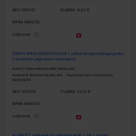
SKU:
CIJENA:
556497
16,00 €
ŠIFRA OMOTA:
Udžbenik
ZWEITE.SPRACHEŽDEUTSCH.DE 1; udžbenik njemačkoga jezika
s dodatnim digitalnim sadržajima
Autor(i):
Irena Horvatić Bilić Irena Lasić
Nakladnik:
ŠKOLSKA KNJIGA d.d.
Registarski broj ministarstva:
8235;6244
SKU:
CIJENA:
556306
24,00 €
ŠIFRA OMOTA:
Udžbenik
AL DENTE 1; udžbenik za talijanski jezik, 1. i/ili 2. razred