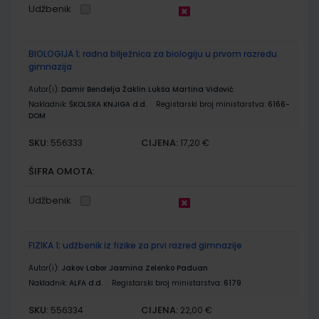
Udžbenik
BIOLOGIJA 1; radna bilježnica za biologiju u prvom razredu
gimnazija
Autor(i):
Damir Bendelja Žaklin Lukša Martina Vidović
Nakladnik:
ŠKOLSKA KNJIGA d.d.
Registarski broj ministarstva:
6166-
DOM
SKU:
CIJENA:
556333
17,20 €
ŠIFRA OMOTA:
Udžbenik
FIZIKA 1; udžbenik iz fizike za prvi razred gimnazije
Autor(i):
Jakov Labor Jasmina Zelenko Paduan
Nakladnik:
ALFA d.d.
Registarski broj ministarstva:
6179
SKU:
CIJENA:
556334
22,00 €