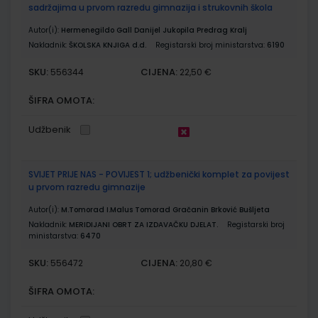
sadržajima u prvom razredu gimnazija i strukovnih škola
Autor(i):
Hermenegildo Gall Danijel Jukopila Predrag Kralj
Nakladnik:
ŠKOLSKA KNJIGA d.d.
Registarski broj ministarstva:
6190
SKU:
CIJENA:
556344
22,50 €
ŠIFRA OMOTA:
Udžbenik
SVIJET PRIJE NAS - POVIJEST 1; udžbenički komplet za povijest
u prvom razredu gimnazije
Autor(i):
M.Tomorad I.Malus Tomorad Gračanin Brković Bušljeta
Nakladnik:
MERIDIJANI OBRT ZA IZDAVAČKU DJELAT.
Registarski broj
ministarstva:
6470
SKU:
CIJENA:
556472
20,80 €
ŠIFRA OMOTA: