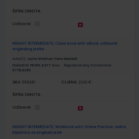
ŠIFRA OMOTA:
Udžbenik
INSIGHT INTERMEDIATE; Class book with eBook, udžbenik
engleskog jezika
Autor(i):
Jayne Wildman Fiona Beddall
Nakladnik:
PROFIL KLETT d.o.o.
Registarski broj ministarstva:
6778;6290
SKU:
CIJENA:
556261
21,00 €
ŠIFRA OMOTA:
Udžbenik
INSIGHT INTERMEDIATE; Workbook with Online Practice, radna
bilježnica za engleski jezik