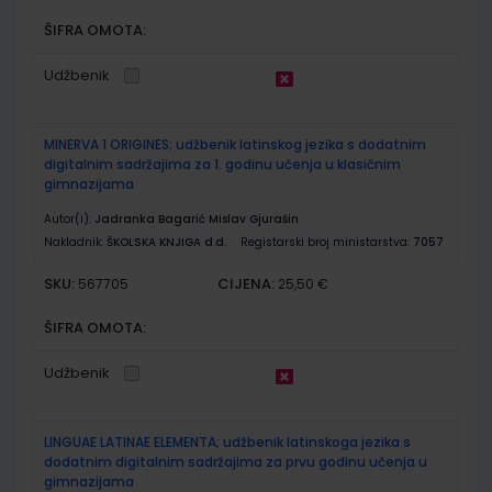
ŠIFRA OMOTA:
Udžbenik
MINERVA 1 ORIGINES; udžbenik latinskog jezika s dodatnim
digitalnim sadržajima za 1. godinu učenja u klasičnim
gimnazijama
Autor(i):
Jadranka Bagarić Mislav Gjurašin
Nakladnik:
ŠKOLSKA KNJIGA d.d.
Registarski broj ministarstva:
7057
SKU:
CIJENA:
567705
25,50 €
ŠIFRA OMOTA:
Udžbenik
LINGUAE LATINAE ELEMENTA; udžbenik latinskoga jezika s
dodatnim digitalnim sadržajima za prvu godinu učenja u
gimnazijama