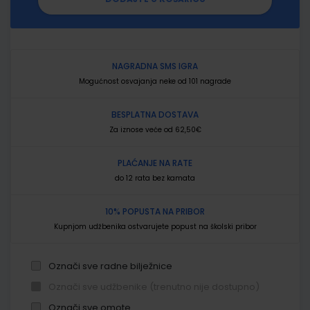
NAGRADNA SMS IGRA
Mogućnost osvajanja neke od 101 nagrade
BESPLATNA DOSTAVA
Za iznose veće od 62,50€
PLAĆANJE NA RATE
do 12 rata bez kamata
10% POPUSTA NA PRIBOR
Kupnjom udžbenika ostvarujete popust na školski pribor
Označi sve radne bilježnice
Označi sve udžbenike (trenutno nije dostupno)
Označi sve omote