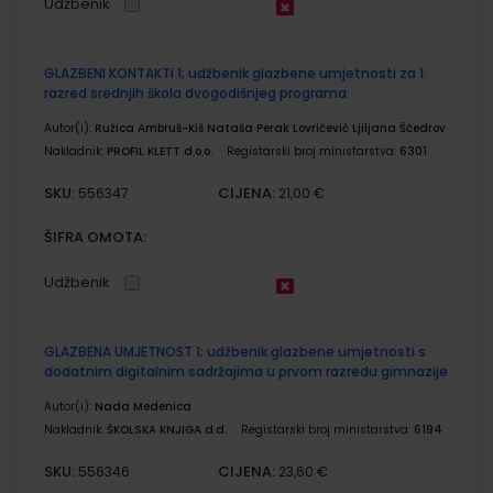
Udžbenik
GLAZBENI KONTAKTI 1; udžbenik glazbene umjetnosti za 1.
razred srednjih škola dvogodišnjeg programa
Autor(i):
Ružica Ambruš-Kiš Nataša Perak Lovričević Ljiljana Ščedrov
Nakladnik:
PROFIL KLETT d.o.o.
Registarski broj ministarstva:
6301
SKU:
CIJENA:
556347
21,00 €
ŠIFRA OMOTA:
Udžbenik
GLAZBENA UMJETNOST 1; udžbenik glazbene umjetnosti s
dodatnim digitalnim sadržajima u prvom razredu gimnazije
Autor(i):
Nada Medenica
Nakladnik:
ŠKOLSKA KNJIGA d.d.
Registarski broj ministarstva:
6194
SKU:
CIJENA:
556346
23,60 €