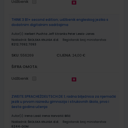
Udžbenik
THINK 3 B1+ second edition; udžbenik engleskog jezika s
dodatnim digitalnim sadržajima
Autor(i):
Herbert Puchta Jeff Stranks Peter Lewis-Jones
Nakladnik:
ŠKOLSKA KNJIGA d.d.
Registarski broj ministarstva:
8212;7092;7093
SKU:
CIJENA:
556269
24,00 €
ŠIFRA OMOTA:
Udžbenik
ZWEITE.SPRACHEŽDEUTSCH.DE 1; radna bilježnica za njemački
jezik u prvom razredu gimnazija i strukovnih škola, prva i
šesta godina učenja
Autor(i):
Irena Lasić Irena Horvatić Bilić
Nakladnik:
ŠKOLSKA KNJIGA d.d.
Registarski broj ministarstva:
6244-DOM