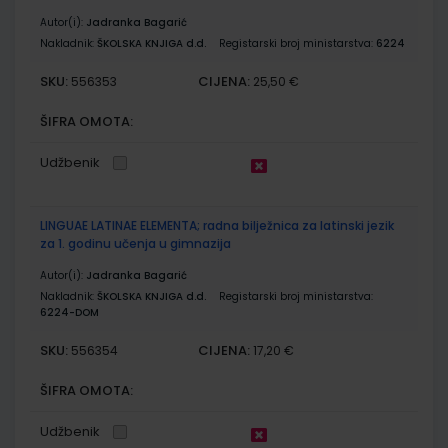
Autor(i):
Jadranka Bagarić
Nakladnik:
ŠKOLSKA KNJIGA d.d.
Registarski broj ministarstva:
6224
SKU:
CIJENA:
556353
25,50 €
ŠIFRA OMOTA:
Udžbenik
LINGUAE LATINAE ELEMENTA; radna bilježnica za latinski jezik
za 1. godinu učenja u gimnazija
Autor(i):
Jadranka Bagarić
Nakladnik:
ŠKOLSKA KNJIGA d.d.
Registarski broj ministarstva:
6224-DOM
SKU:
CIJENA:
556354
17,20 €
ŠIFRA OMOTA:
Udžbenik