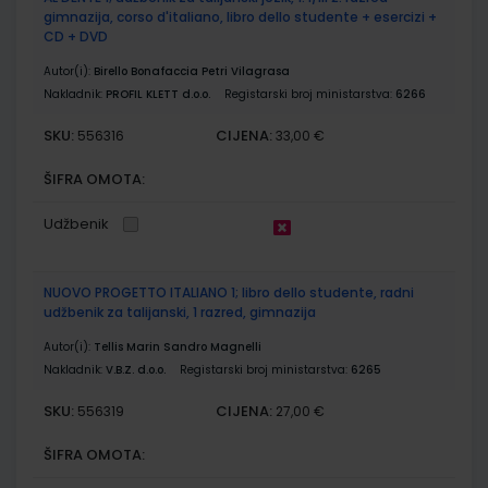
gimnazija, corso d'italiano, libro dello studente + esercizi +
CD + DVD
Autor(i):
Birello Bonafaccia Petri Vilagrasa
Nakladnik:
PROFIL KLETT d.o.o.
Registarski broj ministarstva:
6266
SKU:
CIJENA:
556316
33,00 €
ŠIFRA OMOTA:
Udžbenik
NUOVO PROGETTO ITALIANO 1; libro dello studente, radni
udžbenik za talijanski, 1 razred, gimnazija
Autor(i):
Tellis Marin Sandro Magnelli
Nakladnik:
V.B.Z. d.o.o.
Registarski broj ministarstva:
6265
SKU:
CIJENA:
556319
27,00 €
ŠIFRA OMOTA: