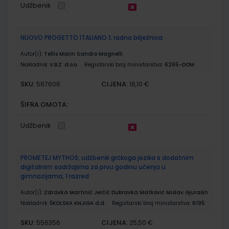
Udžbenik
NUOVO PROGETTO ITALIANO 1; radna bilježnica
Autor(i):
Tellis Marin Sandro Magnelli
Nakladnik:
V.B.Z. d.o.o.
Registarski broj ministarstva:
6265-DOM
SKU:
CIJENA:
567606
16,10 €
ŠIFRA OMOTA:
Udžbenik
PROMETEJ MYTHOS; udžbenik grčkoga jezika s dodatnim
digitalnim sadržajima za prvu godinu učenja u
gimnazijama, 1 razred
Autor(i):
Zdravka Martinić Jerčić Dubravka Matković Mislav Gjurašin
Nakladnik:
ŠKOLSKA KNJIGA d.d.
Registarski broj ministarstva:
6195
SKU:
CIJENA:
556356
25,50 €