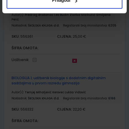
Prilagodi
INFORMATIKA 1 - PROGRAMSKI JEZIK PYTHON; udžbenik
informatike s dodatnim digitalnim sadržajima
Autor(i):
Predrag Brođanac Leo Budin Zlatka Markučič Smiljana
Perić
Nakladnik:
ŠKOLSKA KNJIGA d.d.
Registarski broj ministarstva:
6205
SKU:
CIJENA:
556361
25,00 €
ŠIFRA OMOTA:
Udžbenik
BIOLOGIJA 1; udžbenik biologije s dodatnim digitalnim
sadržajima u prvom razredu gimnazija
Autor(i):
Ternjej Mihaljević Kerovec Lukša Vidović
Nakladnik:
ŠKOLSKA KNJIGA d.d.
Registarski broj ministarstva:
6166
SKU:
CIJENA:
556332
22,20 €
ŠIFRA OMOTA: