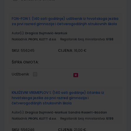
Grupirani
FON-FON 1; (140 sati godišnje) udžbenik iz hrvatskoga jezika
proizvodi
za prvi razred gimnazija i četverogodišnjih strukovnih škola
Autor(i):
Dragica Dujmović-Markusi
Nakladnik:
PROFIL KLETT d.o.o.
Registarski broj ministarstva:
6198
SKU:
CIJENA:
556245
16,00 €
ŠIFRA OMOTA:
Udžbenik
KNJIŽEVNI VREMEPLOV 1; (140 sati godišnje) čitanka iz
hrvatskoga jezika za prvi razred gimnazija i
četverogodišnjih strukovnih škola
Autor(i):
Dragica Dujmović-Markusi Sandra Rossett-Bazdan
Nakladnik:
PROFIL KLETT d.o.o.
Registarski broj ministarstva:
6199
SKU:
CIJENA:
556246
21,00 €