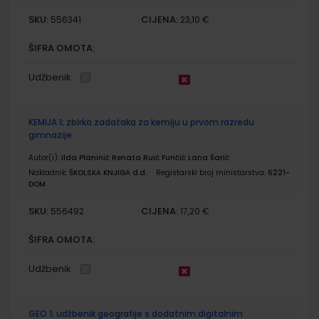
SKU:
CIJENA:
556341
23,10 €
ŠIFRA OMOTA:
Udžbenik
KEMIJA 1; zbirka zadataka za kemiju u prvom razredu
gimnazije
Autor(i):
Ilda Planinić Renata Ruić Funčić Lana Šarić
Nakladnik:
ŠKOLSKA KNJIGA d.d.
Registarski broj ministarstva:
6221-
DOM
SKU:
CIJENA:
556492
17,20 €
ŠIFRA OMOTA:
Udžbenik
GEO 1; udžbenik geografije s dodatnim digitalnim