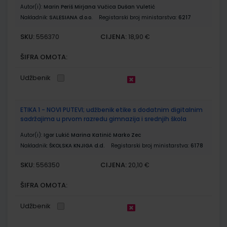
Autor(i):
Marin Periš Mirjana Vučica Dušan Vuletić
Nakladnik:
SALESIANA d.o.o.
Registarski broj ministarstva:
6217
SKU:
CIJENA:
556370
18,90 €
ŠIFRA OMOTA:
Udžbenik
ETIKA 1 - NOVI PUTEVI; udžbenik etike s dodatnim digitalnim
sadržajima u prvom razredu gimnazija i srednjih škola
Autor(i):
Igor Lukić Marina Katinić Marko Zec
Nakladnik:
ŠKOLSKA KNJIGA d.d.
Registarski broj ministarstva:
6178
SKU:
CIJENA:
556350
20,10 €
ŠIFRA OMOTA:
Udžbenik