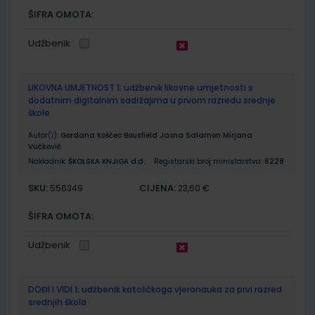
ŠIFRA OMOTA:
Udžbenik
LIKOVNA UMJETNOST 1; udžbenik likovne umjetnosti s
dodatnim digitalnim sadržajima u prvom razredu srednje
škole
Autor(i):
Gordana Košćec Bousfield Jasna Salamon Mirjana
Vučković
Nakladnik:
ŠKOLSKA KNJIGA d.d.
Registarski broj ministarstva:
6228
SKU:
CIJENA:
556349
23,60 €
ŠIFRA OMOTA:
Udžbenik
DOĐI I VIDI 1; udžbenik katoličkoga vjeronauka za prvi razred
srednjih škola