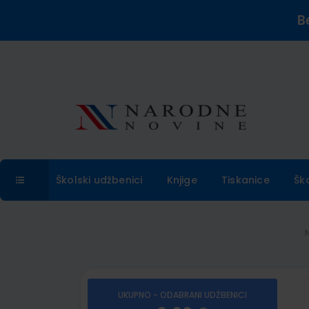
B
Školski udžbenici
Knjige
Tiskanice
Šk
UKUPNO - ODABRANI UDŽBENICI