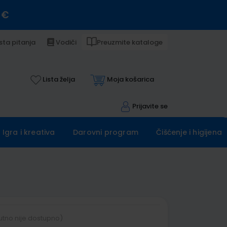
 €
sta pitanja
Vodiči
Preuzmite kataloge
Lista želja
Moja košarica
Prijavite se
Igra i kreativa
Darovni program
Čišćenje i higijena
utno nije dostupno)