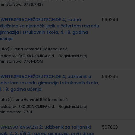
ministarstva:
6779;7427
ZWEITE.SPRACHEŽDEUTSCH.DE 4; radna
569246
bilježnica za njemački jezik u četvrtom razredu
gimnazija i strukovnih škola, 4. i 9. godina
učenja
utor(i):
Irena Horvatić Bilić Irena Lasić
Nakladnik:
ŠKOLSKA KNJIGA d.d.
Registarski broj
ministarstva:
7701-DOM
ZWEITE.SPRACHEŽDEUTSCH.DE 4; udžbenik u
569245
četvrtom razredu gimnazija i strukovnih škola,
4. i 9. godina učenja
utor(i):
Irena Horvatić Bilić Irena Lasić
Nakladnik:
ŠKOLSKA KNJIGA d.d.
Registarski broj
ministarstva:
7701
ESPRESSO RAGAZZI 2; udžbenik za talijanski
567603
ezik, 2., 3. i/ili 4. razred gimnazija, prvi i drugi