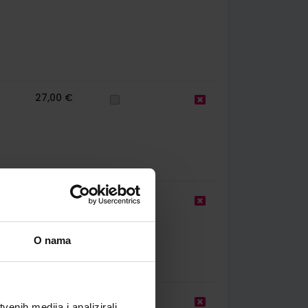
27,00 €
16,10 €
O nama
25,50 €
enih medija i analizirali