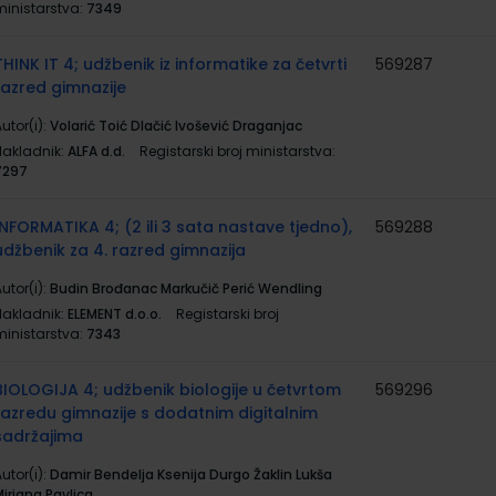
ministarstva:
7349
THINK IT 4; udžbenik iz informatike za četvrti
569287
razred gimnazije
utor(i):
Volarić Toić Dlačić Ivošević Draganjac
Nakladnik:
ALFA d.d.
Registarski broj ministarstva:
7297
INFORMATIKA 4; (2 ili 3 sata nastave tjedno),
569288
udžbenik za 4. razred gimnazija
utor(i):
Budin Brođanac Markučič Perić Wendling
Nakladnik:
ELEMENT d.o.o.
Registarski broj
ministarstva:
7343
BIOLOGIJA 4; udžbenik biologije u četvrtom
569296
razredu gimnazije s dodatnim digitalnim
sadržajima
utor(i):
Damir Bendelja Ksenija Durgo Žaklin Lukša
irjana Pavlica