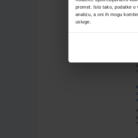
promet. Isto tako, podatke o 
A
analizu, a oni ih mogu kombini
usluge.
A
A