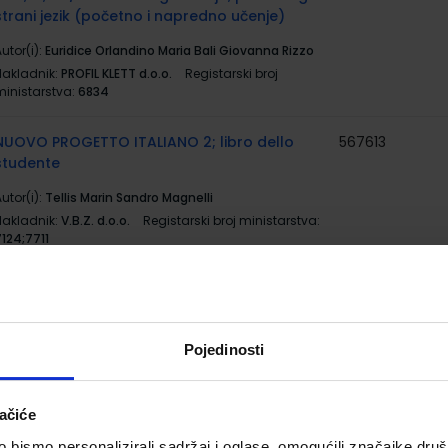
strani jezik (početno i napredno učenje)
utor(i):
Euridice Orlandino Maria Bali Giovanna Rizzo
Nakladnik:
PROFIL KLETT d.o.o.
Registarski broj
ministarstva:
6834
NUOVO PROGETTO ITALIANO 2; libro dello
567613
studente
utor(i):
Tellis Marin Sandro Magnelli
Nakladnik:
V.B.Z. d.o.o.
Registarski broj ministarstva:
7124;7711
NUOVO PROGETTO ITALIANO 2; radna
567614
bilježnica
utor(i):
Tellis Marin Sandro Magnelli
Pojedinosti
Nakladnik:
V.B.Z. d.o.o.
Registarski broj ministarstva:
7124-DOM
ačiće
PROMETEJ KOSMOS 4; udžbenik grčkoga jezika
569275
bismo personalizirali sadržaj i oglase, omogućili značajke društv