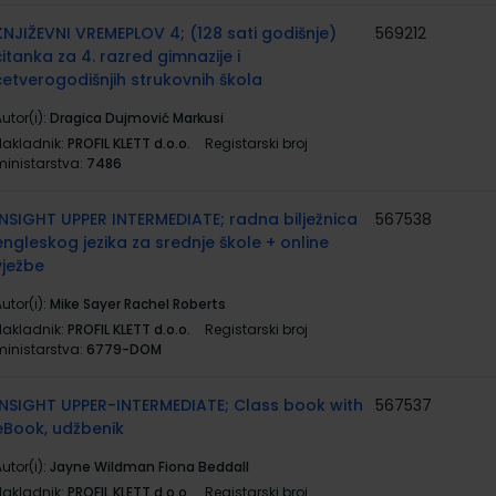
KNJIŽEVNI VREMEPLOV 4; (128 sati godišnje)
569212
čitanka za 4. razred gimnazije i
četverogodišnjih strukovnih škola
utor(i):
Dragica Dujmović Markusi
Nakladnik:
PROFIL KLETT d.o.o.
Registarski broj
ministarstva:
7486
INSIGHT UPPER INTERMEDIATE; radna bilježnica
567538
engleskog jezika za srednje škole + online
vježbe
utor(i):
Mike Sayer Rachel Roberts
Nakladnik:
PROFIL KLETT d.o.o.
Registarski broj
ministarstva:
6779-DOM
INSIGHT UPPER-INTERMEDIATE; Class book with
567537
eBook, udžbenik
utor(i):
Jayne Wildman Fiona Beddall
Nakladnik:
PROFIL KLETT d.o.o.
Registarski broj