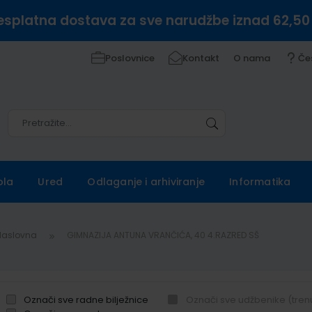
esplatna dostava za sve narudžbe iznad 62,50
Poslovnice
Kontakt
O nama
Če
Pretražite
Pretražite
ola
Ured
Odlaganje i arhiviranje
Informatika
Naslovna
GIMNAZIJA ANTUNA VRANČIĆA, 40 4.RAZRED SŠ
Označi sve radne bilježnice
Označi sve udžbenike (tren