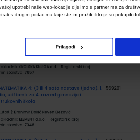
u klasičnim gimnazijama
vašoj upotrebi naše web-lokacije dijelimo s partnerima za društv
utor(i):
Martinić-Jerčić Matković Gjurašin Maleš
rati s drugim podacima koje ste im pružili ili koje su prikupili do
Nakladnik:
ŠKOLSKA KNJIGA d.d.
Registarski broj
ministarstva:
7678
MINERVA 4 FINES; udžbenik latinskoga jezika u
569325
Prilagodi
klasičnim gimnazijama
utor(i):
Martinić-Jerčić Matković Gjurašin Maleš
Nakladnik:
ŠKOLSKA KNJIGA d.d.
Registarski broj
ministarstva:
7657
MATEMATIKA 4; (3 ili 4 sata nastave tjedno), 1.
569281
dio, udžbenik za 4. razred gimnazija i
strukovnih škola
utor(i):
Branimir Dakić Neven Elezović
Nakladnik:
ELEMENT d.o.o.
Registarski broj
ministarstva:
7346