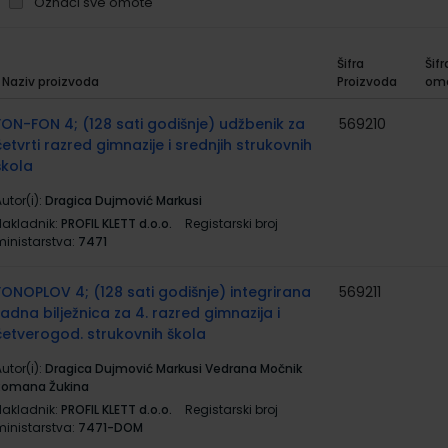
Označi sve omote
Šifra
Šifr
Naziv proizvoda
Proizvoda
om
rupirani
roizvodi
FON-FON 4; (128 sati godišnje) udžbenik za
569210
četvrti razred gimnazije i srednjih strukovnih
škola
utor(i):
Dragica Dujmović Markusi
Nakladnik:
PROFIL KLETT d.o.o.
Registarski broj
ministarstva:
7471
FONOPLOV 4; (128 sati godišnje) integrirana
569211
radna bilježnica za 4. razred gimnazija i
četverogod. strukovnih škola
utor(i):
Dragica Dujmović Markusi Vedrana Močnik
Romana Žukina
Nakladnik:
PROFIL KLETT d.o.o.
Registarski broj
ministarstva:
7471-DOM