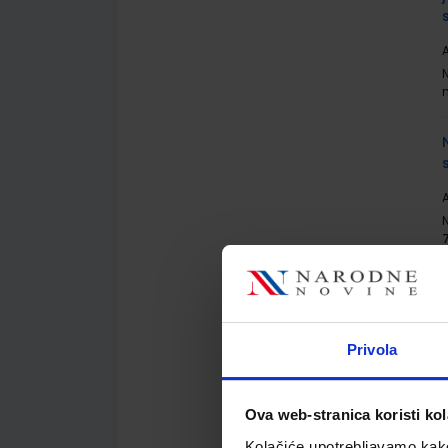
A
A
A
Privola
Ova web-stranica koristi kol
Kolačiće upotrebljavamo kako 