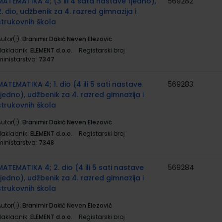
MATEMATIKA 4; (3 ili 4 sata nastave tjedno),
569282
2. dio, udžbenik za 4. razred gimnazija i
strukovnih škola
utor(i):
Branimir Dakić Neven Elezović
Nakladnik:
ELEMENT d.o.o.
Registarski broj
ministarstva:
7347
MATEMATIKA 4; 1. dio (4 ili 5 sati nastave
569283
tjedno), udžbenik za 4. razred gimnazija i
strukovnih škola
utor(i):
Branimir Dakić Neven Elezović
Nakladnik:
ELEMENT d.o.o.
Registarski broj
ministarstva:
7348
MATEMATIKA 4; 2. dio (4 ili 5 sati nastave
569284
tjedno), udžbenik za 4. razred gimnazija i
strukovnih škola
utor(i):
Branimir Dakić Neven Elezović
Nakladnik:
ELEMENT d.o.o.
Registarski broj