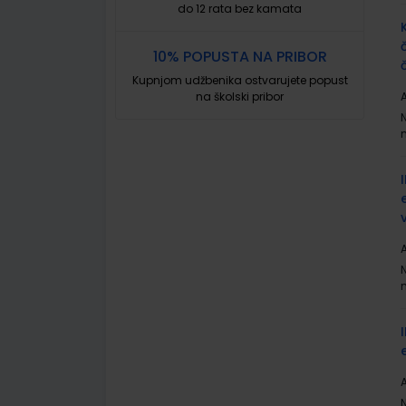
do 12 rata bez kamata
10% POPUSTA NA PRIBOR
Kupnjom udžbenika ostvarujete popust
na školski pribor
A
A
A