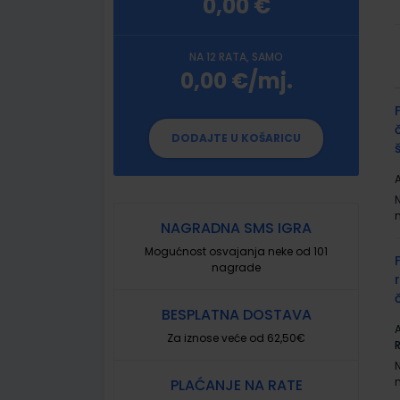
0,00 €
NA 12 RATA, SAMO
0,00 €/mj.
G
p
DODAJTE U KOŠARICU
A
NAGRADNA SMS IGRA
Mogućnost osvajanja neke od 101
nagrade
BESPLATNA DOSTAVA
A
Za iznose veće od 62,50€
PLAĆANJE NA RATE