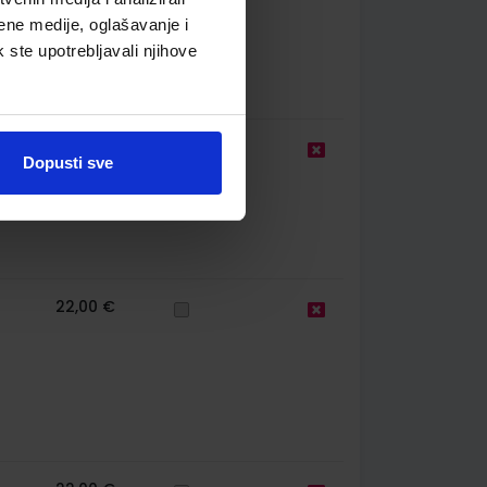
ene medije, oglašavanje i
k ste upotrebljavali njihove
25,50 €
Dopusti sve
22,00 €