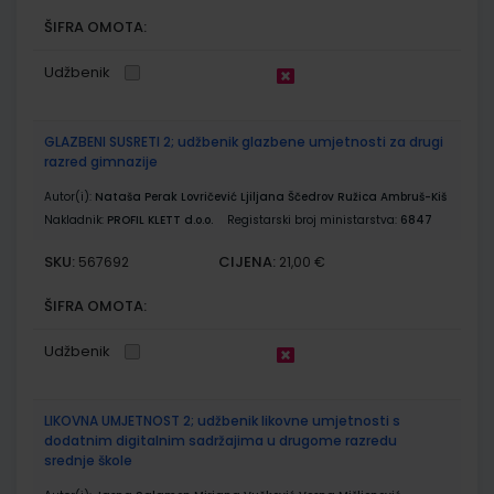
ŠIFRA OMOTA:
Udžbenik
GLAZBENI SUSRETI 2; udžbenik glazbene umjetnosti za drugi
razred gimnazije
Autor(i):
Nataša Perak Lovričević Ljiljana Ščedrov Ružica Ambruš-Kiš
Nakladnik:
PROFIL KLETT d.o.o.
Registarski broj ministarstva:
6847
SKU:
CIJENA:
567692
21,00 €
ŠIFRA OMOTA:
Udžbenik
LIKOVNA UMJETNOST 2; udžbenik likovne umjetnosti s
dodatnim digitalnim sadržajima u drugome razredu
srednje škole