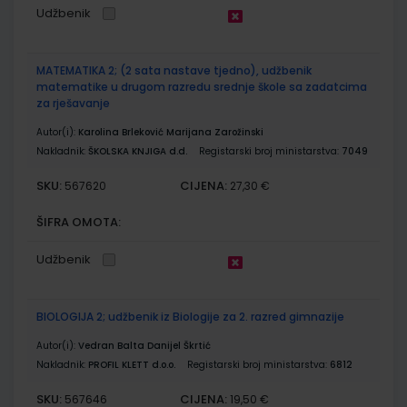
Udžbenik
MATEMATIKA 2; (2 sata nastave tjedno), udžbenik
matematike u drugom razredu srednje škole sa zadatcima
za rješavanje
Autor(i):
Karolina Brleković Marijana Zarožinski
Nakladnik:
ŠKOLSKA KNJIGA d.d.
Registarski broj ministarstva:
7049
SKU:
CIJENA:
567620
27,30 €
ŠIFRA OMOTA:
Udžbenik
BIOLOGIJA 2; udžbenik iz Biologije za 2. razred gimnazije
Autor(i):
Vedran Balta Danijel Škrtić
Nakladnik:
PROFIL KLETT d.o.o.
Registarski broj ministarstva:
6812
SKU:
CIJENA:
567646
19,50 €