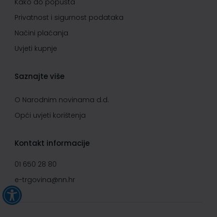
Kako do popusta
Privatnost i sigurnost podataka
Načini plaćanja
Uvjeti kupnje
Saznajte više
O Narodnim novinama d.d.
Opći uvjeti korištenja
Kontakt informacije
01 650 28 80
e-trgovina@nn.hr