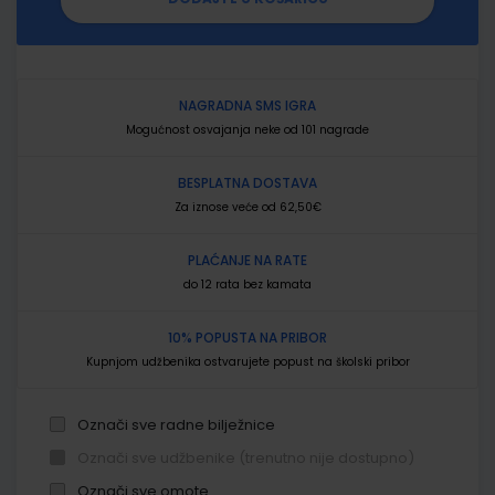
NAGRADNA SMS IGRA
Mogućnost osvajanja neke od 101 nagrade
BESPLATNA DOSTAVA
Za iznose veće od 62,50€
PLAĆANJE NA RATE
do 12 rata bez kamata
10% POPUSTA NA PRIBOR
Kupnjom udžbenika ostvarujete popust na školski pribor
Označi sve radne bilježnice
Označi sve udžbenike (trenutno nije dostupno)
Označi sve omote