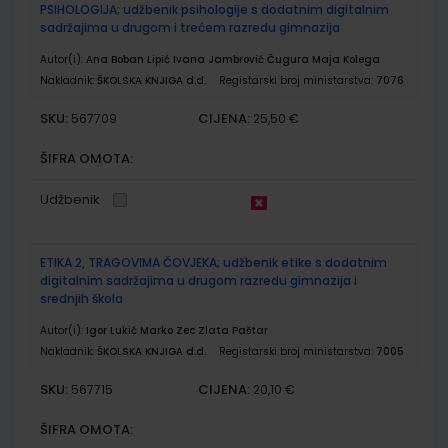
PSIHOLOGIJA; udžbenik psihologije s dodatnim digitalnim
sadržajima u drugom i trećem razredu gimnazija
Autor(i):
Ana Boban Lipić Ivana Jambrović Čugura Maja Kolega
Nakladnik:
ŠKOLSKA KNJIGA d.d.
Registarski broj ministarstva:
7076
SKU:
CIJENA:
567709
25,50 €
ŠIFRA OMOTA:
Udžbenik
ETIKA 2, TRAGOVIMA ČOVJEKA; udžbenik etike s dodatnim
digitalnim sadržajima u drugom razredu gimnazija i
srednjih škola
Autor(i):
Igor Lukić Marko Zec Zlata Paštar
Nakladnik:
ŠKOLSKA KNJIGA d.d.
Registarski broj ministarstva:
7005
SKU:
CIJENA:
567715
20,10 €
ŠIFRA OMOTA: