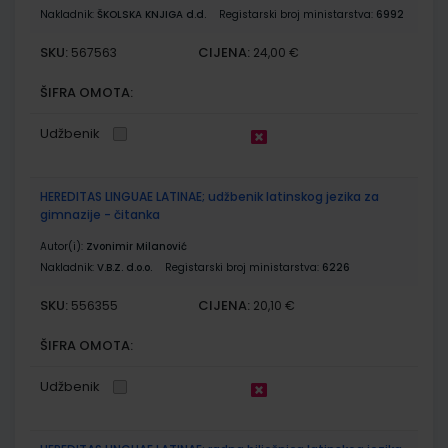
Nakladnik:
ŠKOLSKA KNJIGA d.d.
Registarski broj ministarstva:
6992
SKU:
CIJENA:
567563
24,00 €
ŠIFRA OMOTA:
Udžbenik
HEREDITAS LINGUAE LATINAE; udžbenik latinskog jezika za
gimnazije - čitanka
Autor(i):
Zvonimir Milanović
Nakladnik:
V.B.Z. d.o.o.
Registarski broj ministarstva:
6226
SKU:
CIJENA:
556355
20,10 €
ŠIFRA OMOTA:
Udžbenik