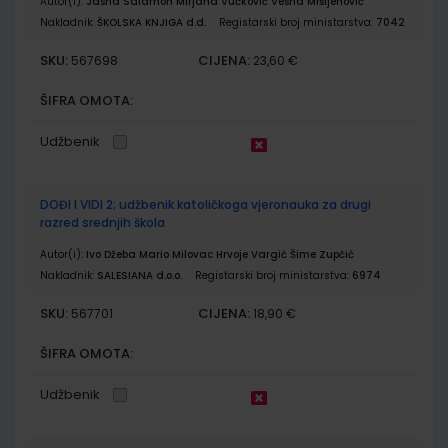
Autor(i):
Jasna Salamon Mirjana Vučković Vesna Mišljenović
Nakladnik:
ŠKOLSKA KNJIGA d.d.
Registarski broj ministarstva:
7042
SKU:
CIJENA:
567698
23,60 €
ŠIFRA OMOTA:
Udžbenik
DOĐI I VIDI 2; udžbenik katoličkoga vjeronauka za drugi
razred srednjih škola
Autor(i):
Ivo Džeba Mario Milovac Hrvoje Vargić Šime Zupčić
Nakladnik:
SALESIANA d.o.o.
Registarski broj ministarstva:
6974
SKU:
CIJENA:
567701
18,90 €
ŠIFRA OMOTA:
Udžbenik