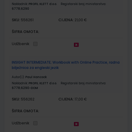
Nakladnik:
PROFIL KLETT d.o.o.
Registarski broj ministarstva:
6778;6290
SKU:
CIJENA:
556261
21,00 €
ŠIFRA OMOTA:
Udžbenik
INSIGHT INTERMEDIATE; Workbook with Online Practice, radna
bilježnica za engleski jezik
Autor(i):
Paul Hancock
Nakladnik:
PROFIL KLETT d.o.o.
Registarski broj ministarstva:
6778;6290-DOM
SKU:
CIJENA:
556262
17,00 €
ŠIFRA OMOTA:
Udžbenik