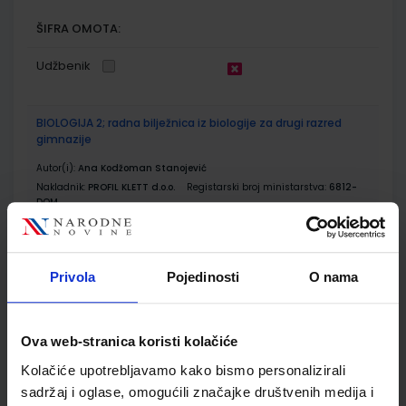
ŠIFRA OMOTA:
Udžbenik
BIOLOGIJA 2; radna bilježnica iz biologije za drugi razred
gimnazije
Autor(i):
Ana Kodžoman Stanojević
Nakladnik:
PROFIL KLETT d.o.o.
Registarski broj ministarstva:
6812-
DOM
SKU:
CIJENA:
567647
17,50 €
ŠIFRA OMOTA:
Privola
Pojedinosti
O nama
Udžbenik
Ova web-stranica koristi kolačiće
FIZIKA OKO NAS 2; udžbenik fizike s dodatnim digitalnim
Kolačiće upotrebljavamo kako bismo personalizirali
sadržajima u drugom razredu gimnazije
sadržaj i oglase, omogućili značajke društvenih medija i