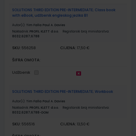
SOLUTIONS THIRD EDITION PRE-INTERMEDIATE; Class book
with eBook, udžbenik engleskog jezika B1
Autor(i):
Tim Falla Paul A. Davies
Nakladnik:
PROFIL KLETT d.o.o.
Registarski broj ministarstva:
8032;6287;6788
SKU:
CIJENA:
556258
17,50 €
ŠIFRA OMOTA:
Udžbenik
SOLUTIONS THIRD EDITION PRE-INTERMEDIATE; Workbook
Autor(i):
Tim Falla Paul A. Davies
Nakladnik:
PROFIL KLETT d.o.o.
Registarski broj ministarstva:
8032;6287;6788-DOM
SKU:
CIJENA:
556516
13,50 €