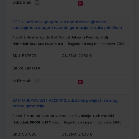
Udžbenik
GEO 2; udžbenik geografije s dodatnim digitalnim
sadržajima u drugom razredu gimnazija i strukovnih škola
Autor(i):
Hermenegildo Gall Danijel Jukopila Predrag Kralj
Nakladnik:
ŠKOLSKA KNJIGA d.d.
Registarski broj ministarstva:
7019
SKU:
CIJENA:
567679
22,50 €
ŠIFRA OMOTA:
Udžbenik
ZAŠTO JE POVIJEST VAŽNA? 2; udžbenik povijesti za drugi
razred gimnazije
Autor(i):
Martina Glučina Vedran Ristić Valerija Turk Presečki
Nakladnik:
PROFIL KLETT d.o.o.
Registarski broj ministarstva:
6940
SKU:
CIJENA:
567685
24,00 €