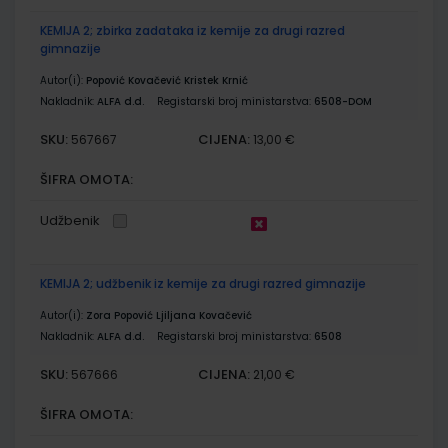
KEMIJA 2; zbirka zadataka iz kemije za drugi razred
gimnazije
Autor(i):
Popović Kovačević Kristek Krnić
Nakladnik:
ALFA d.d.
Registarski broj ministarstva:
6508-DOM
SKU:
CIJENA:
567667
13,00 €
ŠIFRA OMOTA:
Udžbenik
KEMIJA 2; udžbenik iz kemije za drugi razred gimnazije
Autor(i):
Zora Popović Ljiljana Kovačević
Nakladnik:
ALFA d.d.
Registarski broj ministarstva:
6508
SKU:
CIJENA:
567666
21,00 €
ŠIFRA OMOTA: