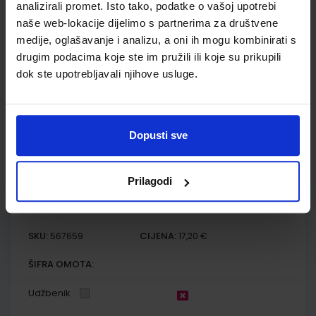
Autor(i):
Paar Hrlec Sambolek Vadlja Rešetar
analizirali promet. Isto tako, podatke o vašoj upotrebi
Nakladnik:
ŠKOLSKA KNJIGA d.d.
Registarski broj ministarstva:
7009
naše web-lokacije dijelimo s partnerima za društvene
medije, oglašavanje i analizu, a oni ih mogu kombinirati s
SKU:
CIJENA:
567658
23,60 €
drugim podacima koje ste im pružili ili koje su prikupili
dok ste upotrebljavali njihove usluge.
ŠIFRA OMOTA:
Udžbenik
Dopusti sve
FIZIKA OKO NAS 2; zbirka zadataka za fiziku u drugom
razredu srednjih škola s četverogodišnjim programom fizike
Prilagodi
Autor(i):
Paar Hrlec Sambolek Vadlja Rešetar
Nakladnik:
ŠKOLSKA KNJIGA d.d.
Registarski broj ministarstva:
7009-DOM
SKU:
CIJENA:
567659
17,20 €
ŠIFRA OMOTA:
Udžbenik