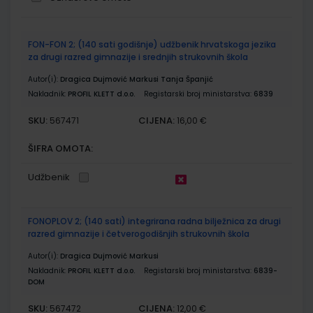
Grupirani
FON-FON 2; (140 sati godišnje) udžbenik hrvatskoga jezika
proizvodi
za drugi razred gimnazije i srednjih strukovnih škola
Autor(i):
Dragica Dujmović Markusi Tanja Španjić
Nakladnik:
PROFIL KLETT d.o.o.
Registarski broj ministarstva:
6839
SKU:
CIJENA:
567471
16,00 €
ŠIFRA OMOTA:
Udžbenik
FONOPLOV 2; (140 sati) integrirana radna bilježnica za drugi
razred gimnazije i četverogodišnjih strukovnih škola
Autor(i):
Dragica Dujmović Markusi
Nakladnik:
PROFIL KLETT d.o.o.
Registarski broj ministarstva:
6839-
DOM
SKU:
CIJENA:
567472
12,00 €