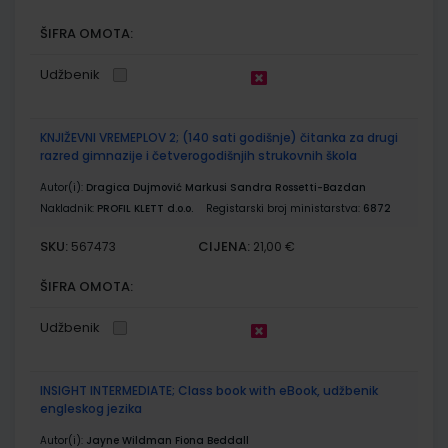
ŠIFRA OMOTA:
Udžbenik
KNJIŽEVNI VREMEPLOV 2; (140 sati godišnje) čitanka za drugi
razred gimnazije i četverogodišnjih strukovnih škola
Autor(i):
Dragica Dujmović Markusi Sandra Rossetti-Bazdan
Nakladnik:
PROFIL KLETT d.o.o.
Registarski broj ministarstva:
6872
SKU:
CIJENA:
567473
21,00 €
ŠIFRA OMOTA:
Udžbenik
INSIGHT INTERMEDIATE; Class book with eBook, udžbenik
engleskog jezika
Autor(i):
Jayne Wildman Fiona Beddall