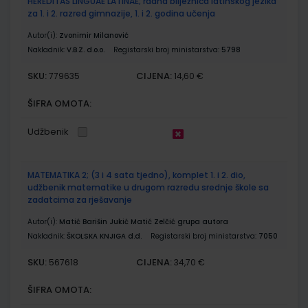
HEREDITAS LINGUAE LATINAE; radna bilježnica latinskog jezika
za 1. i 2. razred gimnazije, 1. i 2. godina učenja
Autor(i):
Zvonimir Milanović
Nakladnik:
V.B.Z. d.o.o.
Registarski broj ministarstva:
5798
SKU:
CIJENA:
779635
14,60 €
ŠIFRA OMOTA:
Udžbenik
MATEMATIKA 2; (3 i 4 sata tjedno), komplet 1. i 2. dio,
udžbenik matematike u drugom razredu srednje škole sa
zadatcima za rješavanje
Autor(i):
Matić Barišin Jukić Matić Zelčić grupa autora
Nakladnik:
ŠKOLSKA KNJIGA d.d.
Registarski broj ministarstva:
7050
SKU:
CIJENA:
567618
34,70 €
ŠIFRA OMOTA: