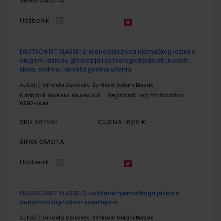
ŠIFRA OMOTA:
Udžbenik
DEUTSCH IST KLASSE! 2; radna bilježnica njemačkog jezika u
drugom razredu gimnazija i četverogodišnjih strukovnih
škola, sedma i deseta godina učenja
Autor(i):
Mihaela Cerovečki Benković Melani Brezak
Nakladnik:
ŠKOLSKA KNJIGA d.d.
Registarski broj ministarstva:
6992-DOM
SKU:
CIJENA:
567564
16,00 €
ŠIFRA OMOTA:
Udžbenik
DEUTSCH IST KLASSE! 2; udžbenik njemačkoga jezika s
dodatnim digitalnim sadržajima
Autor(i):
Mihaela Cerovečki Benković Melani Brezak