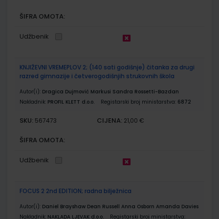
ŠIFRA OMOTA:
Udžbenik
KNJIŽEVNI VREMEPLOV 2; (140 sati godišnje) čitanka za drugi
razred gimnazije i četverogodišnjih strukovnih škola
Autor(i):
Dragica Dujmović Markusi Sandra Rossetti-Bazdan
Nakladnik:
PROFIL KLETT d.o.o.
Registarski broj ministarstva:
6872
SKU:
CIJENA:
567473
21,00 €
ŠIFRA OMOTA:
Udžbenik
FOCUS 2 2nd EDITION; radna bilježnica
Autor(i):
Daniel Brayshaw Dean Russell Anna Osborn Amanda Davies
Nakladnik:
NAKLADA LJEVAK d.o.o.
Registarski broj ministarstva: