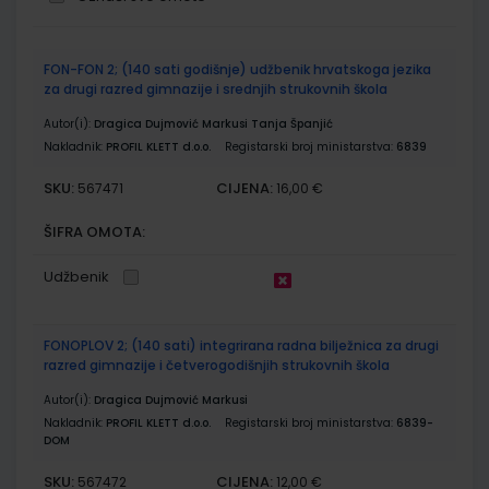
Grupirani
FON-FON 2; (140 sati godišnje) udžbenik hrvatskoga jezika
proizvodi
za drugi razred gimnazije i srednjih strukovnih škola
Autor(i):
Dragica Dujmović Markusi Tanja Španjić
Nakladnik:
PROFIL KLETT d.o.o.
Registarski broj ministarstva:
6839
SKU:
CIJENA:
567471
16,00 €
ŠIFRA OMOTA:
Udžbenik
FONOPLOV 2; (140 sati) integrirana radna bilježnica za drugi
razred gimnazije i četverogodišnjih strukovnih škola
Autor(i):
Dragica Dujmović Markusi
Nakladnik:
PROFIL KLETT d.o.o.
Registarski broj ministarstva:
6839-
DOM
SKU:
CIJENA:
567472
12,00 €