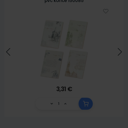
pvc korice 150085
3,31 €