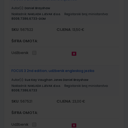
Autor(i):
Daniel Brayshaw
Nakladnik:
NAKLADA LJEVAK d.o.o.
Registarski broj ministarstva:
8008;7386;6733-DOM
SKU:
CIJENA:
567522
13,50 €
ŠIFRA OMOTA:
Udžbenik
FOCUS 3 2nd edition; udžbenik engleskog jezika
Autor(i):
Sue Kay Vaughan Jones Daniel Brayshaw
Nakladnik:
NAKLADA LJEVAK d.o.o.
Registarski broj ministarstva:
8008;7386;6733
SKU:
CIJENA:
567521
23,00 €
ŠIFRA OMOTA:
Udžbenik