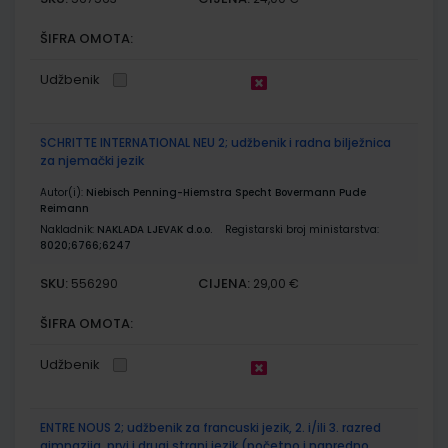
ŠIFRA OMOTA:
Udžbenik
SCHRITTE INTERNATIONAL NEU 2; udžbenik i radna bilježnica
za njemački jezik
Autor(i):
Niebisch Penning-Hiemstra Specht Bovermann Pude
Reimann
Nakladnik:
NAKLADA LJEVAK d.o.o.
Registarski broj ministarstva:
8020;6766;6247
SKU:
CIJENA:
556290
29,00 €
ŠIFRA OMOTA:
Udžbenik
ENTRE NOUS 2; udžbenik za francuski jezik, 2. i/ili 3. razred
gimnazija, prvi i drugi strani jezik (početno i napredno