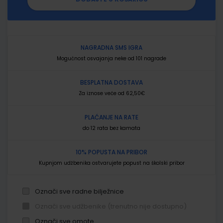
NAGRADNA SMS IGRA
Mogućnost osvajanja neke od 101 nagrade
BESPLATNA DOSTAVA
Za iznose veće od 62,50€
PLAĆANJE NA RATE
do 12 rata bez kamata
10% POPUSTA NA PRIBOR
Kupnjom udžbenika ostvarujete popust na školski pribor
Označi sve radne bilježnice
Označi sve udžbenike (trenutno nije dostupno)
Označi sve omote