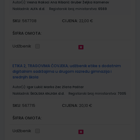
Autor(i):
Vesna Rakoci Ana Ribarić Gruber Željka Kamenov
Nakladnik:
ALFA d.d.
Registarski broj ministarstva:
6569
SKU:
CIJENA:
567708
22,00 €
ŠIFRA OMOTA:
Udžbenik
ETIKA 2, TRAGOVIMA ČOVJEKA; udžbenik etike s dodatnim
digitalnim sadržajima u drugom razredu gimnazija i
srednjih škola
Autor(i):
Igor Lukić Marko Zec Zlata Paštar
Nakladnik:
ŠKOLSKA KNJIGA d.d.
Registarski broj ministarstva:
7005
SKU:
CIJENA:
567715
20,10 €
ŠIFRA OMOTA:
Udžbenik