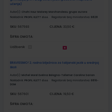
učenje)
Autor(i):
Chahi Hour Malorey Marchandeau grupa autora
Nakladnik:
PROFIL KLETT d.o.o.
Registarski broj ministarstva:
6828
SKU:
CIJENA:
567593
33,50 €
ŠIFRA OMOTA:
Udžbenik
BRAVISSIMO! 2; radna bilježnica za talijanski jezik u srednjoj
školi
Autor(i):
Michel Morel Evelina Bologna-Tollemer Caroline Sarian
Nakladnik:
PROFIL KLETT d.o.o.
Registarski broj ministarstva:
6816-
DOM
SKU:
CIJENA:
567601
19,50 €
ŠIFRA OMOTA: