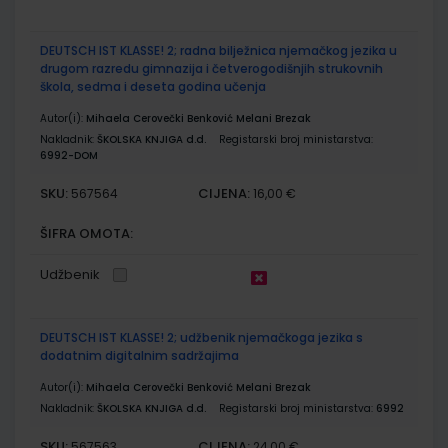
DEUTSCH IST KLASSE! 2; radna bilježnica njemačkog jezika u
drugom razredu gimnazija i četverogodišnjih strukovnih
škola, sedma i deseta godina učenja
Autor(i):
Mihaela Cerovečki Benković Melani Brezak
Nakladnik:
ŠKOLSKA KNJIGA d.d.
Registarski broj ministarstva:
6992-DOM
SKU:
CIJENA:
567564
16,00 €
ŠIFRA OMOTA:
Udžbenik
DEUTSCH IST KLASSE! 2; udžbenik njemačkoga jezika s
dodatnim digitalnim sadržajima
Autor(i):
Mihaela Cerovečki Benković Melani Brezak
Nakladnik:
ŠKOLSKA KNJIGA d.d.
Registarski broj ministarstva:
6992
SKU:
CIJENA:
567563
24,00 €