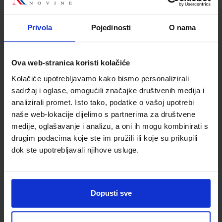
Nakladnik:
ALFA d.d.
Registarski broj ministarstva:
6588
SKU:
CIJENA:
567636
23,00 €
Privola
Pojedinosti
O nama
ŠIFRA OMOTA:
Ova web-stranica koristi kolačiće
Udžbenik
Kolačiće upotrebljavamo kako bismo personalizirali
sadržaj i oglase, omogućili značajke društvenih medija i
INFORMATIKA 2; udžbenik iz informatike za 2. razred
analizirali promet. Isto tako, podatke o vašoj upotrebi
prirodoslovno matematičkih i prirodoslovnih gimnazija
naše web-lokacije dijelimo s partnerima za društvene
Autor(i):
Nikola Dmitrović Sanja Grabusin Zvonimir Bujanović
medije, oglašavanje i analizu, a oni ih mogu kombinirati s
Nakladnik:
UDŽBENIK.HR d.o.o.
Registarski broj ministarstva:
7111;6212
drugim podacima koje ste im pružili ili koje su prikupili
dok ste upotrebljavali njihove usluge.
SKU:
CIJENA:
567638
31,08 €
ŠIFRA OMOTA:
Udžbenik
Dopusti sve