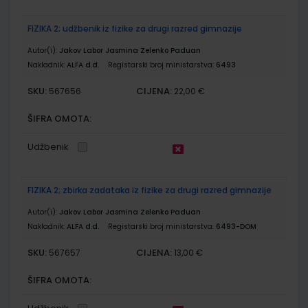
FIZIKA 2; udžbenik iz fizike za drugi razred gimnazije
Autor(i):
Jakov Labor Jasmina Zelenko Paduan
Nakladnik:
ALFA d.d.
Registarski broj ministarstva:
6493
SKU:
CIJENA:
567656
22,00 €
ŠIFRA OMOTA:
Udžbenik
FIZIKA 2; zbirka zadataka iz fizike za drugi razred gimnazije
Autor(i):
Jakov Labor Jasmina Zelenko Paduan
Nakladnik:
ALFA d.d.
Registarski broj ministarstva:
6493-DOM
SKU:
CIJENA:
567657
13,00 €
ŠIFRA OMOTA: