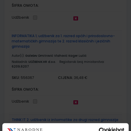
ŠIFRA OMOTA:
Udžbenik
INFORMATIKA 1; udžbenik za 1. razred općih i prirodoslovno-
matematičkih gimnazija te 2. razred klasičnih i jezičnih
gimnazija
Autor(i):
Galešev Dmitrović Vlahović Kager Lučić
Nakladnik:
UDŽBENIK.HR d.o.o.
Registarski broj ministarstva:
6209;6207
SKU:
CIJENA:
556367
36,48 €
ŠIFRA OMOTA:
Udžbenik
THINK IT 2; udžbenik iz informatike za drugi razred gimnazije
Autor(i):
Tomičić Ivošević Volarić Draganjac