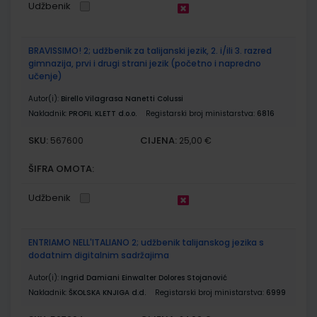
Udžbenik
BRAVISSIMO! 2; udžbenik za talijanski jezik, 2. i/ili 3. razred
gimnazija, prvi i drugi strani jezik (početno i napredno
učenje)
Autor(i):
Birello Vilagrasa Nanetti Colussi
Nakladnik:
PROFIL KLETT d.o.o.
Registarski broj ministarstva:
6816
SKU:
CIJENA:
567600
25,00 €
ŠIFRA OMOTA:
Udžbenik
ENTRIAMO NELL'ITALIANO 2; udžbenik talijanskog jezika s
dodatnim digitalnim sadržajima
Autor(i):
Ingrid Damiani Einwalter Dolores Stojanović
Nakladnik:
ŠKOLSKA KNJIGA d.d.
Registarski broj ministarstva:
6999