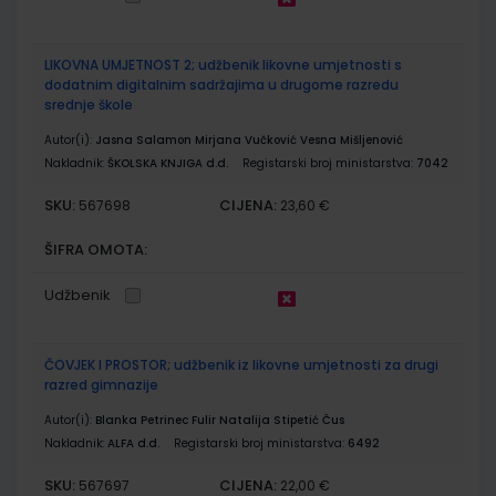
LIKOVNA UMJETNOST 2; udžbenik likovne umjetnosti s
dodatnim digitalnim sadržajima u drugome razredu
srednje škole
Autor(i):
Jasna Salamon Mirjana Vučković Vesna Mišljenović
Nakladnik:
ŠKOLSKA KNJIGA d.d.
Registarski broj ministarstva:
7042
SKU:
CIJENA:
567698
23,60 €
ŠIFRA OMOTA:
Udžbenik
ČOVJEK I PROSTOR; udžbenik iz likovne umjetnosti za drugi
razred gimnazije
Autor(i):
Blanka Petrinec Fulir Natalija Stipetić Čus
Nakladnik:
ALFA d.d.
Registarski broj ministarstva:
6492
SKU:
CIJENA:
567697
22,00 €