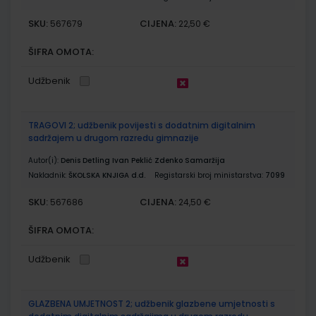
SKU:
CIJENA:
567679
22,50 €
ŠIFRA OMOTA:
Udžbenik
TRAGOVI 2; udžbenik povijesti s dodatnim digitalnim
sadržajem u drugom razredu gimnazije
Autor(i):
Denis Detling Ivan Peklić Zdenko Samaržija
Nakladnik:
ŠKOLSKA KNJIGA d.d.
Registarski broj ministarstva:
7099
SKU:
CIJENA:
567686
24,50 €
ŠIFRA OMOTA:
Udžbenik
GLAZBENA UMJETNOST 2; udžbenik glazbene umjetnosti s