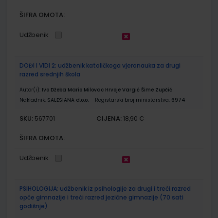
ŠIFRA OMOTA:
Udžbenik
DOĐI I VIDI 2; udžbenik katoličkoga vjeronauka za drugi
razred srednjih škola
Autor(i):
Ivo Džeba Mario Milovac Hrvoje Vargić Šime Zupčić
Nakladnik:
SALESIANA d.o.o.
Registarski broj ministarstva:
6974
SKU:
CIJENA:
567701
18,90 €
ŠIFRA OMOTA:
Udžbenik
PSIHOLOGIJA; udžbenik iz psihologije za drugi i treći razred
opće gimnazije i treći razred jezične gimnazije (70 sati
godišnje)