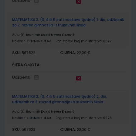
Udžbenik
MATEMATIKA 2; (3, 4 ili 5 sati nastave tjedno) 1. dio, udžbenik
za 2. razred gimnazija i strukovnih škola
Autor(i):
Branimir Dakić Neven Elezović
Nakladnik:
ELEMENT d.o.o.
Registarski broj ministarstva:
6677
SKU:
CIJENA:
567622
22,00 €
ŠIFRA OMOTA:
Udžbenik
MATEMATIKA 2; (3, 4 ili 5 sati nastave tjedno) 2. dio,
udžbenik za 2. razred gimnazija i strukovnih škola
Autor(i):
Branimir Dakić Neven Elezović
Nakladnik:
ELEMENT d.o.o.
Registarski broj ministarstva:
6678
SKU:
CIJENA:
567623
22,00 €