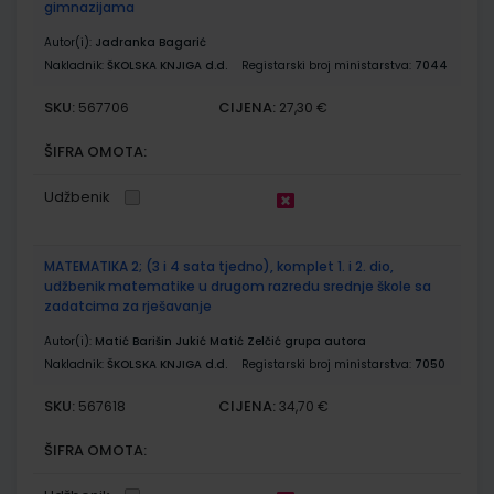
gimnazijama
Autor(i):
Jadranka Bagarić
Nakladnik:
ŠKOLSKA KNJIGA d.d.
Registarski broj ministarstva:
7044
SKU:
CIJENA:
567706
27,30 €
ŠIFRA OMOTA:
Udžbenik
MATEMATIKA 2; (3 i 4 sata tjedno), komplet 1. i 2. dio,
udžbenik matematike u drugom razredu srednje škole sa
zadatcima za rješavanje
Autor(i):
Matić Barišin Jukić Matić Zelčić grupa autora
Nakladnik:
ŠKOLSKA KNJIGA d.d.
Registarski broj ministarstva:
7050
SKU:
CIJENA:
567618
34,70 €
ŠIFRA OMOTA: