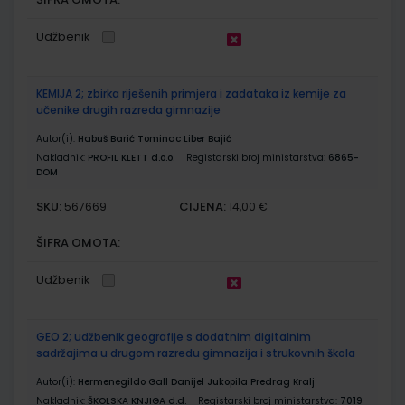
Udžbenik
KEMIJA 2; zbirka riješenih primjera i zadataka iz kemije za
učenike drugih razreda gimnazije
Autor(i):
Habuš Barić Tominac Liber Bajić
Nakladnik:
PROFIL KLETT d.o.o.
Registarski broj ministarstva:
6865-
DOM
SKU:
CIJENA:
567669
14,00 €
ŠIFRA OMOTA:
Udžbenik
GEO 2; udžbenik geografije s dodatnim digitalnim
sadržajima u drugom razredu gimnazija i strukovnih škola
Autor(i):
Hermenegildo Gall Danijel Jukopila Predrag Kralj
Nakladnik:
ŠKOLSKA KNJIGA d.d.
Registarski broj ministarstva:
7019