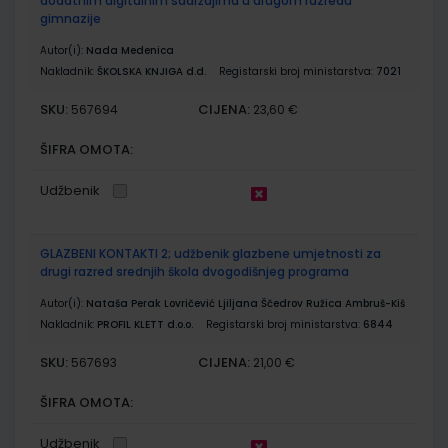
dodatnim digitalnim sadržajima u drugom razredu
gimnazije
Autor(i):
Nada Medenica
Nakladnik:
ŠKOLSKA KNJIGA d.d.
Registarski broj ministarstva:
7021
SKU:
CIJENA:
567694
23,60 €
ŠIFRA OMOTA:
Udžbenik
GLAZBENI KONTAKTI 2; udžbenik glazbene umjetnosti za
drugi razred srednjih škola dvogodišnjeg programa
Autor(i):
Nataša Perak Lovričević Ljiljana Ščedrov Ružica Ambruš-Kiš
Nakladnik:
PROFIL KLETT d.o.o.
Registarski broj ministarstva:
6844
SKU:
CIJENA:
567693
21,00 €
ŠIFRA OMOTA:
Udžbenik