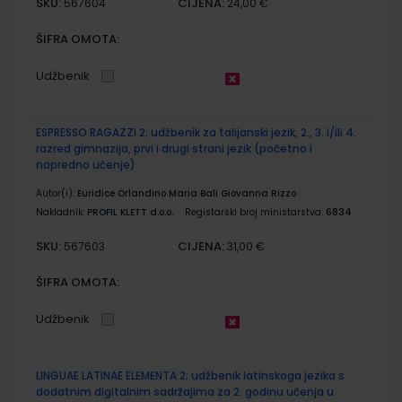
SKU:
CIJENA:
567604
24,00 €
ŠIFRA OMOTA:
Udžbenik
ESPRESSO RAGAZZI 2; udžbenik za talijanski jezik, 2., 3. i/ili 4.
razred gimnazija, prvi i drugi strani jezik (početno i
napredno učenje)
Autor(i):
Euridice Orlandino Maria Bali Giovanna Rizzo
Nakladnik:
PROFIL KLETT d.o.o.
Registarski broj ministarstva:
6834
SKU:
CIJENA:
567603
31,00 €
ŠIFRA OMOTA:
Udžbenik
LINGUAE LATINAE ELEMENTA 2; udžbenik latinskoga jezika s
dodatnim digitalnim sadržajima za 2. godinu učenja u