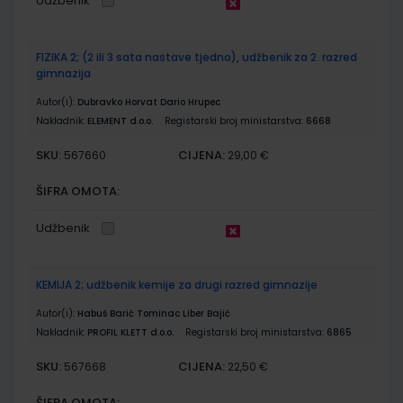
Udžbenik
FIZIKA 2; (2 ili 3 sata nastave tjedno), udžbenik za 2. razred
gimnazija
Autor(i):
Dubravko Horvat Dario Hrupec
Nakladnik:
ELEMENT d.o.o.
Registarski broj ministarstva:
6668
SKU:
CIJENA:
567660
29,00 €
ŠIFRA OMOTA:
Udžbenik
KEMIJA 2; udžbenik kemije za drugi razred gimnazije
Autor(i):
Habuš Barić Tominac Liber Bajić
Nakladnik:
PROFIL KLETT d.o.o.
Registarski broj ministarstva:
6865
SKU:
CIJENA:
567668
22,50 €
ŠIFRA OMOTA: