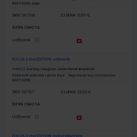
8007;6295-DOM
SKU:
CIJENA:
567518
13,50 €
ŠIFRA OMOTA:
Udžbenik
FOCUS 2 2nd EDITION; udžbenik
Autor(i):
Sue Kay Vaughan Jones Daniel Brayshaw
Nakladnik:
NAKLADA LJEVAK d.o.o.
Registarski broj ministarstva:
8007;6295
SKU:
CIJENA:
567517
23,00 €
ŠIFRA OMOTA:
Udžbenik
FOCUS 3 2nd EDITION; radna bilježnica