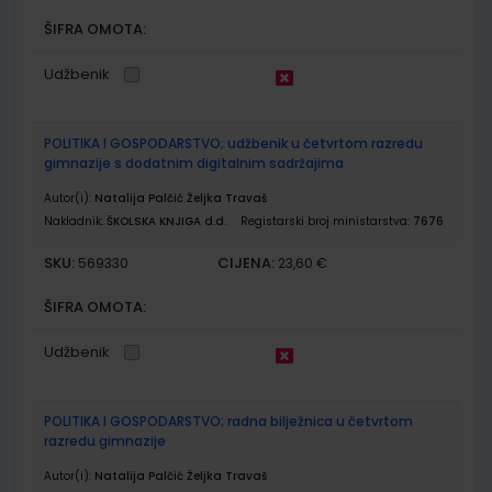
ŠIFRA OMOTA:
Udžbenik
POLITIKA I GOSPODARSTVO; udžbenik u četvrtom razredu
gimnazije s dodatnim digitalnim sadržajima
Autor(i):
Natalija Palčić Željka Travaš
Nakladnik:
ŠKOLSKA KNJIGA d.d.
Registarski broj ministarstva:
7676
SKU:
CIJENA:
569330
23,60 €
ŠIFRA OMOTA:
Udžbenik
POLITIKA I GOSPODARSTVO; radna bilježnica u četvrtom
razredu gimnazije
Autor(i):
Natalija Palčić Željka Travaš