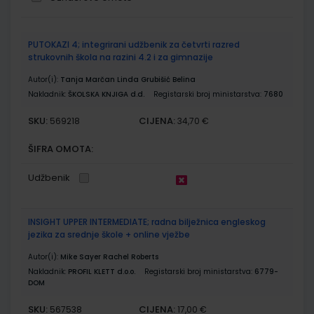
Grupirani
PUTOKAZI 4; integrirani udžbenik za četvrti razred
proizvodi
strukovnih škola na razini 4.2 i za gimnazije
Autor(i):
Tanja Marčan Linda Grubišić Belina
Nakladnik:
ŠKOLSKA KNJIGA d.d.
Registarski broj ministarstva:
7680
SKU:
CIJENA:
569218
34,70 €
ŠIFRA OMOTA:
Udžbenik
INSIGHT UPPER INTERMEDIATE; radna bilježnica engleskog
jezika za srednje škole + online vježbe
Autor(i):
Mike Sayer Rachel Roberts
Nakladnik:
PROFIL KLETT d.o.o.
Registarski broj ministarstva:
6779-
DOM
SKU:
CIJENA:
567538
17,00 €