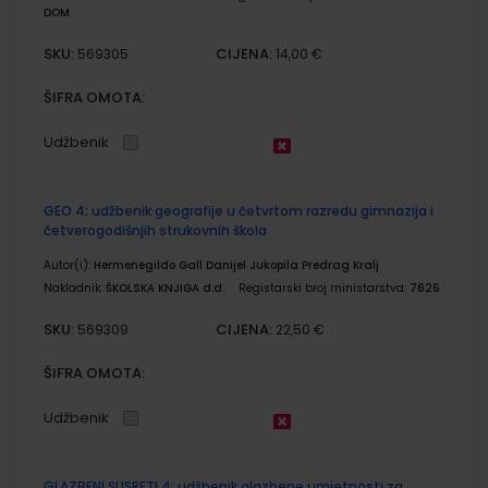
DOM
SKU:
CIJENA:
569305
14,00 €
ŠIFRA OMOTA:
Udžbenik
GEO 4; udžbenik geografije u četvrtom razredu gimnazija i
četverogodišnjih strukovnih škola
Autor(i):
Hermenegildo Gall Danijel Jukopila Predrag Kralj
Nakladnik:
ŠKOLSKA KNJIGA d.d.
Registarski broj ministarstva:
7626
SKU:
CIJENA:
569309
22,50 €
ŠIFRA OMOTA:
Udžbenik
GLAZBENI SUSRETI 4; udžbenik glazbene umjetnosti za