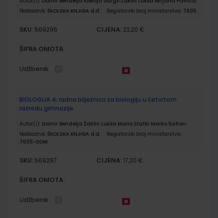
Autor(i):
Damir Bendelja Ksenija Durgo Žaklin Lukša Mirjana Pavlica
Nakladnik:
ŠKOLSKA KNJIGA d.d.
Registarski broj ministarstva:
7605
SKU:
CIJENA:
569296
22,20 €
ŠIFRA OMOTA:
Udžbenik
BIOLOGIJA 4; radna bilježnica za biologiju u četvrtom
razredu gimnazije
Autor(i):
Damir Bendelja Žaklin Lukša Mario Slatki Marko Šafran
Nakladnik:
ŠKOLSKA KNJIGA d.d.
Registarski broj ministarstva:
7605-DOM
SKU:
CIJENA:
569297
17,20 €
ŠIFRA OMOTA:
Udžbenik