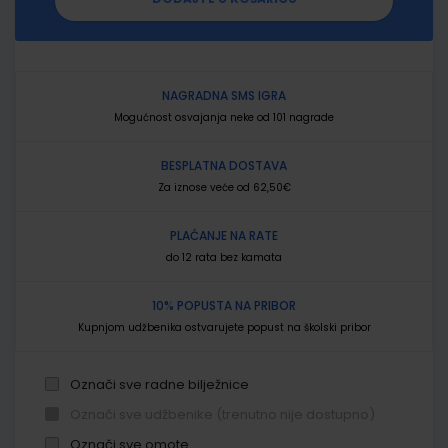
NAGRADNA SMS IGRA
Mogućnost osvajanja neke od 101 nagrade
BESPLATNA DOSTAVA
Za iznose veće od 62,50€
PLAĆANJE NA RATE
do 12 rata bez kamata
10% POPUSTA NA PRIBOR
Kupnjom udžbenika ostvarujete popust na školski pribor
Označi sve radne bilježnice
Označi sve udžbenike (trenutno nije dostupno)
Označi sve omote