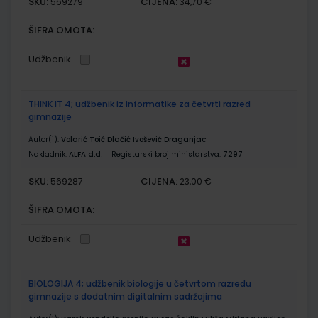
SKU:
CIJENA:
569279
34,70 €
ŠIFRA OMOTA:
Udžbenik
THINK IT 4; udžbenik iz informatike za četvrti razred
gimnazije
Autor(i):
Volarić Toić Dlačić Ivošević Draganjac
Nakladnik:
ALFA d.d.
Registarski broj ministarstva:
7297
SKU:
CIJENA:
569287
23,00 €
ŠIFRA OMOTA:
Udžbenik
BIOLOGIJA 4; udžbenik biologije u četvrtom razredu
gimnazije s dodatnim digitalnim sadržajima