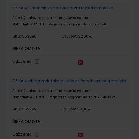
FIZIKA 4; udžbenik iz fizike za četvrti razred gimnazije
Autor(i):
Jakov Labor Jasmina Zelenko Paduan
Nakladnik:
ALFA d.d.
Registarski broj ministarstva:
7250
SKU:
CIJENA:
569298
22,00 €
ŠIFRA OMOTA:
Udžbenik
FIZIKA 4; zbirka zadataka iz fizike za četvrti razred gimnazije
Autor(i):
Jakov Labor Jasmina Zelenko Paduan
Nakladnik:
ALFA d.d.
Registarski broj ministarstva:
7250-DOM
SKU:
CIJENA:
569299
13,00 €
ŠIFRA OMOTA:
Udžbenik