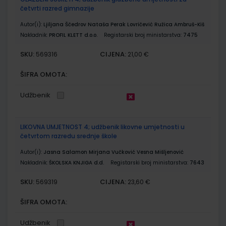
četvrti razred gimnazije
Autor(i):
Ljiljana Ščedrov Nataša Perak Lovričević Ružica Ambruš-Kiš
Nakladnik:
PROFIL KLETT d.o.o.
Registarski broj ministarstva:
7475
SKU:
CIJENA:
569316
21,00 €
ŠIFRA OMOTA:
Udžbenik
LIKOVNA UMJETNOST 4; udžbenik likovne umjetnosti u
četvrtom razredu srednje škole
Autor(i):
Jasna Salamon Mirjana Vučković Vesna Mišljenović
Nakladnik:
ŠKOLSKA KNJIGA d.d.
Registarski broj ministarstva:
7643
SKU:
CIJENA:
569319
23,60 €
ŠIFRA OMOTA:
Udžbenik