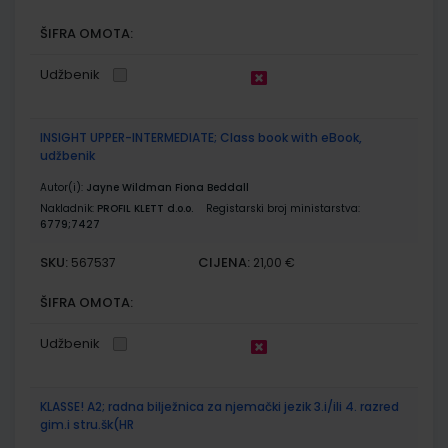
ŠIFRA OMOTA:
Udžbenik
INSIGHT UPPER-INTERMEDIATE; Class book with eBook,
udžbenik
Autor(i):
Jayne Wildman Fiona Beddall
Nakladnik:
PROFIL KLETT d.o.o.
Registarski broj ministarstva:
6779;7427
SKU:
CIJENA:
567537
21,00 €
ŠIFRA OMOTA:
Udžbenik
KLASSE! A2; radna bilježnica za njemački jezik 3.i/ili 4. razred
gim.i stru.šk(HR