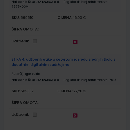
Nakladnik:
ŠKOLSKA KNJIGA d.d.
Registarski broj ministarstva:
7676-DOM
SKU:
CIJENA:
569510
16,00 €
ŠIFRA OMOTA:
Udžbenik
ETIKA 4; udžbenik etike u četvrtom razredu srednjih škola s
dodatnim digitalnim sadržajima
Autor(i):
Igor Lukić
Nakladnik:
ŠKOLSKA KNJIGA d.d.
Registarski broj ministarstva:
7613
SKU:
CIJENA:
569332
22,20 €
ŠIFRA OMOTA:
Udžbenik