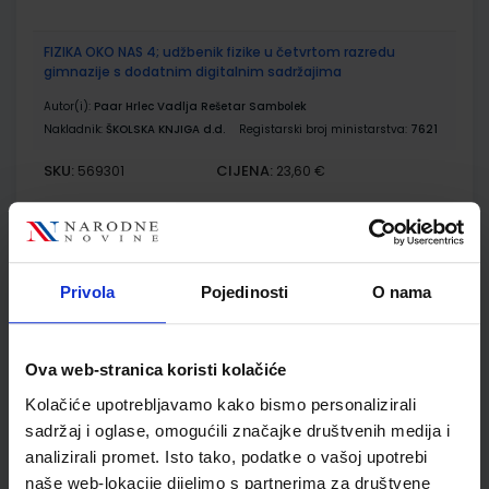
FIZIKA OKO NAS 4; udžbenik fizike u četvrtom razredu
gimnazije s dodatnim digitalnim sadržajima
Autor(i):
Paar Hrlec Vadlja Rešetar Sambolek
Nakladnik:
ŠKOLSKA KNJIGA d.d.
Registarski broj ministarstva:
7621
SKU:
CIJENA:
569301
23,60 €
ŠIFRA OMOTA:
Udžbenik
Privola
Pojedinosti
O nama
FIZIKA OKO NAS 4; zbirka zadataka za četvrti razred
gimnazije
Ova web-stranica koristi kolačiće
Autor(i):
Vladimir Paar Anica Hrlec Melita Sambolek Karmena
Vadlja Rešetar
Kolačiće upotrebljavamo kako bismo personalizirali
Nakladnik:
ŠKOLSKA KNJIGA d.d.
Registarski broj ministarstva:
7621-
sadržaj i oglase, omogućili značajke društvenih medija i
DOM
analizirali promet. Isto tako, podatke o vašoj upotrebi
SKU:
CIJENA:
569511
17,20 €
naše web-lokacije dijelimo s partnerima za društvene