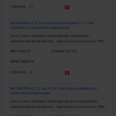
Udžbenik
MATEMATIKA 4; (3 ili 4 sata nastave tjedno), 1. I 2. dio,
udžbenik sa zadatcima za rješavanje
Autor(i):
Matić Jukić Matić Zelčić Šujansky Vukas Dijanić
Nakladnik:
ŠKOLSKA KNJIGA d.d.
Registarski broj ministarstva:
7651
SKU:
CIJENA:
569278
34,70 €
ŠIFRA OMOTA:
Udžbenik
MATEMATIKA 4; 1. I 2. dio, 5, 6 i 7 sati tjedno udžbenik sa
zadatcima za rješavanje
Autor(i):
Matić Jukić Matić Zelčić Šujansky Srnec Vukas Dijanić
Nakladnik:
ŠKOLSKA KNJIGA d.d.
Registarski broj ministarstva:
7652