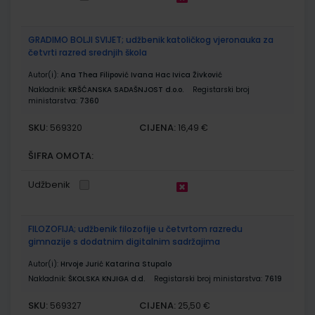
GRADIMO BOLJI SVIJET; udžbenik katoličkog vjeronauka za
četvrti razred srednjih škola
Autor(i):
Ana Thea Filipović Ivana Hac Ivica Živković
Nakladnik:
KRŠĆANSKA SADAŠNJOST d.o.o.
Registarski broj
ministarstva:
7360
SKU:
CIJENA:
569320
16,49 €
ŠIFRA OMOTA:
Udžbenik
FILOZOFIJA; udžbenik filozofije u četvrtom razredu
gimnazije s dodatnim digitalnim sadržajima
Autor(i):
Hrvoje Jurić Katarina Stupalo
Nakladnik:
ŠKOLSKA KNJIGA d.d.
Registarski broj ministarstva:
7619
SKU:
CIJENA:
569327
25,50 €