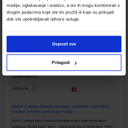
medije, oglašavanje i analizu, a oni ih mogu kombinirati s
ŠIFRA OMOTA:
drugim podacima koje ste im pružili ili koje su prikupili
dok ste upotrebljavali njihove usluge.
Udžbenik
KEMIJA 4; udžbenik kemije za četvrti razred gimnazije
Dopusti sve
Autor(i):
Habuš Barić Tominac Dragobratović Liber Kučak Bajić
Nakladnik:
PROFIL KLETT d.o.o.
Registarski broj ministarstva:
7481
Prilagodi
SKU:
CIJENA:
569304
22,50 €
ŠIFRA OMOTA:
Udžbenik
KEMIJA 4; zbirka riješenih primjera i zadataka iz kemije za
učenike četvrtih razreda gimnazije
Autor(i):
Habuš Barić Tominac Dragobratović Liber Kučak Bajić
Nakladnik:
PROFIL KLETT d.o.o.
Registarski broj ministarstva:
7481-