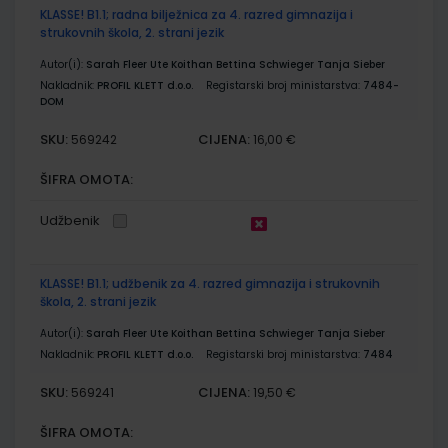
KLASSE! B1.1; radna bilježnica za 4. razred gimnazija i
strukovnih škola, 2. strani jezik
Autor(i):
Sarah Fleer Ute Koithan Bettina Schwieger Tanja Sieber
Nakladnik:
PROFIL KLETT d.o.o.
Registarski broj ministarstva:
7484-
DOM
SKU:
CIJENA:
569242
16,00 €
ŠIFRA OMOTA:
Udžbenik
KLASSE! B1.1; udžbenik za 4. razred gimnazija i strukovnih
škola, 2. strani jezik
Autor(i):
Sarah Fleer Ute Koithan Bettina Schwieger Tanja Sieber
Nakladnik:
PROFIL KLETT d.o.o.
Registarski broj ministarstva:
7484
SKU:
CIJENA:
569241
19,50 €
ŠIFRA OMOTA: