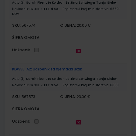
Autor(i):
Sarah Fleer Ute Koithan Bettina Schwieger Tanja Sieber
Nakladnik:
PROFIL KLETT d.o.o.
Registarski broj ministarstva:
6869-
DOM
SKU:
CIJENA:
567574
20,00 €
ŠIFRA OMOTA:
Udžbenik
KLASSE! A2; udžbenik za njemački jezik
Autor(i):
Sarah Fleer Ute Koithan Bettina Schwieger Tanja Sieber
Nakladnik:
PROFIL KLETT d.o.o.
Registarski broj ministarstva:
6869
SKU:
CIJENA:
567573
23,00 €
ŠIFRA OMOTA:
Udžbenik