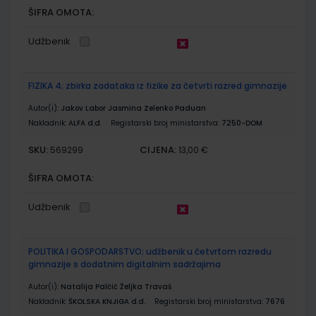
ŠIFRA OMOTA:
Udžbenik
FIZIKA 4; zbirka zadataka iz fizike za četvrti razred gimnazije
Autor(i):
Jakov Labor Jasmina Zelenko Paduan
Nakladnik:
ALFA d.d.
Registarski broj ministarstva:
7250-DOM
SKU:
CIJENA:
569299
13,00 €
ŠIFRA OMOTA:
Udžbenik
POLITIKA I GOSPODARSTVO; udžbenik u četvrtom razredu
gimnazije s dodatnim digitalnim sadržajima
Autor(i):
Natalija Palčić Željka Travaš
Nakladnik:
ŠKOLSKA KNJIGA d.d.
Registarski broj ministarstva:
7676