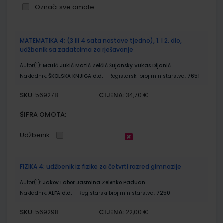
Označi sve omote
Grupirani
MATEMATIKA 4; (3 ili 4 sata nastave tjedno), 1. I 2. dio,
proizvodi
udžbenik sa zadatcima za rješavanje
Autor(i):
Matić Jukić Matić Zelčić Šujansky Vukas Dijanić
Nakladnik:
ŠKOLSKA KNJIGA d.d.
Registarski broj ministarstva:
7651
SKU:
CIJENA:
569278
34,70 €
ŠIFRA OMOTA:
Udžbenik
FIZIKA 4; udžbenik iz fizike za četvrti razred gimnazije
Autor(i):
Jakov Labor Jasmina Zelenko Paduan
Nakladnik:
ALFA d.d.
Registarski broj ministarstva:
7250
SKU:
CIJENA:
569298
22,00 €