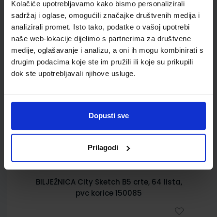
Kolačiće upotrebljavamo kako bismo personalizirali
sadržaj i oglase, omogućili značajke društvenih medija i
analizirali promet. Isto tako, podatke o vašoj upotrebi
Izdvajamo iz ponude
naše web-lokacije dijelimo s partnerima za društvene
medije, oglašavanje i analizu, a oni ih mogu kombinirati s
drugim podacima koje ste im pružili ili koje su prikupili
dok ste upotrebljavali njihove usluge.
Bilježnice
Pernice
Dopusti sve
Ruksaci
Torbe
Prilagodi
BILJEŽNICA City Sketch B5 crte, 64 lista,
pvc korice 150085