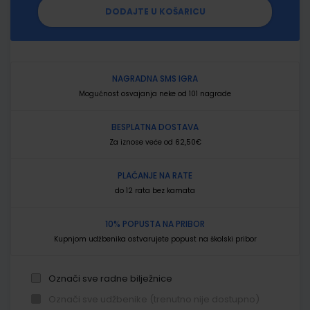
DODAJTE U KOŠARICU
NAGRADNA SMS IGRA
Mogućnost osvajanja neke od 101 nagrade
BESPLATNA DOSTAVA
Za iznose veće od 62,50€
PLAĆANJE NA RATE
do 12 rata bez kamata
10% POPUSTA NA PRIBOR
Kupnjom udžbenika ostvarujete popust na školski pribor
Označi sve radne bilježnice
Označi sve udžbenike (trenutno nije dostupno)