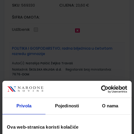
SKU:
CIJENA:
569330
23,60 €
ŠIFRA OMOTA:
Udžbenik
POLITIKA I GOSPODARSTVO; radna bilježnica u četvrtom
razredu gimnazije
Autor(i):
Natalija Palčić Željka Travaš
Nakladnik:
ŠKOLSKA KNJIGA d.d.
Registarski broj ministarstva:
7676-DOM
SKU:
CIJENA:
569510
16,00 €
ŠIFRA OMOTA:
Privola
Pojedinosti
O nama
Udžbenik
Ova web-stranica koristi kolačiće