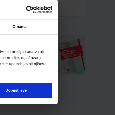
O nama
enih medija i analizirali
ene medije, oglašavanje i
k ste upotrebljavali njihove
Dopusti sve