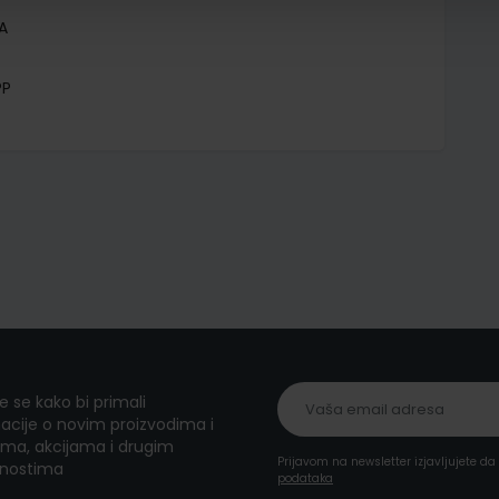
A
PP
te se kako bi primali
acije o novim proizvodima i
ma, akcijama i drugim
Prijavom na newsletter izjavljujete d
nostima
podataka