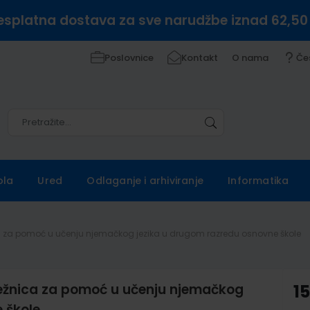
esplatna dostava za sve narudžbe iznad 62,50
Poslovnice
Kontakt
O nama
Če
Pretražite
Pretražite
ola
Ured
Odlaganje i arhiviranje
Informatika
ca za pomoć u učenju njemačkog jezika u drugom razredu osnovne škole
ježnica za pomoć u učenju njemačkog
1
 škole