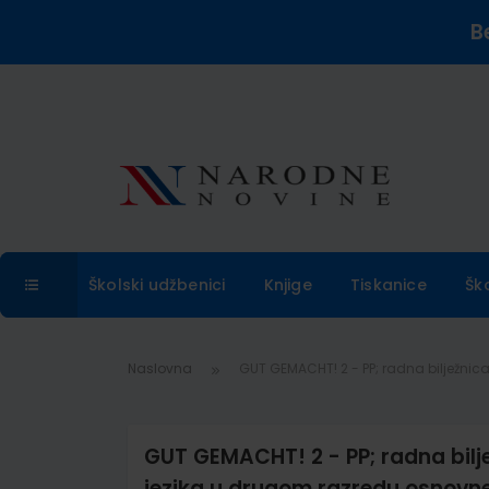
B
Školski udžbenici
Knjige
Tiskanice
Šk
Naslovna
GUT GEMACHT! 2 - PP; radna bilježni
GUT GEMACHT! 2 - PP; radna bil
jezika u drugom razredu osnovne