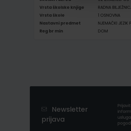
Vrsta školske knjige
RADNA BILJEŽNIC
Vrsta škole
1 OSNOVNA
Nastavni predmet
NJEMAČKI JEZIK 
Reg br min
DOM
Prijavi
Newsletter
inform
usluga
prijava
pogod