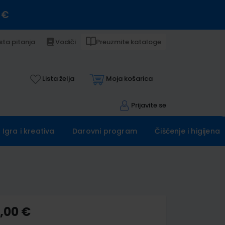
 €
sta pitanja
Vodiči
Preuzmite kataloge
Lista želja
Moja košarica
Prijavite se
Igra i kreativa
Darovni program
Čišćenje i higijena
5,00 €