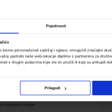
Pojedinosti
ačiće
omoć u učenju njemačkog jezika u drugom razredu
bismo personalizirali sadržaj i oglase, omogućili značajke društv
vašoj upotrebi naše web-lokacije dijelimo s partnerima za društv
rati s drugim podacima koje ste im pružili ili koje su prikupili do
Prilagodi
d.d.
ić Elizabeta Šnajder