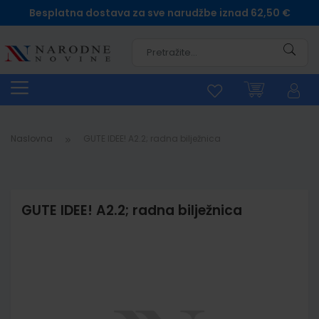
Besplatna dostava za sve narudžbe iznad 62,50 €
Pretra
Naslovna
GUTE IDEE! A2.2; radna bilježnica
GUTE IDEE! A2.2; radna bilježnica
Skip
to
the
end
of
the