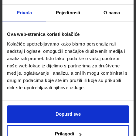
Školski razred
10 1.RAZRED SŠ
Vrsta školske knjige
RADNA BILJEŽNICA
Privola
Pojedinosti
O nama
Vrsta škole
3 STRUKOVNA
Nastavni predmet
NJEMAČKI JEZIK
Reg br min
8018-DOM
Ova web-stranica koristi kolačiće
Kolačiće upotrebljavamo kako bismo personalizirali
sadržaj i oglase, omogućili značajke društvenih medija i
analizirali promet. Isto tako, podatke o vašoj upotrebi
naše web-lokacije dijelimo s partnerima za društvene
medije, oglašavanje i analizu, a oni ih mogu kombinirati s
drugim podacima koje ste im pružili ili koje su prikupili
dok ste upotrebljavali njihove usluge.
Newsletter prijava
Dopusti sve
Prijavite se kako bi primali informacije o novim
proizvodima i uslugama, akcijama i drugim
Prilagodi