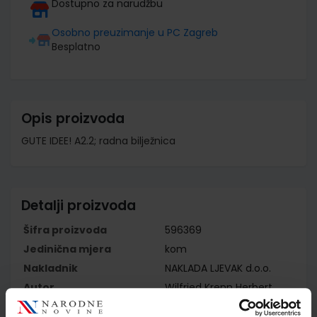
Dostupno za narudžbu
Osobno preuzimanje u PC Zagreb
Besplatno
Opis proizvoda
GUTE IDEE! A2.2; radna bilježnica
Detalji proizvoda
Šifra proizvoda
596369
Jedinična mjera
kom
Nakladnik
NAKLADA LJEVAK d.o.o.
Autor
Wilfried Krenn Herbert
Puchta