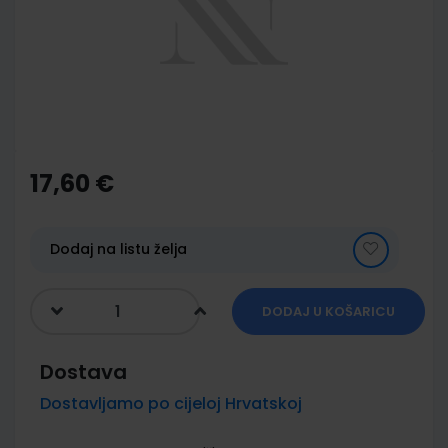
images
gallery
Skip
to
the
17,60 €
beginning
of
the
images
Dodaj na listu želja
gallery
DODAJ U KOŠARICU
Dostava
Dostavljamo po cijeloj Hrvatskoj