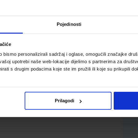
Pojedinosti
ačiće
bismo personalizirali sadržaj i oglase, omogućili značajke društv
vašoj upotrebi naše web-lokacije dijelimo s partnerima za društv
rati s drugim podacima koje ste im pružili ili koje su prikupili do
Prilagodi
d.o.o.
Herbert Puchta