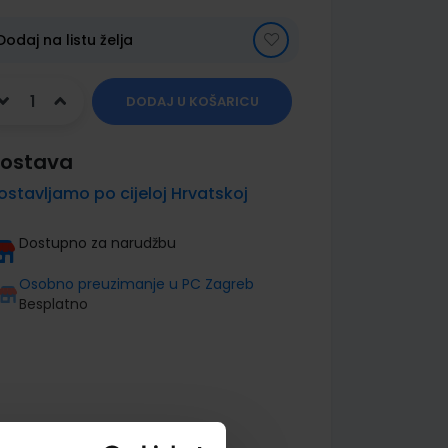
Dodaj na listu želja
DODAJ U KOŠARICU
ostava
ostavljamo po cijeloj Hrvatskoj
Dostupno za narudžbu
Osobno preuzimanje u PC Zagreb
Besplatno