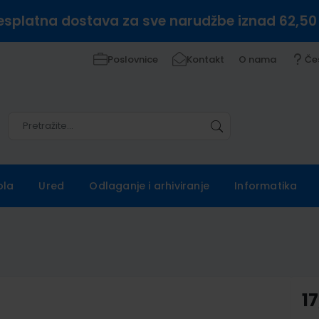
esplatna dostava za sve narudžbe iznad 62,50
Poslovnice
Kontakt
O nama
Če
Pretražite
Pretražite
ola
Ured
Odlaganje i arhiviranje
Informatika
17