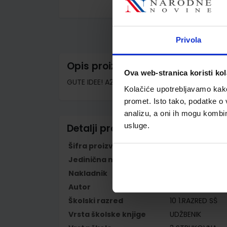
Skip
to
the
beginning
Privola
of
the
images
Opis proizvoda
gallery
Ova web-stranica koristi kol
GUTE IDEE! A2.2; udžbenik
Kolačiće upotrebljavamo kako 
promet. Isto tako, podatke o 
analizu, a oni ih mogu kombini
usluge.
Detalji proizvoda
Šifra proizvoda
596368
Jedinična mjera
kom
Nakladnik
NAKLADA LJEVAK 
Autor
Wilfried Krenn 
Školski razred
10 1.RAZRED SŠ
Vrsta školske knjige
UDŽBENIK