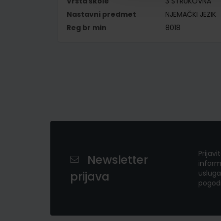
Vrsta škole
3 STRUKOVNA
Nastavni predmet
NJEMAČKI JEZIK
Reg br min
8018
Prijavi
Newsletter
inform
usluga
prijava
pogod