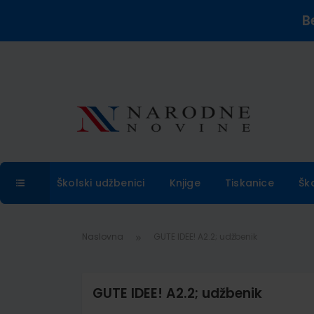
B
Školski udžbenici
Knjige
Tiskanice
Šk
Naslovna
GUTE IDEE! A2.2; udžbenik
GUTE IDEE! A2.2; udžbenik