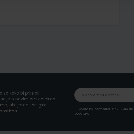
te se kako bi primali
acije o novim proizvodima i
ma, akcijama i drugim
Prijavom na newsletter izjavljujete d
nostima
podataka