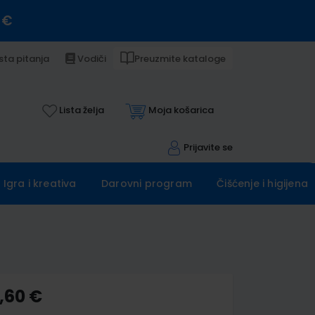
 €
sta pitanja
Vodiči
Preuzmite kataloge
Lista želja
Moja košarica
Prijavite se
Igra i kreativa
Darovni program
Čišćenje i higijena
,60 €