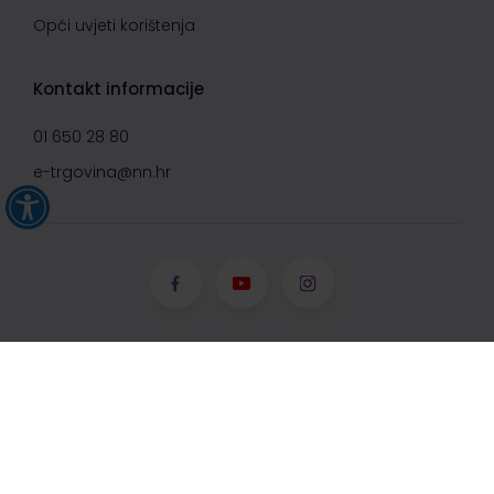
Opći uvjeti korištenja
Kontakt informacije
01 650 28 80
e-trgovina@nn.hr
© Narodne novine d.d. 2008-