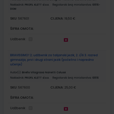
Nakladnik:
PROFIL KLETT d.o.o.
Registarski broj ministarstva:
6816-
DOM
SKU:
CIJENA:
567601
19,50 €
ŠIFRA OMOTA:
Udžbenik
BRAVISSIMO! 2; udžbenik za talijanski jezik, 2. i/ili 3. razred
gimnazija, prvi i drugi strani jezik (početno i napredno
učenje)
Autor(i):
Birello Vilagrasa Nanetti Colussi
Nakladnik:
PROFIL KLETT d.o.o.
Registarski broj ministarstva:
6816
SKU:
CIJENA:
567600
25,00 €
ŠIFRA OMOTA:
Udžbenik