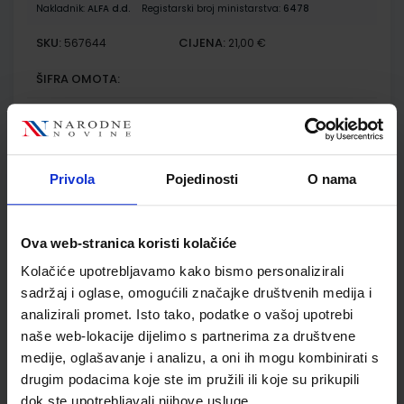
Nakladnik:
ALFA d.d.
Registarski broj ministarstva:
6478
SKU:
CIJENA:
567644
21,00 €
ŠIFRA OMOTA:
Udžbenik
BIOLOGIJA 2; radna bilježnica iz biologije za drugi razred
Privola
Pojedinosti
O nama
gimnazije
Autor(i):
Sunčica Remenar Mirela Sertić Perić Fran Rebrina
Nakladnik:
ALFA d.d.
Registarski broj ministarstva:
6478-DOM
Ova web-stranica koristi kolačiće
SKU:
CIJENA:
567645
13,00 €
Kolačiće upotrebljavamo kako bismo personalizirali
sadržaj i oglase, omogućili značajke društvenih medija i
ŠIFRA OMOTA:
analizirali promet. Isto tako, podatke o vašoj upotrebi
naše web-lokacije dijelimo s partnerima za društvene
Udžbenik
medije, oglašavanje i analizu, a oni ih mogu kombinirati s
drugim podacima koje ste im pružili ili koje su prikupili
FIZIKA OKO NAS 2; udžbenik fizike s dodatnim digitalnim
dok ste upotrebljavali njihove usluge.