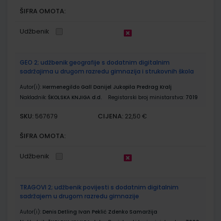
ŠIFRA OMOTA:
Udžbenik
GEO 2; udžbenik geografije s dodatnim digitalnim
sadržajima u drugom razredu gimnazija i strukovnih škola
Autor(i):
Hermenegildo Gall Danijel Jukopila Predrag Kralj
Nakladnik:
ŠKOLSKA KNJIGA d.d.
Registarski broj ministarstva:
7019
SKU:
CIJENA:
567679
22,50 €
ŠIFRA OMOTA:
Udžbenik
TRAGOVI 2; udžbenik povijesti s dodatnim digitalnim
sadržajem u drugom razredu gimnazije
Autor(i):
Denis Detling Ivan Peklić Zdenko Samaržija