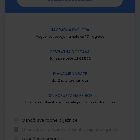
NAGRADNA SMS IGRA
Mogućnost osvajanja neke od 101 nagrade
BESPLATNA DOSTAVA
Za iznose veće od 62,50€
PLAĆANJE NA RATE
do 12 rata bez kamata
10% POPUSTA NA PRIBOR
Kupnjom udžbenika ostvarujete popust na školski pribor
Označi sve radne bilježnice
Označi sve udžbenike (trenutno nije dostupno)
Označi sve omote