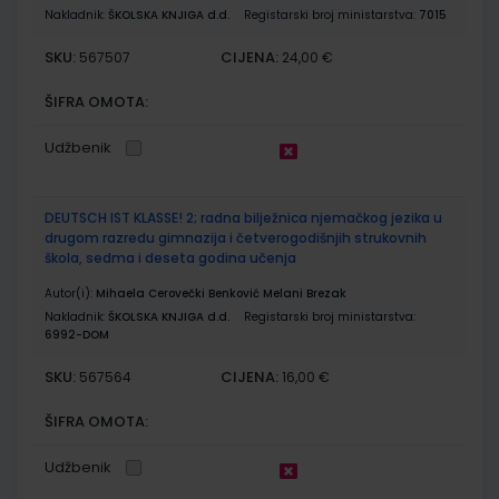
Nakladnik:
ŠKOLSKA KNJIGA d.d.
Registarski broj ministarstva:
7015
SKU:
CIJENA:
567507
24,00 €
ŠIFRA OMOTA:
Udžbenik
DEUTSCH IST KLASSE! 2; radna bilježnica njemačkog jezika u
drugom razredu gimnazija i četverogodišnjih strukovnih
škola, sedma i deseta godina učenja
Autor(i):
Mihaela Cerovečki Benković Melani Brezak
Nakladnik:
ŠKOLSKA KNJIGA d.d.
Registarski broj ministarstva:
6992-DOM
SKU:
CIJENA:
567564
16,00 €
ŠIFRA OMOTA:
Udžbenik