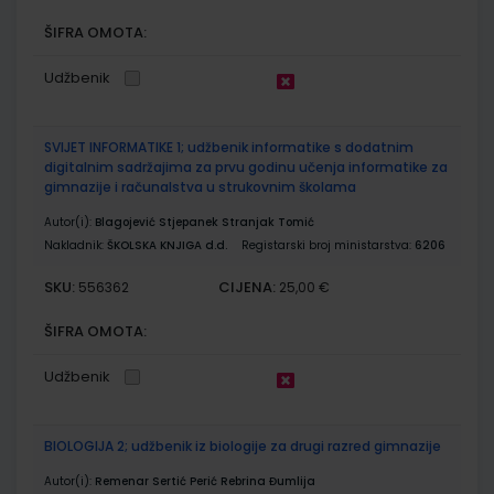
ŠIFRA OMOTA:
Udžbenik
SVIJET INFORMATIKE 1; udžbenik informatike s dodatnim
digitalnim sadržajima za prvu godinu učenja informatike za
gimnazije i računalstva u strukovnim školama
Autor(i):
Blagojević Stjepanek Stranjak Tomić
Nakladnik:
ŠKOLSKA KNJIGA d.d.
Registarski broj ministarstva:
6206
SKU:
CIJENA:
556362
25,00 €
ŠIFRA OMOTA:
Udžbenik
BIOLOGIJA 2; udžbenik iz biologije za drugi razred gimnazije
Autor(i):
Remenar Sertić Perić Rebrina Đumlija