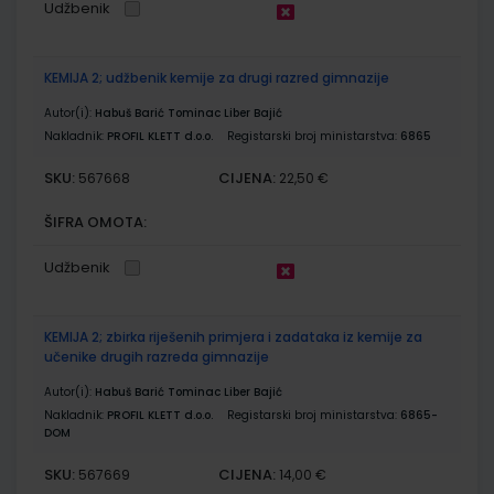
Udžbenik
KEMIJA 2; udžbenik kemije za drugi razred gimnazije
Autor(i):
Habuš Barić Tominac Liber Bajić
Nakladnik:
PROFIL KLETT d.o.o.
Registarski broj ministarstva:
6865
SKU:
CIJENA:
567668
22,50 €
ŠIFRA OMOTA:
Udžbenik
KEMIJA 2; zbirka riješenih primjera i zadataka iz kemije za
učenike drugih razreda gimnazije
Autor(i):
Habuš Barić Tominac Liber Bajić
Nakladnik:
PROFIL KLETT d.o.o.
Registarski broj ministarstva:
6865-
DOM
SKU:
CIJENA:
567669
14,00 €