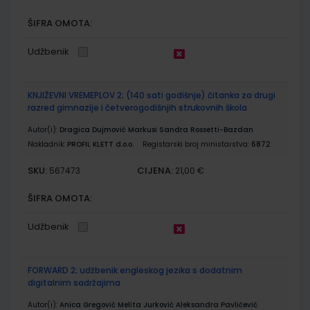
ŠIFRA OMOTA:
Udžbenik
KNJIŽEVNI VREMEPLOV 2; (140 sati godišnje) čitanka za drugi
razred gimnazije i četverogodišnjih strukovnih škola
Autor(i):
Dragica Dujmović Markusi Sandra Rossetti-Bazdan
Nakladnik:
PROFIL KLETT d.o.o.
Registarski broj ministarstva:
6872
SKU:
CIJENA:
567473
21,00 €
ŠIFRA OMOTA:
Udžbenik
FORWARD 2; udžbenik engleskog jezika s dodatnim
digitalnim sadržajima
Autor(i):
Anica Gregović Melita Jurković Aleksandra Pavličević