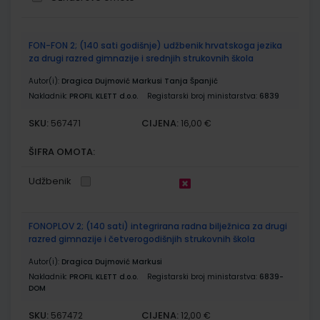
Grupirani
FON-FON 2; (140 sati godišnje) udžbenik hrvatskoga jezika
proizvodi
za drugi razred gimnazije i srednjih strukovnih škola
Autor(i):
Dragica Dujmović Markusi Tanja Španjić
Nakladnik:
PROFIL KLETT d.o.o.
Registarski broj ministarstva:
6839
SKU:
CIJENA:
567471
16,00 €
ŠIFRA OMOTA:
Udžbenik
FONOPLOV 2; (140 sati) integrirana radna bilježnica za drugi
razred gimnazije i četverogodišnjih strukovnih škola
Autor(i):
Dragica Dujmović Markusi
Nakladnik:
PROFIL KLETT d.o.o.
Registarski broj ministarstva:
6839-
DOM
SKU:
CIJENA:
567472
12,00 €