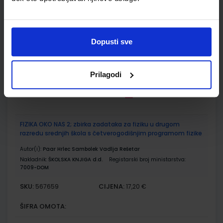
sadržajima u drugom razredu gimnazije
Autor(i):
Paar Hrlec Sambolek Vadlja Rešetar
Nakladnik:
ŠKOLSKA KNJIGA d.d.
Registarski broj ministarstva:
7009
Dopusti sve
SKU:
CIJENA:
567658
23,60 €
ŠIFRA OMOTA:
Prilagodi
Udžbenik
FIZIKA OKO NAS 2; zbirka zadataka za fiziku u drugom
razredu srednjih škola s četverogodišnjim programom fizike
Autor(i):
Paar Hrlec Sambolek Vadlja Rešetar
Nakladnik:
ŠKOLSKA KNJIGA d.d.
Registarski broj ministarstva:
7009-DOM
SKU:
CIJENA:
567659
17,20 €
ŠIFRA OMOTA: