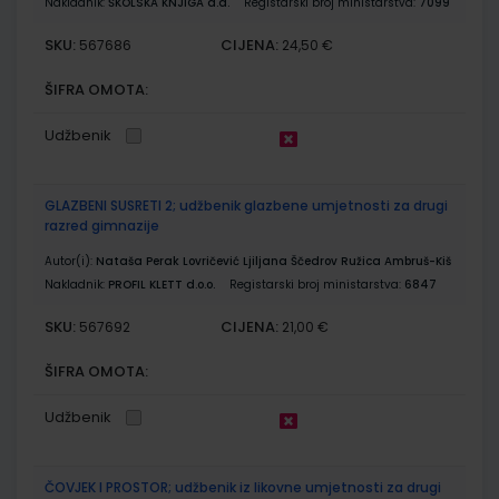
Nakladnik:
ŠKOLSKA KNJIGA d.d.
Registarski broj ministarstva:
7099
SKU:
CIJENA:
567686
24,50 €
ŠIFRA OMOTA:
Udžbenik
GLAZBENI SUSRETI 2; udžbenik glazbene umjetnosti za drugi
razred gimnazije
Autor(i):
Nataša Perak Lovričević Ljiljana Ščedrov Ružica Ambruš-Kiš
Nakladnik:
PROFIL KLETT d.o.o.
Registarski broj ministarstva:
6847
SKU:
CIJENA:
567692
21,00 €
ŠIFRA OMOTA:
Udžbenik
ČOVJEK I PROSTOR; udžbenik iz likovne umjetnosti za drugi