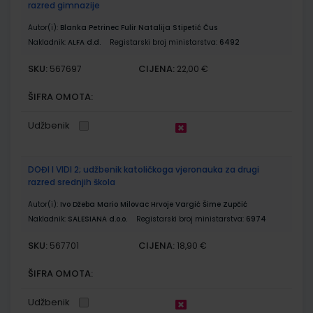
razred gimnazije
Autor(i):
Blanka Petrinec Fulir Natalija Stipetić Čus
Nakladnik:
ALFA d.d.
Registarski broj ministarstva:
6492
SKU:
CIJENA:
567697
22,00 €
ŠIFRA OMOTA:
Udžbenik
DOĐI I VIDI 2; udžbenik katoličkoga vjeronauka za drugi
razred srednjih škola
Autor(i):
Ivo Džeba Mario Milovac Hrvoje Vargić Šime Zupčić
Nakladnik:
SALESIANA d.o.o.
Registarski broj ministarstva:
6974
SKU:
CIJENA:
567701
18,90 €
ŠIFRA OMOTA:
Udžbenik