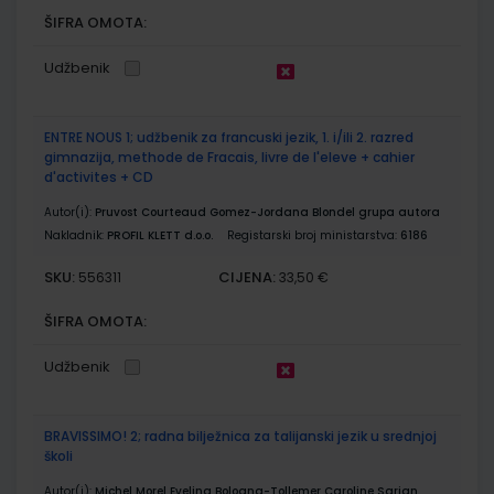
ŠIFRA OMOTA:
Udžbenik
ENTRE NOUS 1; udžbenik za francuski jezik, 1. i/ili 2. razred
gimnazija, methode de Fracais, livre de l'eleve + cahier
d'activites + CD
Autor(i):
Pruvost Courteaud Gomez-Jordana Blondel grupa autora
Nakladnik:
PROFIL KLETT d.o.o.
Registarski broj ministarstva:
6186
SKU:
CIJENA:
556311
33,50 €
ŠIFRA OMOTA:
Udžbenik
BRAVISSIMO! 2; radna bilježnica za talijanski jezik u srednjoj
školi
Autor(i):
Michel Morel Evelina Bologna-Tollemer Caroline Sarian