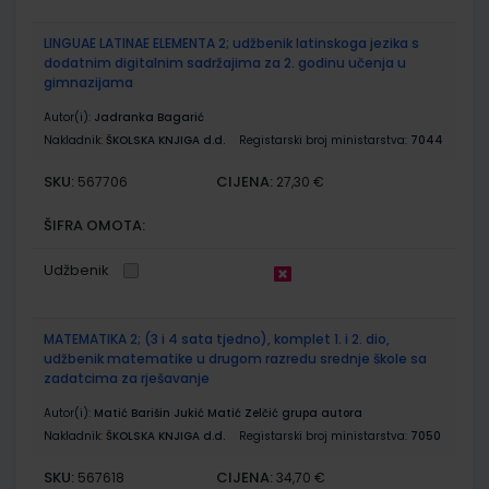
LINGUAE LATINAE ELEMENTA 2; udžbenik latinskoga jezika s
dodatnim digitalnim sadržajima za 2. godinu učenja u
gimnazijama
Autor(i):
Jadranka Bagarić
Nakladnik:
ŠKOLSKA KNJIGA d.d.
Registarski broj ministarstva:
7044
SKU:
CIJENA:
567706
27,30 €
ŠIFRA OMOTA:
Udžbenik
MATEMATIKA 2; (3 i 4 sata tjedno), komplet 1. i 2. dio,
udžbenik matematike u drugom razredu srednje škole sa
zadatcima za rješavanje
Autor(i):
Matić Barišin Jukić Matić Zelčić grupa autora
Nakladnik:
ŠKOLSKA KNJIGA d.d.
Registarski broj ministarstva:
7050
SKU:
CIJENA:
567618
34,70 €