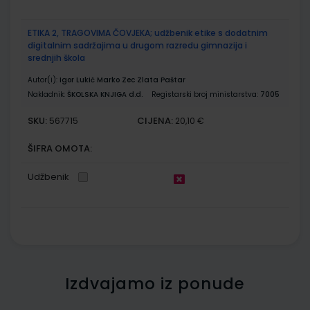
ETIKA 2, TRAGOVIMA ČOVJEKA; udžbenik etike s dodatnim
digitalnim sadržajima u drugom razredu gimnazija i
srednjih škola
Autor(i):
Igor Lukić Marko Zec Zlata Paštar
Nakladnik:
ŠKOLSKA KNJIGA d.d.
Registarski broj ministarstva:
7005
SKU:
CIJENA:
567715
20,10 €
ŠIFRA OMOTA:
Udžbenik
Izdvajamo iz ponude