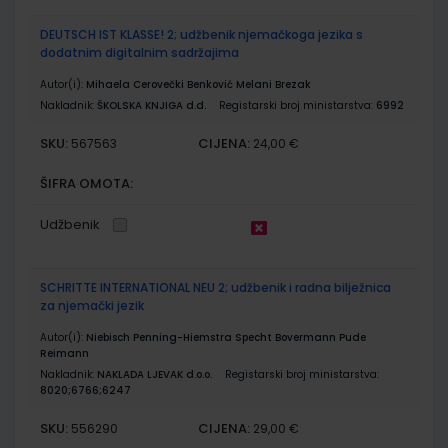
DEUTSCH IST KLASSE! 2; udžbenik njemačkoga jezika s
dodatnim digitalnim sadržajima
Autor(i):
Mihaela Cerovečki Benković Melani Brezak
Nakladnik:
ŠKOLSKA KNJIGA d.d.
Registarski broj ministarstva:
6992
SKU:
CIJENA:
567563
24,00 €
ŠIFRA OMOTA:
Udžbenik
SCHRITTE INTERNATIONAL NEU 2; udžbenik i radna bilježnica
za njemački jezik
Autor(i):
Niebisch Penning-Hiemstra Specht Bovermann Pude
Reimann
Nakladnik:
NAKLADA LJEVAK d.o.o.
Registarski broj ministarstva:
8020;6766;6247
SKU:
CIJENA:
556290
29,00 €