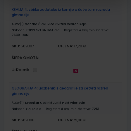
KEMIJA 4; zbirka zadataka iz kemije u četvrtom razredu
gimnazije
Autor(i):
Sandra Čičić Ivica Cvrtila Vedran Kojić
Nakladnik:
ŠKOLSKA KNJIGA d.d.
Registarski broj ministarstva:
7639-DOM
SKU:
CIJENA:
569307
17,20 €
ŠIFRA OMOTA:
Udžbenik
GEOGRAFIJA 4; udžbenik iz geografije za četvrti razred
gimnazije
Autor(i):
Drvenkar Godinić Jukić Pleić Vrbatović
Nakladnik:
ALFA d.d.
Registarski broj ministarstva:
7251
SKU:
CIJENA:
569308
21,00 €