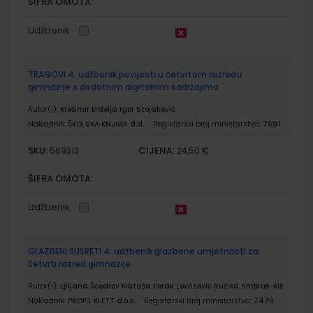
ŠIFRA OMOTA:
Udžbenik
TRAGOVI 4; udžbenik povijesti u četvrtom razredu
gimnazije s dodatnim digitalnim sadržajima
Autor(i):
Krešimir Erdelja Igor Stojaković
Nakladnik:
ŠKOLSKA KNJIGA d.d.
Registarski broj ministarstva:
7691
SKU:
CIJENA:
569313
24,50 €
ŠIFRA OMOTA:
Udžbenik
GLAZBENI SUSRETI 4; udžbenik glazbene umjetnosti za
četvrti razred gimnazije
Autor(i):
Ljiljana Ščedrov Nataša Perak Lovričević Ružica Ambruš-Kiš
Nakladnik:
PROFIL KLETT d.o.o.
Registarski broj ministarstva:
7475