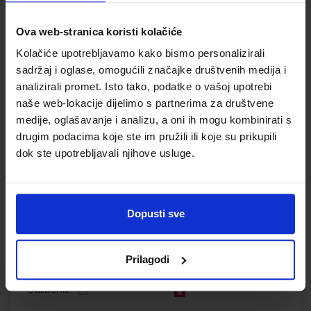
Vadlja Rešetar
Nakladnik:
ŠKOLSKA KNJIGA d.d.
Registarski broj ministarstva:
7621-
Ova web-stranica koristi kolačiće
DOM
Kolačiće upotrebljavamo kako bismo personalizirali
SKU:
CIJENA:
569511
17,20 €
sadržaj i oglase, omogućili značajke društvenih medija i
ŠIFRA OMOTA:
analizirali promet. Isto tako, podatke o vašoj upotrebi
naše web-lokacije dijelimo s partnerima za društvene
Udžbenik
medije, oglašavanje i analizu, a oni ih mogu kombinirati s
drugim podacima koje ste im pružili ili koje su prikupili
dok ste upotrebljavali njihove usluge.
KEMIJA 4; udžbenik kemije u četvrtom razredu gimnazije s
dodatnim digitalnim sadržajima
Autor(i):
Begović Luetić Novosel Petrović Peroković Rupčić Petelinc
Nakladnik:
ŠKOLSKA KNJIGA d.d.
Registarski broj ministarstva:
7639
Dopusti sve
SKU:
CIJENA:
569306
23,10 €
Prilagodi
ŠIFRA OMOTA:
Udžbenik