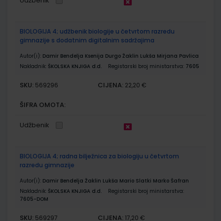
Udžbenik
BIOLOGIJA 4; udžbenik biologije u četvrtom razredu
gimnazije s dodatnim digitalnim sadržajima
Autor(i):
Damir Bendelja Ksenija Durgo Žaklin Lukša Mirjana Pavlica
Nakladnik:
ŠKOLSKA KNJIGA d.d.
Registarski broj ministarstva:
7605
SKU:
CIJENA:
569296
22,20 €
ŠIFRA OMOTA:
Udžbenik
BIOLOGIJA 4; radna bilježnica za biologiju u četvrtom
razredu gimnazije
Autor(i):
Damir Bendelja Žaklin Lukša Mario Slatki Marko Šafran
Nakladnik:
ŠKOLSKA KNJIGA d.d.
Registarski broj ministarstva:
7605-DOM
SKU:
CIJENA:
569297
17,20 €