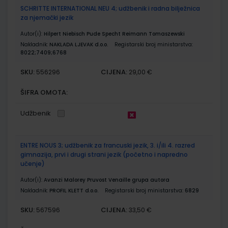
SCHRITTE INTERNATIONAL NEU 4; udžbenik i radna bilježnica
za njemački jezik
Autor(i):
Hilpert Niebisch Pude Specht Reimann Tomaszewski
Nakladnik:
NAKLADA LJEVAK d.o.o.
Registarski broj ministarstva:
8022;7409;6768
SKU:
CIJENA:
556296
29,00 €
ŠIFRA OMOTA:
Udžbenik
ENTRE NOUS 3; udžbenik za francuski jezik, 3. i/ili 4. razred
gimnazija, prvi i drugi strani jezik (početno i napredno
učenje)
Autor(i):
Avanzi Malorey Pruvost Venaille grupa autora
Nakladnik:
PROFIL KLETT d.o.o.
Registarski broj ministarstva:
6829
SKU:
CIJENA:
567596
33,50 €