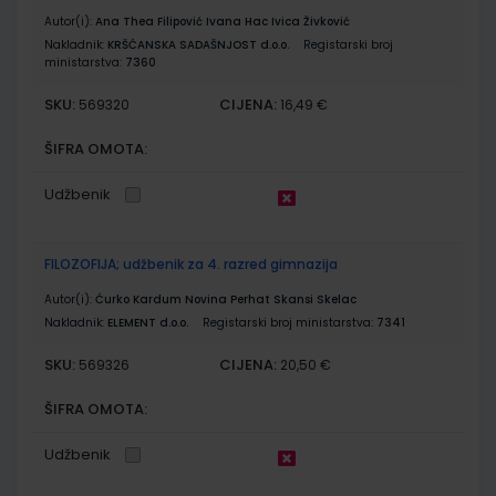
Autor(i):
Ana Thea Filipović Ivana Hac Ivica Živković
Nakladnik:
KRŠĆANSKA SADAŠNJOST d.o.o.
Registarski broj
ministarstva:
7360
SKU:
CIJENA:
569320
16,49 €
ŠIFRA OMOTA:
Udžbenik
FILOZOFIJA; udžbenik za 4. razred gimnazija
Autor(i):
Ćurko Kardum Novina Perhat Skansi Skelac
Nakladnik:
ELEMENT d.o.o.
Registarski broj ministarstva:
7341
SKU:
CIJENA:
569326
20,50 €
ŠIFRA OMOTA:
Udžbenik