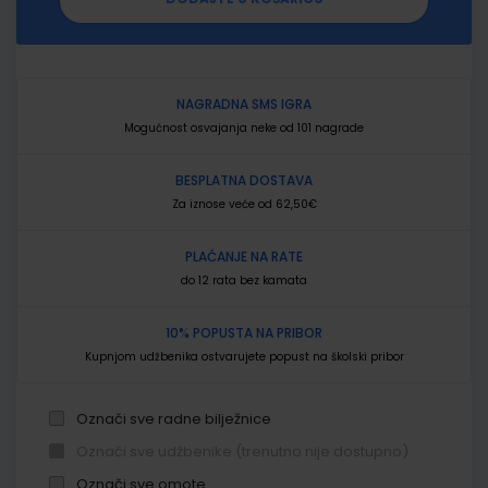
NAGRADNA SMS IGRA
Mogućnost osvajanja neke od 101 nagrade
BESPLATNA DOSTAVA
Za iznose veće od 62,50€
PLAĆANJE NA RATE
do 12 rata bez kamata
10% POPUSTA NA PRIBOR
Kupnjom udžbenika ostvarujete popust na školski pribor
Označi sve radne bilježnice
Označi sve udžbenike (trenutno nije dostupno)
Označi sve omote