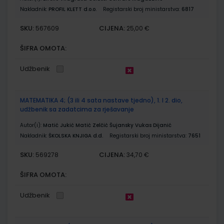
Nakladnik:
PROFIL KLETT d.o.o.
Registarski broj ministarstva:
6817
SKU:
CIJENA:
567609
25,00 €
ŠIFRA OMOTA:
Udžbenik
MATEMATIKA 4; (3 ili 4 sata nastave tjedno), 1. I 2. dio,
udžbenik sa zadatcima za rješavanje
Autor(i):
Matić Jukić Matić Zelčić Šujansky Vukas Dijanić
Nakladnik:
ŠKOLSKA KNJIGA d.d.
Registarski broj ministarstva:
7651
SKU:
CIJENA:
569278
34,70 €
ŠIFRA OMOTA:
Udžbenik