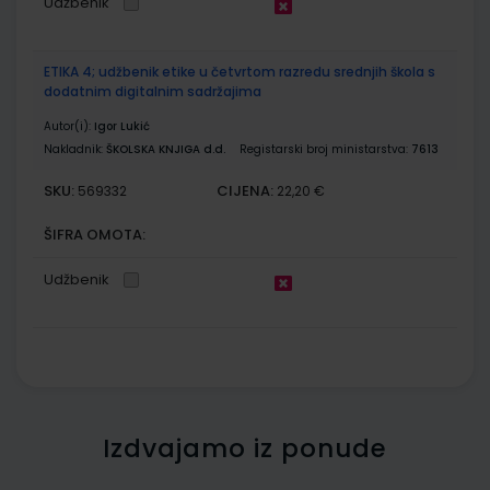
Udžbenik
ETIKA 4; udžbenik etike u četvrtom razredu srednjih škola s
dodatnim digitalnim sadržajima
Autor(i):
Igor Lukić
Nakladnik:
ŠKOLSKA KNJIGA d.d.
Registarski broj ministarstva:
7613
SKU:
CIJENA:
569332
22,20 €
ŠIFRA OMOTA:
Udžbenik
Izdvajamo iz ponude