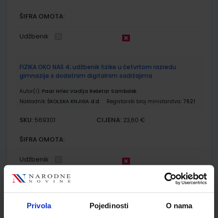
ŠIFRA OMOTA:
Udžbenik
FIZIKA OKO NAS 4; udžbenik fizike u četvrtom razredu
gimnazije s dodatnim digitalnim sadržajima
Autor(i):
Paar Hrlec Vadlja Rešetar Sambolek
Nakladnik:
ŠKOLSKA KNJIGA d.d.
Registarski broj ministarstva:
7621
SKU:
CIJENA:
569301
23,60 €
ŠIFRA OMOTA:
Udžbenik
FIZIKA OKO NAS 4; zbirka zadataka za četvrti razred
gimnazije
Privola
Pojedinosti
O nama
Autor(i):
Vladimir Paar Anica Hrlec Melita Sambolek Karmena