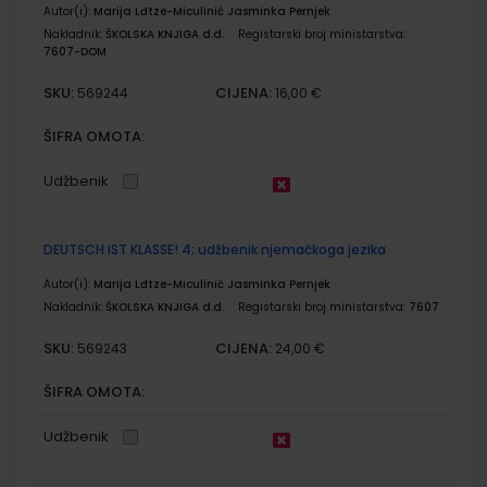
Autor(i):
Marija Lđtze-Miculinić Jasminka Pernjek
Nakladnik:
ŠKOLSKA KNJIGA d.d.
Registarski broj ministarstva:
7607-DOM
SKU:
CIJENA:
569244
16,00 €
ŠIFRA OMOTA:
Udžbenik
DEUTSCH IST KLASSE! 4; udžbenik njemačkoga jezika
Autor(i):
Marija Lđtze-Miculinić Jasminka Pernjek
Nakladnik:
ŠKOLSKA KNJIGA d.d.
Registarski broj ministarstva:
7607
SKU:
CIJENA:
569243
24,00 €
ŠIFRA OMOTA:
Udžbenik