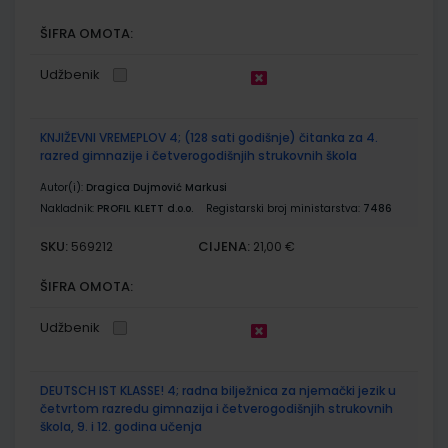
ŠIFRA OMOTA:
Udžbenik
KNJIŽEVNI VREMEPLOV 4; (128 sati godišnje) čitanka za 4.
razred gimnazije i četverogodišnjih strukovnih škola
Autor(i):
Dragica Dujmović Markusi
Nakladnik:
PROFIL KLETT d.o.o.
Registarski broj ministarstva:
7486
SKU:
CIJENA:
569212
21,00 €
ŠIFRA OMOTA:
Udžbenik
DEUTSCH IST KLASSE! 4; radna bilježnica za njemački jezik u
četvrtom razredu gimnazija i četverogodišnjih strukovnih
škola, 9. i 12. godina učenja