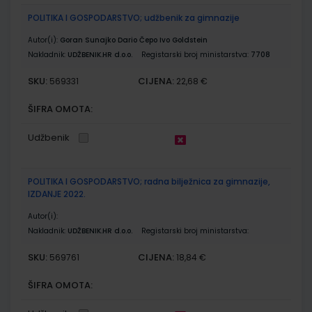
POLITIKA I GOSPODARSTVO; udžbenik za gimnazije
Autor(i):
Goran Sunajko Dario Čepo Ivo Goldstein
Nakladnik:
UDŽBENIK.HR d.o.o.
Registarski broj ministarstva:
7708
SKU:
CIJENA:
569331
22,68 €
ŠIFRA OMOTA:
Udžbenik
POLITIKA I GOSPODARSTVO; radna bilježnica za gimnazije,
IZDANJE 2022.
Autor(i):
Nakladnik:
UDŽBENIK.HR d.o.o.
Registarski broj ministarstva:
SKU:
CIJENA:
569761
18,84 €
ŠIFRA OMOTA: