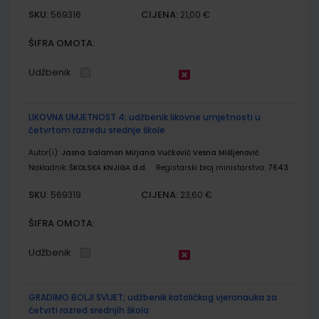
SKU:
CIJENA:
569316
21,00 €
ŠIFRA OMOTA:
Udžbenik
LIKOVNA UMJETNOST 4; udžbenik likovne umjetnosti u
četvrtom razredu srednje škole
Autor(i):
Jasna Salamon Mirjana Vučković Vesna Mišljenović
Nakladnik:
ŠKOLSKA KNJIGA d.d.
Registarski broj ministarstva:
7643
SKU:
CIJENA:
569319
23,60 €
ŠIFRA OMOTA:
Udžbenik
GRADIMO BOLJI SVIJET; udžbenik katoličkog vjeronauka za
četvrti razred srednjih škola