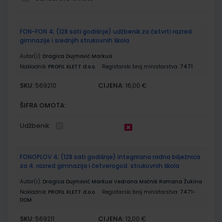
Grupirani
FON-FON 4; (128 sati godišnje) udžbenik za četvrti razred
proizvodi
gimnazije i srednjih strukovnih škola
Autor(i):
Dragica Dujmović Markusi
Nakladnik:
PROFIL KLETT d.o.o.
Registarski broj ministarstva:
7471
SKU:
CIJENA:
569210
16,00 €
ŠIFRA OMOTA:
Udžbenik
FONOPLOV 4; (128 sati godišnje) integrirana radna bilježnica
za 4. razred gimnazija i četverogod. strukovnih škola
Autor(i):
Dragica Dujmović Markusi Vedrana Močnik Romana Žukina
Nakladnik:
PROFIL KLETT d.o.o.
Registarski broj ministarstva:
7471-
DOM
SKU:
CIJENA:
569211
12,00 €