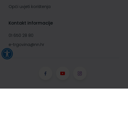
Opći uvjeti korištenja
Kontakt informacije
01 650 28 80
e-trgovina@nn.hr
© Narodne novine d.d. 2008-