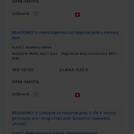
ŠIFRA OMOTA:
Udžbenik
BRAVISSIMO! 3; radna bilježnica za talijanski jezik u srednjoj
školi
Autor(i):
Nicoletta Nanni
Nakladnik:
PROFIL KLETT d.o.o.
Registarski broj ministarstva:
6817-
DOM
SKU:
CIJENA:
567610
19,50 €
ŠIFRA OMOTA:
Udžbenik
BRAVISSIMO! 3; udžbenik za talijanski jezik, 3. i/ili 4. razred
gimnazija, prvi i drugi strani jezik (početno i napredno
učenje)
Autor(i):
Birello Vilagrasa Colussi Coltraro Magazzino