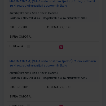
MATEMATIKA 4; (3 ili 4 sata nastave tjedno), 1. dio, udžbenik
za 4. razred gimnazija i strukovnih škola
Autor(i):
Branimir Dakić Neven Elezović
Nakladnik:
ELEMENT d.o.o.
Registarski broj ministarstva:
7346
SKU:
CIJENA:
569281
22,00 €
ŠIFRA OMOTA:
Udžbenik
MATEMATIKA 4; (3 ili 4 sata nastave tjedno), 2. dio, udžbenik
za 4. razred gimnazija i strukovnih škola
Autor(i):
Branimir Dakić Neven Elezović
Nakladnik:
ELEMENT d.o.o.
Registarski broj ministarstva:
7347
SKU:
CIJENA:
569282
22,00 €
ŠIFRA OMOTA: