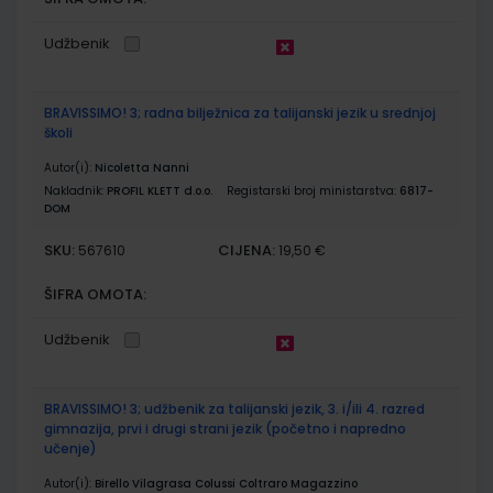
Udžbenik
BRAVISSIMO! 3; radna bilježnica za talijanski jezik u srednjoj
školi
Autor(i):
Nicoletta Nanni
Nakladnik:
PROFIL KLETT d.o.o.
Registarski broj ministarstva:
6817-
DOM
SKU:
CIJENA:
567610
19,50 €
ŠIFRA OMOTA:
Udžbenik
BRAVISSIMO! 3; udžbenik za talijanski jezik, 3. i/ili 4. razred
gimnazija, prvi i drugi strani jezik (početno i napredno
učenje)
Autor(i):
Birello Vilagrasa Colussi Coltraro Magazzino