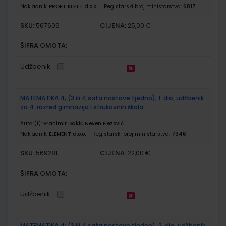
Nakladnik:
PROFIL KLETT d.o.o.
Registarski broj ministarstva:
6817
SKU:
CIJENA:
567609
25,00 €
ŠIFRA OMOTA:
Udžbenik
MATEMATIKA 4; (3 ili 4 sata nastave tjedno), 1. dio, udžbenik
za 4. razred gimnazija i strukovnih škola
Autor(i):
Branimir Dakić Neven Elezović
Nakladnik:
ELEMENT d.o.o.
Registarski broj ministarstva:
7346
SKU:
CIJENA:
569281
22,00 €
ŠIFRA OMOTA:
Udžbenik
MATEMATIKA 4; (3 ili 4 sata nastave tjedno), 2. dio, udžbenik