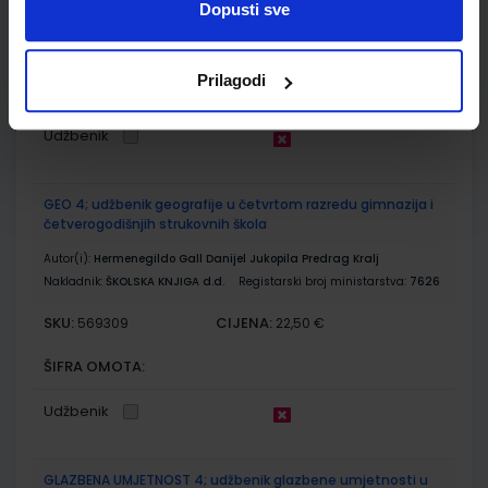
DOM
Dopusti sve
SKU:
CIJENA:
569305
14,00 €
Prilagodi
ŠIFRA OMOTA:
Udžbenik
GEO 4; udžbenik geografije u četvrtom razredu gimnazija i
četverogodišnjih strukovnih škola
Autor(i):
Hermenegildo Gall Danijel Jukopila Predrag Kralj
Nakladnik:
ŠKOLSKA KNJIGA d.d.
Registarski broj ministarstva:
7626
SKU:
CIJENA:
569309
22,50 €
ŠIFRA OMOTA:
Udžbenik
GLAZBENA UMJETNOST 4; udžbenik glazbene umjetnosti u