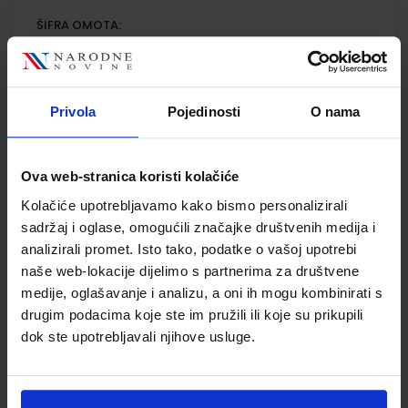
ŠIFRA OMOTA:
Udžbenik
Privola
Pojedinosti
O nama
KEMIJA 4; udžbenik kemije za četvrti razred gimnazije
Autor(i):
Habuš Barić Tominac Dragobratović Liber Kučak Bajić
Nakladnik:
PROFIL KLETT d.o.o.
Registarski broj ministarstva:
7481
Ova web-stranica koristi kolačiće
SKU:
CIJENA:
569304
22,50 €
Kolačiće upotrebljavamo kako bismo personalizirali
sadržaj i oglase, omogućili značajke društvenih medija i
ŠIFRA OMOTA:
analizirali promet. Isto tako, podatke o vašoj upotrebi
naše web-lokacije dijelimo s partnerima za društvene
Udžbenik
medije, oglašavanje i analizu, a oni ih mogu kombinirati s
drugim podacima koje ste im pružili ili koje su prikupili
KEMIJA 4; zbirka riješenih primjera i zadataka iz kemije za
dok ste upotrebljavali njihove usluge.
učenike četvrtih razreda gimnazije
Autor(i):
Habuš Barić Tominac Dragobratović Liber Kučak Bajić
Nakladnik:
PROFIL KLETT d.o.o.
Registarski broj ministarstva:
7481-