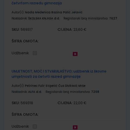
četvrtom razredu gimnazija
Autor(i):
Nada Medenica Rozina Palić Jelavić
Nakladnik:
ŠKOLSKA KNJIGA d.d.
Registarski broj ministarstva:
7627
SKU:
CIJENA:
569317
23,60 €
ŠIFRA OMOTA:
Udžbenik
UMJETNOST, MOĆ I STVARALAŠTVO; udžbenik iz likovne
umjetnosti za četvrti razred gimnazije
Autor(i):
Petrinec Fulir Stipetić Čus Divković Mrše
Nakladnik:
ALFA d.d.
Registarski broj ministarstva:
7298
SKU:
CIJENA:
569318
22,00 €
ŠIFRA OMOTA:
Udžbenik