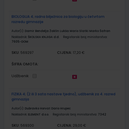
BIOLOGIJA 4; radna bilježnica za biologiju u četvrtom
razredu gimnazije
Autor(i):
Damir Bendelja Žaklin Lukša Mario Slatki Marko Šafran
Nakladnik:
ŠKOLSKA KNJIGA d.d.
Registarski broj ministarstva:
7605-DOM
SKU:
CIJENA:
569297
17,20 €
ŠIFRA OMOTA:
Udžbenik
FIZIKA 4; (2 ili 3 sata nastave tjedno), udžbenik za 4. razred
gimnazija
Autor(i):
Dubravko Horvat Dario Hrupec
Nakladnik:
ELEMENT d.o.o.
Registarski broj ministarstva:
7342
SKU:
CIJENA:
569300
29,00 €