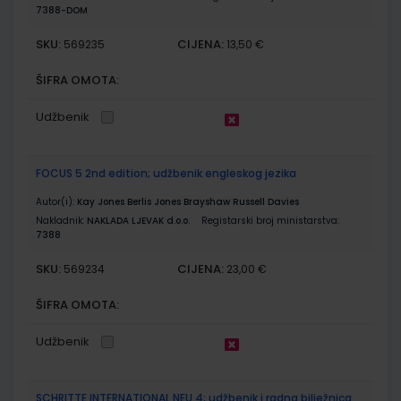
7388-DOM
SKU:
CIJENA:
569235
13,50 €
ŠIFRA OMOTA:
Udžbenik
FOCUS 5 2nd edition; udžbenik engleskog jezika
Autor(i):
Kay Jones Berlis Jones Brayshaw Russell Davies
Nakladnik:
NAKLADA LJEVAK d.o.o.
Registarski broj ministarstva:
7388
SKU:
CIJENA:
569234
23,00 €
ŠIFRA OMOTA:
Udžbenik
SCHRITTE INTERNATIONAL NEU 4; udžbenik i radna bilježnica