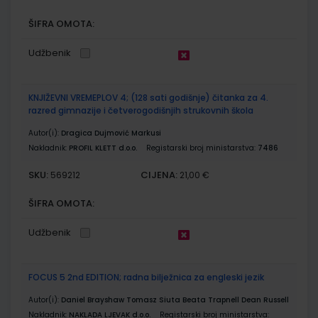
ŠIFRA OMOTA:
Udžbenik
KNJIŽEVNI VREMEPLOV 4; (128 sati godišnje) čitanka za 4.
razred gimnazije i četverogodišnjih strukovnih škola
Autor(i):
Dragica Dujmović Markusi
Nakladnik:
PROFIL KLETT d.o.o.
Registarski broj ministarstva:
7486
SKU:
CIJENA:
569212
21,00 €
ŠIFRA OMOTA:
Udžbenik
FOCUS 5 2nd EDITION; radna bilježnica za engleski jezik
Autor(i):
Daniel Brayshaw Tomasz Siuta Beata Trapnell Dean Russell
Nakladnik:
NAKLADA LJEVAK d.o.o.
Registarski broj ministarstva: