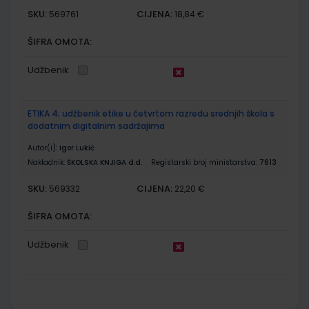
SKU:
CIJENA:
569761
18,84 €
ŠIFRA OMOTA:
Udžbenik
ETIKA 4; udžbenik etike u četvrtom razredu srednjih škola s
dodatnim digitalnim sadržajima
Autor(i):
Igor Lukić
Nakladnik:
ŠKOLSKA KNJIGA d.d.
Registarski broj ministarstva:
7613
SKU:
CIJENA:
569332
22,20 €
ŠIFRA OMOTA:
Udžbenik