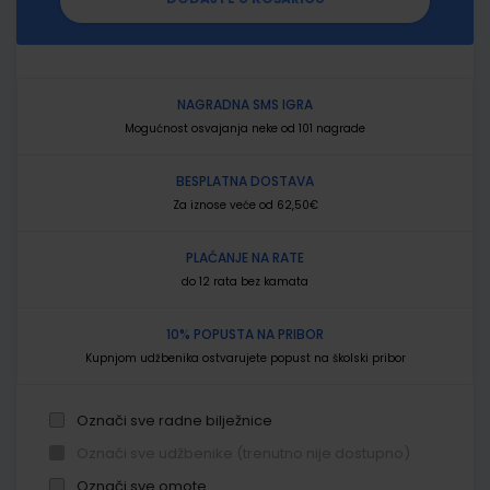
NAGRADNA SMS IGRA
Mogućnost osvajanja neke od 101 nagrade
BESPLATNA DOSTAVA
Za iznose veće od 62,50€
PLAĆANJE NA RATE
do 12 rata bez kamata
10% POPUSTA NA PRIBOR
Kupnjom udžbenika ostvarujete popust na školski pribor
Označi sve radne bilježnice
Označi sve udžbenike (trenutno nije dostupno)
Označi sve omote