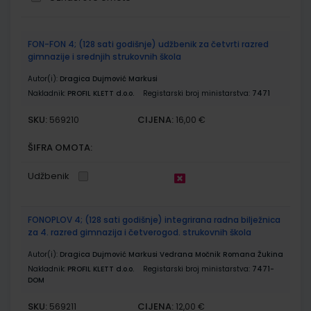
Grupirani
FON-FON 4; (128 sati godišnje) udžbenik za četvrti razred
proizvodi
gimnazije i srednjih strukovnih škola
Autor(i):
Dragica Dujmović Markusi
Nakladnik:
PROFIL KLETT d.o.o.
Registarski broj ministarstva:
7471
SKU:
CIJENA:
569210
16,00 €
ŠIFRA OMOTA:
Udžbenik
FONOPLOV 4; (128 sati godišnje) integrirana radna bilježnica
za 4. razred gimnazija i četverogod. strukovnih škola
Autor(i):
Dragica Dujmović Markusi Vedrana Močnik Romana Žukina
Nakladnik:
PROFIL KLETT d.o.o.
Registarski broj ministarstva:
7471-
DOM
SKU:
CIJENA:
569211
12,00 €