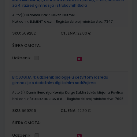
za 4. razred gimnazija i strukovnih škola
Autor(i):
Branimir Dakić Neven Elezović
Nakladnik:
ELEMENT d.o.o.
Registarski broj ministarstva:
7347
SKU:
CIJENA:
569282
22,00 €
ŠIFRA OMOTA:
Udžbenik
BIOLOGIJA 4; udžbenik biologije u četvrtom razredu
gimnazije s dodatnim digitalnim sadržajima
Autor(i):
Damir Bendelja Ksenija Durgo Žaklin Lukša Mirjana Pavlica
Nakladnik:
ŠKOLSKA KNJIGA d.d.
Registarski broj ministarstva:
7605
SKU:
CIJENA:
569296
22,20 €
ŠIFRA OMOTA:
Udžbenik