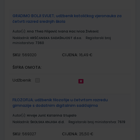
GRADIMO BOLJI SVIJET; udžbenik katoličkog vjeronauka za
četvrti razred srednjih škola
Autor(i):
Ana Thea Filipović Ivana Hac Ivica Živković
Nakladnik:
KRŠĆANSKA SADAŠNJOST d.o.o.
Registarski broj
ministarstva:
7360
SKU:
CIJENA:
569320
16,49 €
ŠIFRA OMOTA:
Udžbenik
FILOZOFIJA; udžbenik filozofije u četvrtom razredu
gimnazije s dodatnim digitalnim sadržajima
Autor(i):
Hrvoje Jurić Katarina Stupalo
Nakladnik:
ŠKOLSKA KNJIGA d.d.
Registarski broj ministarstva:
7619
SKU:
CIJENA:
569327
25,50 €