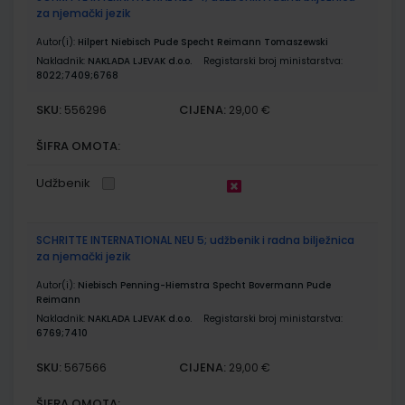
za njemački jezik
Autor(i):
Hilpert Niebisch Pude Specht Reimann Tomaszewski
Nakladnik:
NAKLADA LJEVAK d.o.o.
Registarski broj ministarstva:
8022;7409;6768
SKU:
CIJENA:
556296
29,00 €
ŠIFRA OMOTA:
Udžbenik
SCHRITTE INTERNATIONAL NEU 5; udžbenik i radna bilježnica
za njemački jezik
Autor(i):
Niebisch Penning-Hiemstra Specht Bovermann Pude
Reimann
Nakladnik:
NAKLADA LJEVAK d.o.o.
Registarski broj ministarstva:
6769;7410
SKU:
CIJENA:
567566
29,00 €
ŠIFRA OMOTA: