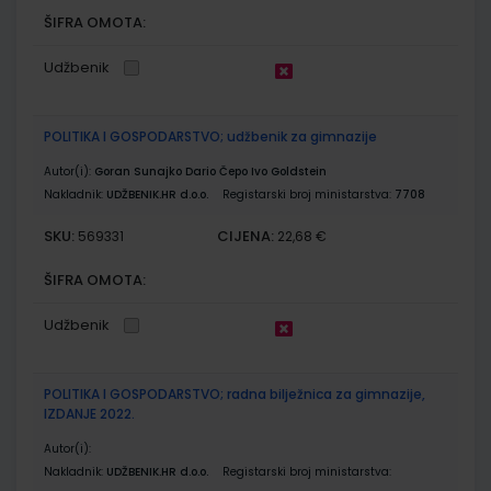
ŠIFRA OMOTA:
Udžbenik
POLITIKA I GOSPODARSTVO; udžbenik za gimnazije
Autor(i):
Goran Sunajko Dario Čepo Ivo Goldstein
Nakladnik:
UDŽBENIK.HR d.o.o.
Registarski broj ministarstva:
7708
SKU:
CIJENA:
569331
22,68 €
ŠIFRA OMOTA:
Udžbenik
POLITIKA I GOSPODARSTVO; radna bilježnica za gimnazije,
IZDANJE 2022.
Autor(i):
Nakladnik:
UDŽBENIK.HR d.o.o.
Registarski broj ministarstva: