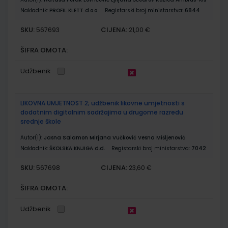
Nakladnik:
PROFIL KLETT d.o.o.
Registarski broj ministarstva:
6844
SKU:
CIJENA:
567693
21,00 €
ŠIFRA OMOTA:
Udžbenik
LIKOVNA UMJETNOST 2; udžbenik likovne umjetnosti s
dodatnim digitalnim sadržajima u drugome razredu
srednje škole
Autor(i):
Jasna Salamon Mirjana Vučković Vesna Mišljenović
Nakladnik:
ŠKOLSKA KNJIGA d.d.
Registarski broj ministarstva:
7042
SKU:
CIJENA:
567698
23,60 €
ŠIFRA OMOTA:
Udžbenik