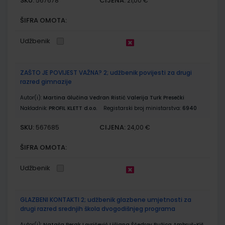
SKU:
CIJENA:
567678
21,00 €
ŠIFRA OMOTA:
Udžbenik
ZAŠTO JE POVIJEST VAŽNA? 2; udžbenik povijesti za drugi
razred gimnazije
Autor(i):
Martina Glučina Vedran Ristić Valerija Turk Presečki
Nakladnik:
PROFIL KLETT d.o.o.
Registarski broj ministarstva:
6940
SKU:
CIJENA:
567685
24,00 €
ŠIFRA OMOTA:
Udžbenik
GLAZBENI KONTAKTI 2; udžbenik glazbene umjetnosti za
drugi razred srednjih škola dvogodišnjeg programa
Autor(i):
Nataša Perak Lovričević Ljiljana Ščedrov Ružica Ambruš-Kiš