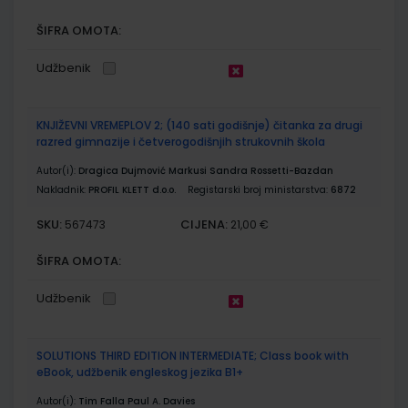
ŠIFRA OMOTA:
Udžbenik
KNJIŽEVNI VREMEPLOV 2; (140 sati godišnje) čitanka za drugi
razred gimnazije i četverogodišnjih strukovnih škola
Autor(i):
Dragica Dujmović Markusi Sandra Rossetti-Bazdan
Nakladnik:
PROFIL KLETT d.o.o.
Registarski broj ministarstva:
6872
SKU:
CIJENA:
567473
21,00 €
ŠIFRA OMOTA:
Udžbenik
SOLUTIONS THIRD EDITION INTERMEDIATE; Class book with
eBook, udžbenik engleskog jezika B1+
Autor(i):
Tim Falla Paul A. Davies