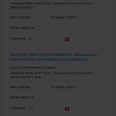
Nakladnik:
PROFIL KLETT d.o.o.
Registarski broj ministarstva:
8033;7432;6177
SKU:
CIJENA:
556259
17,50 €
ŠIFRA OMOTA:
Udžbenik
SOLUTIONS THIRD EDITION INTERMEDIATE; Workbook with
Online Practice, radna bilježnica za engleski jezik
Autor(i):
Tim Falla Paul A Davies
Nakladnik:
PROFIL KLETT d.o.o.
Registarski broj ministarstva:
8033;7432;6177-DOM
SKU:
CIJENA:
556260
13,50 €
ŠIFRA OMOTA:
Udžbenik