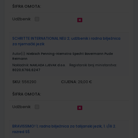
ŠIFRA OMOTA:
Udžbenik
SCHRITTE INTERNATIONAL NEU 2; udžbenik i radna bilježnica
za njemački jezik
Autor(i):
Niebisch Penning-Hiemstra Specht Bovermann Pude
Reimann
Nakladnik:
NAKLADA LJEVAK d.o.o.
Registarski broj ministarstva:
8020;6766;6247
SKU:
CIJENA:
556290
29,00 €
ŠIFRA OMOTA:
Udžbenik
BRAVISSIMO! 1; radna bilježnica za talijanski jezik, 1. i/ili 2.
razred SŠ