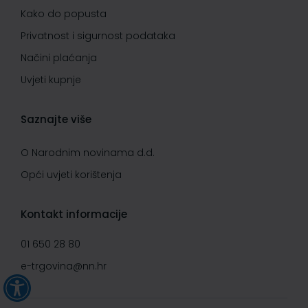
Kako do popusta
Privatnost i sigurnost podataka
Načini plaćanja
Uvjeti kupnje
Saznajte više
O Narodnim novinama d.d.
Opći uvjeti korištenja
Kontakt informacije
01 650 28 80
e-trgovina@nn.hr