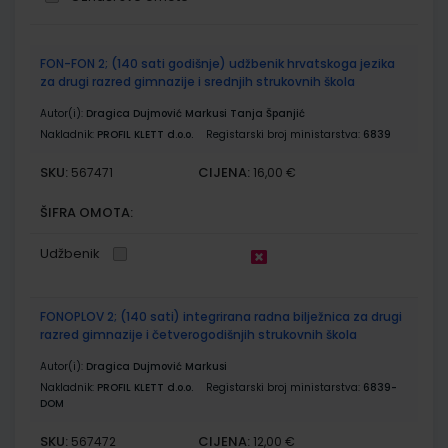
Grupirani
FON-FON 2; (140 sati godišnje) udžbenik hrvatskoga jezika
proizvodi
za drugi razred gimnazije i srednjih strukovnih škola
Autor(i):
Dragica Dujmović Markusi Tanja Španjić
Nakladnik:
PROFIL KLETT d.o.o.
Registarski broj ministarstva:
6839
SKU:
CIJENA:
567471
16,00 €
ŠIFRA OMOTA:
Udžbenik
FONOPLOV 2; (140 sati) integrirana radna bilježnica za drugi
razred gimnazije i četverogodišnjih strukovnih škola
Autor(i):
Dragica Dujmović Markusi
Nakladnik:
PROFIL KLETT d.o.o.
Registarski broj ministarstva:
6839-
DOM
SKU:
CIJENA:
567472
12,00 €