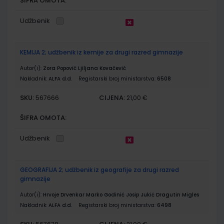
ŠIFRA OMOTA:
Udžbenik
KEMIJA 2; udžbenik iz kemije za drugi razred gimnazije
Autor(i):
Zora Popović Ljiljana Kovačević
Nakladnik:
ALFA d.d.
Registarski broj ministarstva:
6508
SKU:
CIJENA:
567666
21,00 €
ŠIFRA OMOTA:
Udžbenik
GEOGRAFIJA 2; udžbenik iz geografije za drugi razred
gimnazije
Autor(i):
Hrvoje Drvenkar Marko Godinić Josip Jukić Dragutin Migles
Nakladnik:
ALFA d.d.
Registarski broj ministarstva:
6498