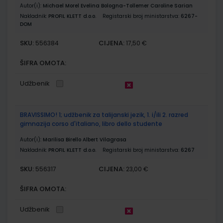
Autor(i):
Michael Morel Evelina Bologna-Tollemer Caroline Sarian
Nakladnik:
PROFIL KLETT d.o.o.
Registarski broj ministarstva:
6267-
DOM
SKU:
CIJENA:
556384
17,50 €
ŠIFRA OMOTA:
Udžbenik
BRAVISSIMO! 1; udžbenik za talijanski jezik, 1. i/ili 2. razred
gimnazija corso d'italiano, libro dello studente
Autor(i):
Marilisa Birello Albert Vilagrasa
Nakladnik:
PROFIL KLETT d.o.o.
Registarski broj ministarstva:
6267
SKU:
CIJENA:
556317
23,00 €
ŠIFRA OMOTA:
Udžbenik