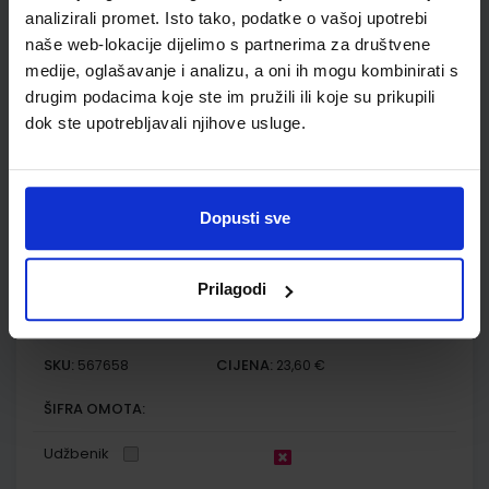
analizirali promet. Isto tako, podatke o vašoj upotrebi
Autor(i):
Sunčica Remenar Mirela Sertić Perić Fran Rebrina
naše web-lokacije dijelimo s partnerima za društvene
Nakladnik:
ALFA d.d.
Registarski broj ministarstva:
6478-DOM
medije, oglašavanje i analizu, a oni ih mogu kombinirati s
SKU:
CIJENA:
567645
13,00 €
drugim podacima koje ste im pružili ili koje su prikupili
dok ste upotrebljavali njihove usluge.
ŠIFRA OMOTA:
Udžbenik
Dopusti sve
FIZIKA OKO NAS 2; udžbenik fizike s dodatnim digitalnim
sadržajima u drugom razredu gimnazije
Prilagodi
Autor(i):
Paar Hrlec Sambolek Vadlja Rešetar
Nakladnik:
ŠKOLSKA KNJIGA d.d.
Registarski broj ministarstva:
7009
SKU:
CIJENA:
567658
23,60 €
ŠIFRA OMOTA:
Udžbenik