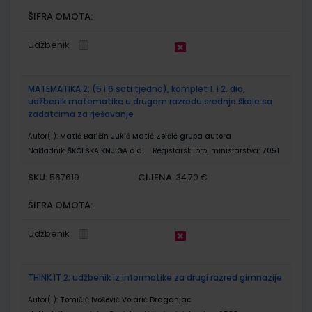
ŠIFRA OMOTA:
Udžbenik
MATEMATIKA 2; (5 i 6 sati tjedno), komplet 1. i 2. dio,
udžbenik matematike u drugom razredu srednje škole sa
zadatcima za rješavanje
Autor(i):
Matić Barišin Jukić Matić Zelčić grupa autora
Nakladnik:
ŠKOLSKA KNJIGA d.d.
Registarski broj ministarstva:
7051
SKU:
CIJENA:
567619
34,70 €
ŠIFRA OMOTA:
Udžbenik
THINK IT 2; udžbenik iz informatike za drugi razred gimnazije
Autor(i):
Tomičić Ivošević Volarić Draganjac