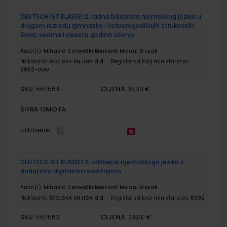
DEUTSCH IST KLASSE! 2; radna bilježnica njemačkog jezika u
drugom razredu gimnazija i četverogodišnjih strukovnih
škola, sedma i deseta godina učenja
Autor(i):
Mihaela Cerovečki Benković Melani Brezak
Nakladnik:
ŠKOLSKA KNJIGA d.d.
Registarski broj ministarstva:
6992-DOM
SKU:
CIJENA:
567564
16,00 €
ŠIFRA OMOTA:
Udžbenik
DEUTSCH IST KLASSE! 2; udžbenik njemačkoga jezika s
dodatnim digitalnim sadržajima
Autor(i):
Mihaela Cerovečki Benković Melani Brezak
Nakladnik:
ŠKOLSKA KNJIGA d.d.
Registarski broj ministarstva:
6992
SKU:
CIJENA:
567563
24,00 €