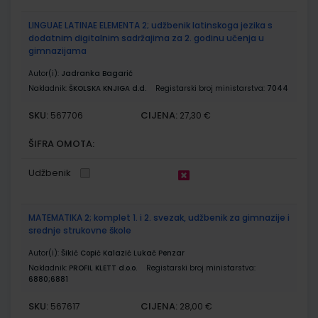
LINGUAE LATINAE ELEMENTA 2; udžbenik latinskoga jezika s
dodatnim digitalnim sadržajima za 2. godinu učenja u
gimnazijama
Autor(i):
Jadranka Bagarić
Nakladnik:
ŠKOLSKA KNJIGA d.d.
Registarski broj ministarstva:
7044
SKU:
CIJENA:
567706
27,30 €
ŠIFRA OMOTA:
Udžbenik
MATEMATIKA 2; komplet 1. i 2. svezak, udžbenik za gimnazije i
srednje strukovne škole
Autor(i):
Šikić Copić Kalazić Lukač Penzar
Nakladnik:
PROFIL KLETT d.o.o.
Registarski broj ministarstva:
6880;6881
SKU:
CIJENA:
567617
28,00 €