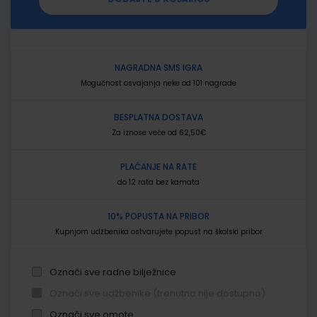
NAGRADNA SMS IGRA
Mogućnost osvajanja neke od 101 nagrade
BESPLATNA DOSTAVA
Za iznose veće od 62,50€
PLAĆANJE NA RATE
do 12 rata bez kamata
10% POPUSTA NA PRIBOR
Kupnjom udžbenika ostvarujete popust na školski pribor
Označi sve radne bilježnice
Označi sve udžbenike (trenutno nije dostupno)
Označi sve omote