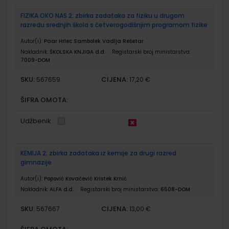
FIZIKA OKO NAS 2; zbirka zadataka za fiziku u drugom
razredu srednjih škola s četverogodišnjim programom fizike
Autor(i):
Paar Hrlec Sambolek Vadlja Rešetar
Nakladnik:
ŠKOLSKA KNJIGA d.d.
Registarski broj ministarstva:
7009-DOM
SKU:
CIJENA:
567659
17,20 €
ŠIFRA OMOTA:
Udžbenik
KEMIJA 2; zbirka zadataka iz kemije za drugi razred
gimnazije
Autor(i):
Popović Kovačević Kristek Krnić
Nakladnik:
ALFA d.d.
Registarski broj ministarstva:
6508-DOM
SKU:
CIJENA:
567667
13,00 €