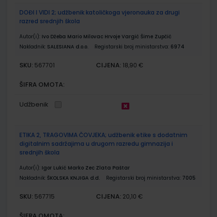
DOĐI I VIDI 2; udžbenik katoličkoga vjeronauka za drugi
razred srednjih škola
Autor(i):
Ivo Džeba Mario Milovac Hrvoje Vargić Šime Zupčić
Nakladnik:
SALESIANA d.o.o.
Registarski broj ministarstva:
6974
SKU:
CIJENA:
567701
18,90 €
ŠIFRA OMOTA:
Udžbenik
ETIKA 2, TRAGOVIMA ČOVJEKA; udžbenik etike s dodatnim
digitalnim sadržajima u drugom razredu gimnazija i
srednjih škola
Autor(i):
Igor Lukić Marko Zec Zlata Paštar
Nakladnik:
ŠKOLSKA KNJIGA d.d.
Registarski broj ministarstva:
7005
SKU:
CIJENA:
567715
20,10 €
ŠIFRA OMOTA: