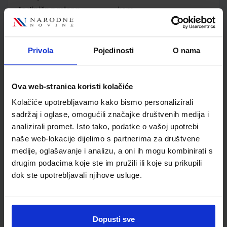
Jedinična mjera
kom
Nakladnik
ŠKOLSKA KNJIGA d.d.
Autor
Suzana Mikulić Natalija
Stjepanek Lidija Bilbija
Privola
Pojedinosti
O nama
Školski razred
20 2.RAZRED SŠ
Vrsta školske knjige
UDŽBENIK
Ova web-stranica koristi kolačiće
Vrsta škole
3 STRUKOVNA
Nastavni predmet
STRUKOVNE ŠKOLE
Kolačiće upotrebljavamo kako bismo personalizirali
sadržaj i oglase, omogućili značajke društvenih medija i
Reg br min
8222
analizirali promet. Isto tako, podatke o vašoj upotrebi
naše web-lokacije dijelimo s partnerima za društvene
medije, oglašavanje i analizu, a oni ih mogu kombinirati s
drugim podacima koje ste im pružili ili koje su prikupili
dok ste upotrebljavali njihove usluge.
Dopusti sve