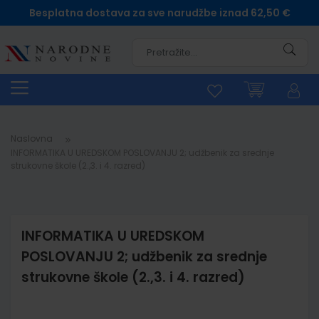
Besplatna dostava za sve narudžbe iznad 62,50 €
Pretra
Naslovna
INFORMATIKA U UREDSKOM POSLOVANJU 2; udžbenik za srednje
strukovne škole (2.,3. i 4. razred)
INFORMATIKA U UREDSKOM
POSLOVANJU 2; udžbenik za srednje
strukovne škole (2.,3. i 4. razred)