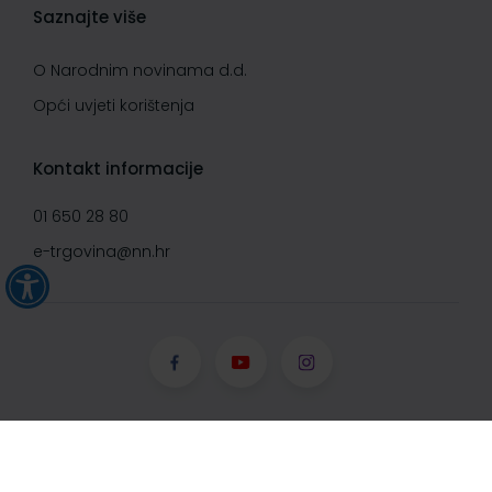
Saznajte više
O Narodnim novinama d.d.
Opći uvjeti korištenja
Kontakt informacije
01 650 28 80
e-trgovina@nn.hr