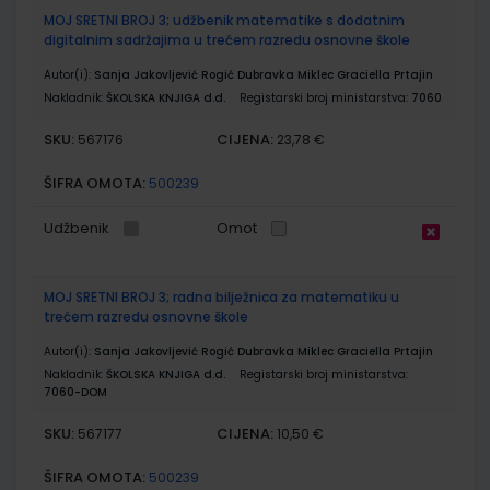
MOJ SRETNI BROJ 3; udžbenik matematike s dodatnim
digitalnim sadržajima u trećem razredu osnovne škole
Autor(i):
Sanja Jakovljević Rogić Dubravka Miklec Graciella Prtajin
Nakladnik:
ŠKOLSKA KNJIGA d.d.
Registarski broj ministarstva:
7060
SKU:
CIJENA:
567176
23,78 €
ŠIFRA OMOTA:
500239
Udžbenik
Omot
MOJ SRETNI BROJ 3; radna bilježnica za matematiku u
trećem razredu osnovne škole
Autor(i):
Sanja Jakovljević Rogić Dubravka Miklec Graciella Prtajin
Nakladnik:
ŠKOLSKA KNJIGA d.d.
Registarski broj ministarstva:
7060-DOM
SKU:
CIJENA:
567177
10,50 €
ŠIFRA OMOTA:
500239