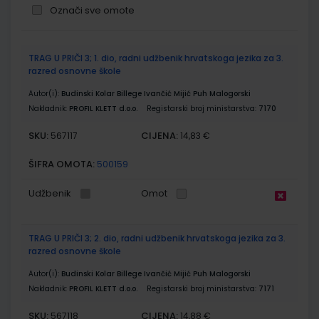
Označi sve omote
Grupirani
TRAG U PRIČI 3; 1. dio, radni udžbenik hrvatskoga jezika za 3.
proizvodi
razred osnovne škole
Autor(i):
Budinski Kolar Billege Ivančić Mijić Puh Malogorski
Nakladnik:
PROFIL KLETT d.o.o.
Registarski broj ministarstva:
7170
SKU:
CIJENA:
567117
14,83 €
ŠIFRA OMOTA:
500159
Udžbenik
Omot
TRAG U PRIČI 3; 2. dio, radni udžbenik hrvatskoga jezika za 3.
razred osnovne škole
Autor(i):
Budinski Kolar Billege Ivančić Mijić Puh Malogorski
Nakladnik:
PROFIL KLETT d.o.o.
Registarski broj ministarstva:
7171
SKU:
CIJENA:
567118
14,88 €