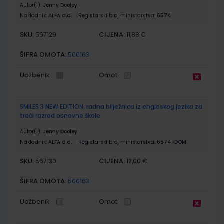
Autor(i):
Jenny Dooley
Nakladnik:
ALFA d.d.
Registarski broj ministarstva:
6574
SKU:
CIJENA:
567129
11,88 €
ŠIFRA OMOTA:
500163
Udžbenik
Omot
SMILES 3 NEW EDITION; radna bilježnica iz engleskog jezika za
treći razred osnovne škole
Autor(i):
Jenny Dooley
Nakladnik:
ALFA d.d.
Registarski broj ministarstva:
6574-DOM
SKU:
CIJENA:
567130
12,00 €
ŠIFRA OMOTA:
500163
Udžbenik
Omot