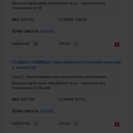
Nakladnik:
KRŠĆANSKA SADAŠNJOST d.o.o.
Registarski broj
ministarstva:
6700
SKU:
CIJENA:
567202
11,88 €
ŠIFRA OMOTA:
500156
Udžbenik
Omot
U LJUBAVI I POMIRENJU; radna bilježnica za katolički vjeronauk
3. razreda OŠ
Autor(i):
Tihana Petković Ana Volf Ivica Pažin Ante Pavlović
Nakladnik:
KRŠĆANSKA SADAŠNJOST d.o.o.
Registarski broj
ministarstva:
6700-DOM
SKU:
CIJENA:
567758
8,71 €
ŠIFRA OMOTA:
500156
Udžbenik
Omot