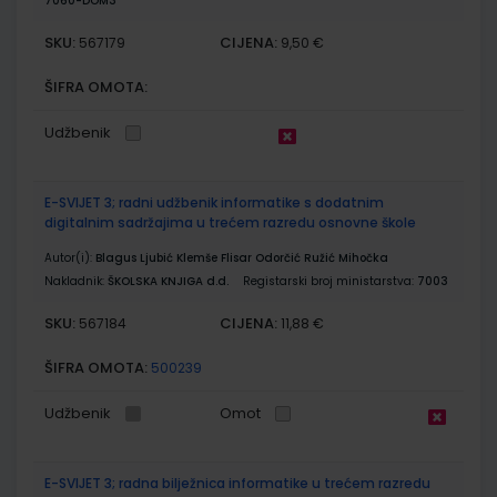
7060-DOM3
SKU:
CIJENA:
567179
9,50 €
ŠIFRA OMOTA:
Udžbenik
E-SVIJET 3; radni udžbenik informatike s dodatnim
digitalnim sadržajima u trećem razredu osnovne škole
Autor(i):
Blagus Ljubić Klemše Flisar Odorčić Ružić Mihočka
Nakladnik:
ŠKOLSKA KNJIGA d.d.
Registarski broj ministarstva:
7003
SKU:
CIJENA:
567184
11,88 €
ŠIFRA OMOTA:
500239
Udžbenik
Omot
E-SVIJET 3; radna bilježnica informatike u trećem razredu