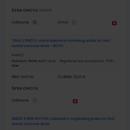
ŠIFRA OMOTA:
500176
Udžbenik
Omot
TRAG U PRIČI 3; radna bilježnica hrvatskog jezika za treći
razred osnovne škole - NOVO
Autor(i):
Nakladnik:
PROFIL KLETT d.o.o.
Registarski broj ministarstva:
7170-
DOM
SKU:
CIJENA:
569742
12,00 €
ŠIFRA OMOTA:
Udžbenik
SMILES 3 NEW EDITION; udžbenik iz engleskog jezika za treći
razred osnovne škole