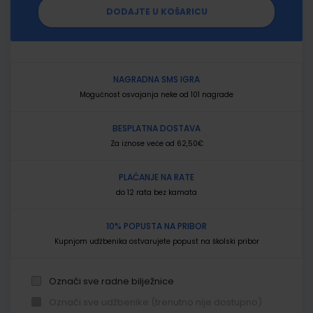
DODAJTE U KOŠARICU
NAGRADNA SMS IGRA
Mogućnost osvajanja neke od 101 nagrade
BESPLATNA DOSTAVA
Za iznose veće od 62,50€
PLAĆANJE NA RATE
do 12 rata bez kamata
10% POPUSTA NA PRIBOR
Kupnjom udžbenika ostvarujete popust na školski pribor
Označi sve radne bilježnice
Označi sve udžbenike (trenutno nije dostupno)