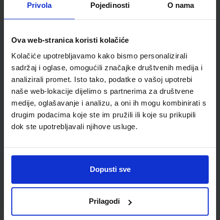
Privola
Pojedinosti
O nama
POGLED U SVIJET 3, TRAGOM PRIRODE I DRUŠTVA; 2. dio, radni
udžbenik za 3. razred osnovne škole
Ova web-stranica koristi kolačiće
Autor(i):
Svoboda Arnautov Škreblin Basta Jelić Kolar
Kolačiće upotrebljavamo kako bismo personalizirali
Nakladnik:
PROFIL KLETT d.o.o.
Registarski broj ministarstva:
7163
sadržaj i oglase, omogućili značajke društvenih medija i
analizirali promet. Isto tako, podatke o vašoj upotrebi
SKU:
CIJENA:
567193
6,10 €
naše web-lokacije dijelimo s partnerima za društvene
medije, oglašavanje i analizu, a oni ih mogu kombinirati s
ŠIFRA OMOTA:
500159
drugim podacima koje ste im pružili ili koje su prikupili
Udžbenik
Omot
dok ste upotrebljavali njihove usluge.
PRIRODA I DRUŠTVO 3; nastavni listići iz prirode i društva za
treći razred osnovne škole
Dopusti sve
Autor(i):
Nataša Svoboda Arnautov Sanja Basta
Nakladnik:
PROFIL KLETT d.o.o.
Registarski broj ministarstva:
7162-
DOM
Prilagodi
SKU:
CIJENA:
569493
9,00 €