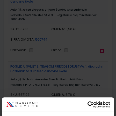
osnovne škole
Autor(i):
Josipa Blagus Marijana Šundov Ana Budojević
Nakladnik:
ŠKOLSKA KNJIGA d.d.
Registarski broj ministarstva:
7003-DOM
SKU:
CIJENA:
567185
11,50 €
ŠIFRA OMOTA:
500744
Udžbenik
Omot
POGLED U SVIJET 3, TRAGOM PRIRODE I DRUŠTVA; 1. dio, radni
udžbenik za 3. razred osnovne škole
Autor(i):
Svoboda Arnautov Škreblin Basta Jelić Kolar
Nakladnik:
PROFIL KLETT d.o.o.
Registarski broj ministarstva:
7162
SKU:
CIJENA:
567192
5,76 €
ŠIFRA OMOTA:
500261
Udžbenik
Omot