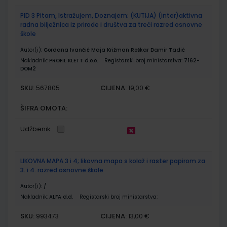
PID 3 Pitam, Istražujem, Doznajem; (KUTIJA) (inter)aktivna
radna bilježnica iz prirode i društva za treći razred osnovne
škole
Autor(i):
Gordana Ivančić Maja Križman Roškar Damir Tadić
Nakladnik:
PROFIL KLETT d.o.o.
Registarski broj ministarstva:
7162-
DOM2
SKU:
CIJENA:
567805
19,00 €
ŠIFRA OMOTA:
Udžbenik
LIKOVNA MAPA 3 i 4; likovna mapa s kolaž i raster papirom za
3. i 4. razred osnovne škole
Autor(i):
/
Nakladnik:
ALFA d.d.
Registarski broj ministarstva:
SKU:
CIJENA:
993473
13,00 €