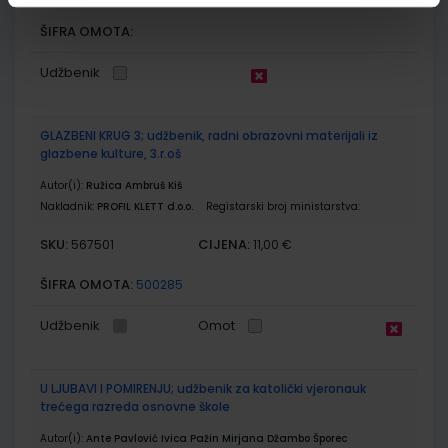
ŠIFRA OMOTA:
Udžbenik
GLAZBENI KRUG 3; udžbenik, radni obrazovni materijali iz
glazbene kulture, 3.r.oš
Autor(i):
Ružica Ambruš Kiš
Nakladnik:
PROFIL KLETT d.o.o.
Registarski broj ministarstva:
SKU:
CIJENA:
567501
11,00 €
ŠIFRA OMOTA:
500285
Udžbenik
Omot
U LJUBAVI I POMIRENJU; udžbenik za katolički vjeronauk
trećega razreda osnovne škole
Autor(i):
Ante Pavlović Ivica Pažin Mirjana Džambo Šporec