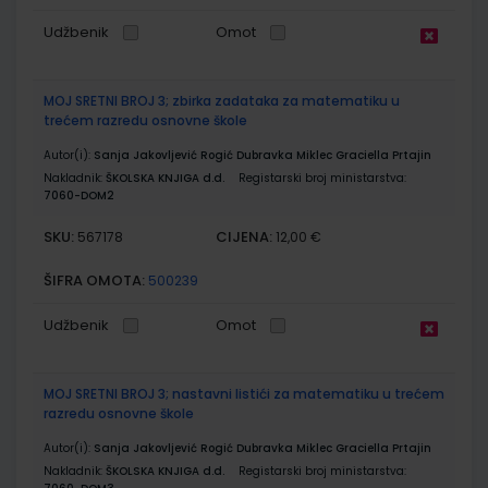
Udžbenik
Omot
MOJ SRETNI BROJ 3; zbirka zadataka za matematiku u
trećem razredu osnovne škole
Autor(i):
Sanja Jakovljević Rogić Dubravka Miklec Graciella Prtajin
Nakladnik:
ŠKOLSKA KNJIGA d.d.
Registarski broj ministarstva:
7060-DOM2
SKU:
CIJENA:
567178
12,00 €
ŠIFRA OMOTA:
500239
Udžbenik
Omot
MOJ SRETNI BROJ 3; nastavni listići za matematiku u trećem
razredu osnovne škole
Autor(i):
Sanja Jakovljević Rogić Dubravka Miklec Graciella Prtajin
Nakladnik:
ŠKOLSKA KNJIGA d.d.
Registarski broj ministarstva: