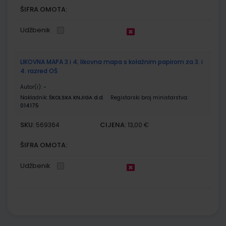
ŠIFRA OMOTA:
Udžbenik
LIKOVNA MAPA 3 i 4; likovna mapa s kolažnim papirom za 3. i
4. razred OŠ
Autor(i):
-
Nakladnik:
ŠKOLSKA KNJIGA d.d.
Registarski broj ministarstva:
014175
SKU:
CIJENA:
569364
13,00 €
ŠIFRA OMOTA:
Udžbenik