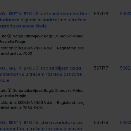
MOJ SRETNI BROJ 3; udžbenik matematike s
567176
5002
dodatnim digitalnim sadržajima u trećem
razredu osnovne škole
utor(i):
Sanja Jakovljević Rogić Dubravka Miklec
raciella Prtajin
Nakladnik:
ŠKOLSKA KNJIGA d.d.
Registarski broj
ministarstva:
7060
MOJ SRETNI BROJ 3; radna bilježnica za
567177
5002
matematiku u trećem razredu osnovne
škole
utor(i):
Sanja Jakovljević Rogić Dubravka Miklec
raciella Prtajin
Nakladnik:
ŠKOLSKA KNJIGA d.d.
Registarski broj
ministarstva:
7060-DOM
MOJ SRETNI BROJ 3; zbirka zadataka za
567178
5002
matematiku u trećem razredu osnovne