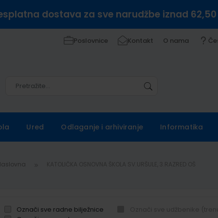
esplatna dostava za sve narudžbe iznad 62,50
Poslovnice
Kontakt
O nama
Če
Pretražite
Pretražite
ola
Ured
Odlaganje i arhiviranje
Informatika
Naslovna
KATOLIČKA OSNOVNA ŠKOLA SV.URŠULE, 3.RAZRED OŠ
Označi sve radne bilježnice
Označi sve udžbenike (tren