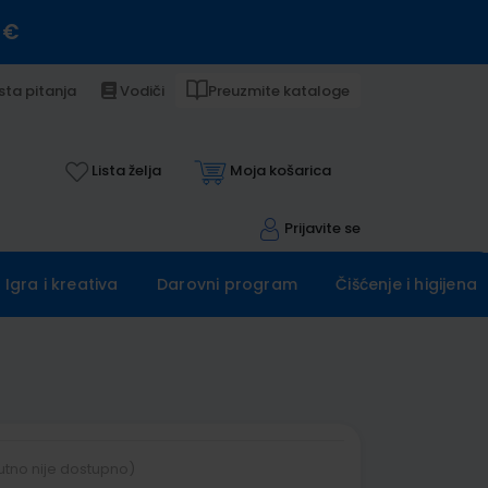
 €
sta pitanja
Vodiči
Preuzmite kataloge
Lista želja
Moja košarica
Prijavite se
Igra i kreativa
Darovni program
Čišćenje i higijena
utno nije dostupno)