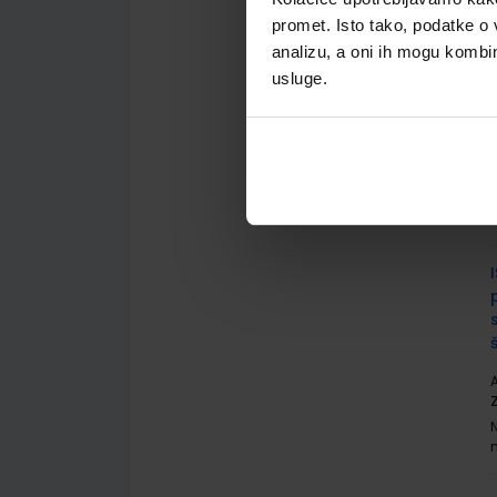
promet. Isto tako, podatke o 
analizu, a oni ih mogu kombini
usluge.
A
A