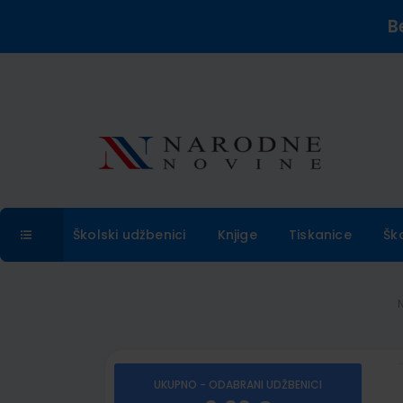
B
Školski udžbenici
Knjige
Tiskanice
Šk
UKUPNO - ODABRANI UDŽBENICI