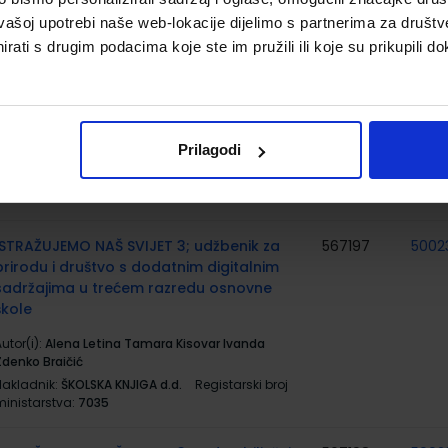
Nakladnik:
ŠKOLSKA KNJIGA d.d.
Registarski broj
vašoj upotrebi naše web-lokacije dijelimo s partnerima za društv
ministarstva:
7003
rati s drugim podacima koje ste im pružili ili koje su prikupili do
E-SVIJET 3; radna bilježnica informatike u
567185
5007
trećem razredu osnovne škole
utor(i):
Josipa Blagus Marijana Šundov Ana
Prilagodi
Budojević
Nakladnik:
ŠKOLSKA KNJIGA d.d.
Registarski broj
ministarstva:
7003-DOM
ISTRAŽUJEMO NAŠ SVIJET 3; udžbenik za
567197
5002
prirodu i društvo s dodatnim digitalnim
sadržajima u trećem razredu osnovne
škole
utor(i):
Alena Letina Tamara Kisovar Ivanda
Zdenko Braičić
Nakladnik:
ŠKOLSKA KNJIGA d.d.
Registarski broj
ministarstva:
7035