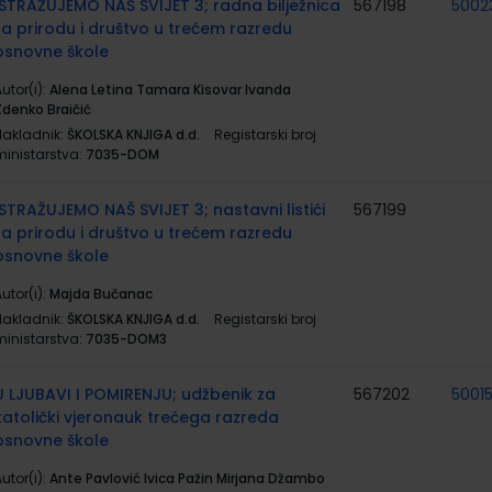
ISTRAŽUJEMO NAŠ SVIJET 3; radna bilježnica
567198
5002
za prirodu i društvo u trećem razredu
osnovne škole
utor(i):
Alena Letina Tamara Kisovar Ivanda
Zdenko Braičić
Nakladnik:
ŠKOLSKA KNJIGA d.d.
Registarski broj
ministarstva:
7035-DOM
ISTRAŽUJEMO NAŠ SVIJET 3; nastavni listići
567199
za prirodu i društvo u trećem razredu
osnovne škole
utor(i):
Majda Bučanac
Nakladnik:
ŠKOLSKA KNJIGA d.d.
Registarski broj
ministarstva:
7035-DOM3
U LJUBAVI I POMIRENJU; udžbenik za
567202
5001
katolički vjeronauk trećega razreda
osnovne škole
utor(i):
Ante Pavlović Ivica Pažin Mirjana Džambo