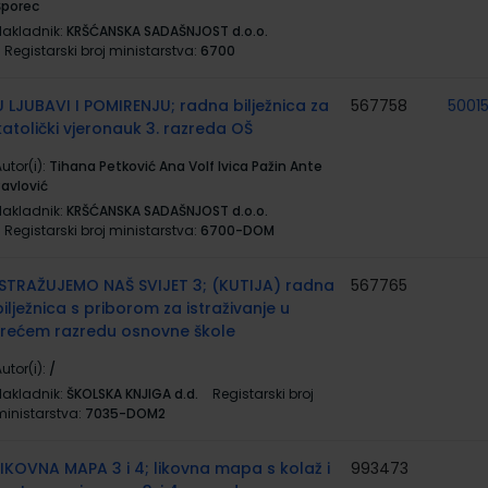
Šporec
Nakladnik:
KRŠĆANSKA SADAŠNJOST d.o.o.
Registarski broj ministarstva:
6700
U LJUBAVI I POMIRENJU; radna bilježnica za
567758
5001
katolički vjeronauk 3. razreda OŠ
utor(i):
Tihana Petković Ana Volf Ivica Pažin Ante
Pavlović
Nakladnik:
KRŠĆANSKA SADAŠNJOST d.o.o.
Registarski broj ministarstva:
6700-DOM
ISTRAŽUJEMO NAŠ SVIJET 3; (KUTIJA) radna
567765
bilježnica s priborom za istraživanje u
trećem razredu osnovne škole
utor(i):
/
Nakladnik:
ŠKOLSKA KNJIGA d.d.
Registarski broj
ministarstva:
7035-DOM2
LIKOVNA MAPA 3 i 4; likovna mapa s kolaž i
993473