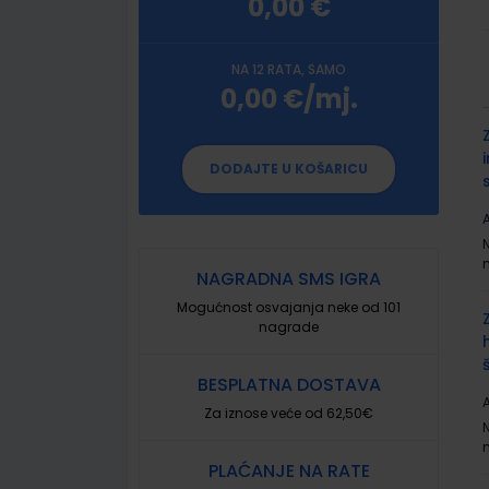
0,00 €
NA 12 RATA, SAMO
0,00 €/mj.
G
p
DODAJTE U KOŠARICU
A
NAGRADNA SMS IGRA
Mogućnost osvajanja neke od 101
nagrade
BESPLATNA DOSTAVA
A
Za iznose veće od 62,50€
PLAĆANJE NA RATE