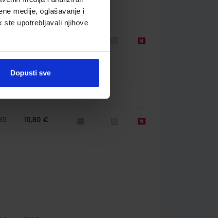
ene medije, oglašavanje i
k ste upotrebljavali njihove
44
11,50 €
Dopusti sve
39
10,80 €