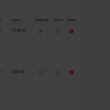
a
Cijena
Udžbenik
Omot
Ukloni
1
27,02 €
57
10,50 €