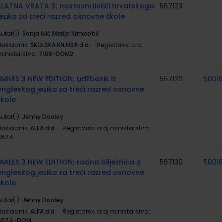
ZLATNA VRATA 3; nastavni listići hrvatskoga
567123
jezika za treći razred osnovne škole
utor(i):
Sonja Ivić Marija Krmpotić
Nakladnik:
ŠKOLSKA KNJIGA d.d.
Registarski broj
ministarstva:
7108-DOM2
SMILES 3 NEW EDITION; udžbenik iz
567129
5001
engleskog jezika za treći razred osnovne
škole
utor(i):
Jenny Dooley
Nakladnik:
ALFA d.d.
Registarski broj ministarstva:
6574
SMILES 3 NEW EDITION; radna bilježnica iz
567130
5001
engleskog jezika za treći razred osnovne
škole
utor(i):
Jenny Dooley
Nakladnik:
ALFA d.d.
Registarski broj ministarstva:
6574-DOM