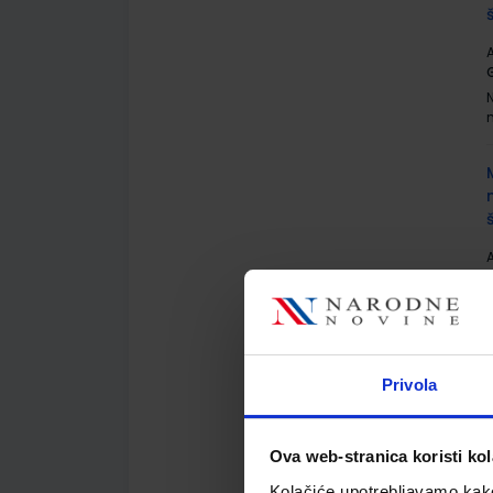
A
G
A
G
Privola
Ova web-stranica koristi kol
A
Kolačiće upotrebljavamo kako 