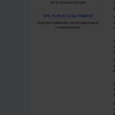
do 12 rata bez kamata
10% POPUSTA NA PRIBOR
A
Kupnjom udžbenika ostvarujete popust
na školski pribor
A
A