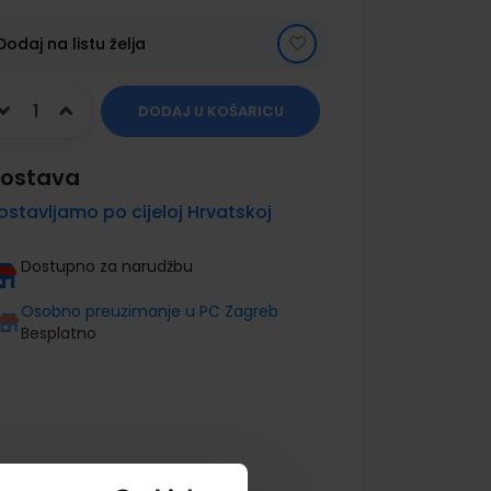
Dodaj na listu želja
DODAJ U KOŠARICU
ostava
ostavljamo po cijeloj Hrvatskoj
Dostupno za narudžbu
Osobno preuzimanje u PC Zagreb
Besplatno