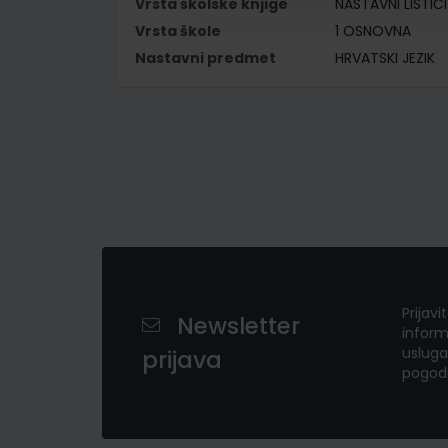
Vrsta školske knjige
NASTAVNI LISTIĆI
Vrsta škole
1 OSNOVNA
Nastavni predmet
HRVATSKI JEZIK
Prijavi
Newsletter
inform
usluga
prijava
pogod