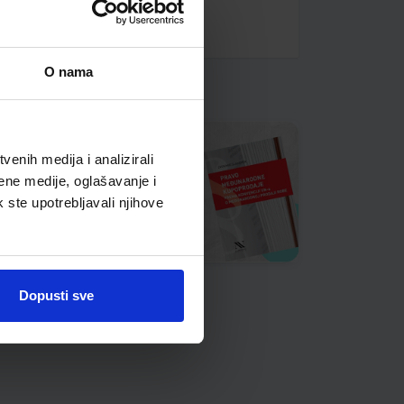
O nama
enih medija i analizirali
ene medije, oglašavanje i
k ste upotrebljavali njihove
Dopusti sve