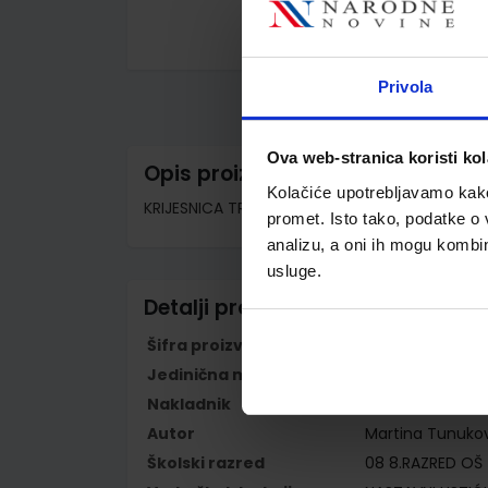
Skip
to
Privola
the
beginning
of
the
Ova web-stranica koristi kol
images
Opis proizvoda
gallery
Kolačiće upotrebljavamo kako 
KRIJESNICA TRENERICA 8; nastavni listići iz hrv
promet. Isto tako, podatke o 
analizu, a oni ih mogu kombini
usluge.
Detalji proizvoda
Šifra proizvoda
569612
Jedinična mjera
kom
Nakladnik
NAKLADA LJEVAK 
Autor
Martina Tunuko
Školski razred
08 8.RAZRED OŠ