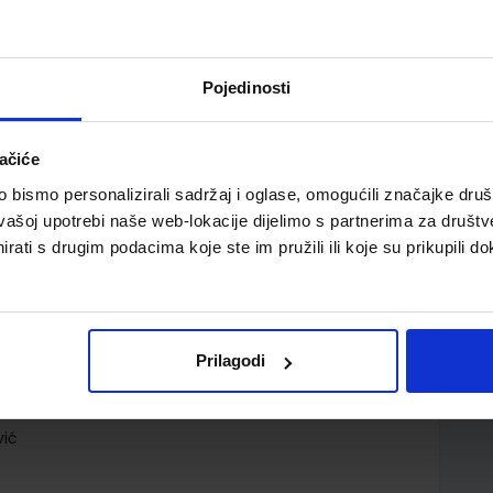
Pojedinosti
ačiće
bismo personalizirali sadržaj i oglase, omogućili značajke društv
atskog jezika za 8. razred osnovne škole
vašoj upotrebi naše web-lokacije dijelimo s partnerima za društv
rati s drugim podacima koje ste im pružili ili koje su prikupili do
Prilagodi
d.o.o.
vić