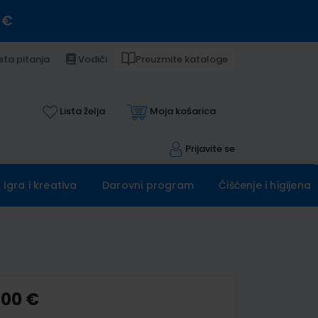
 €
sta pitanja
Vodiči
Preuzmite kataloge
Lista želja
Moja košarica
Prijavite se
Igra i kreativa
Darovni program
Čišćenje i higijena
,00 €