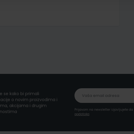
te se kako bi primali
acije o novim proizvodima i
ma, akcijama i drugim
Prijavom na newsletter izjavljujete d
nostima
podataka