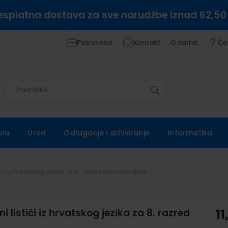
esplatna dostava za sve narudžbe iznad 62,50
Poslovnice
Kontakt
O nama
Če
Pretražite
Pretražite
ola
Ured
Odlaganje i arhiviranje
Informatika
ći iz hrvatskog jezika za 8. razred osnovne škole
listići iz hrvatskog jezika za 8. razred
11