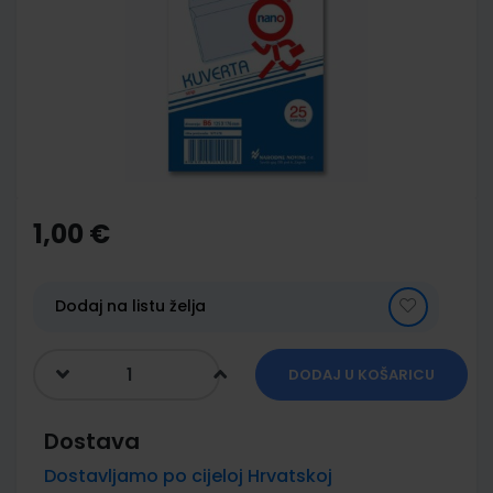
of
the
images
gallery
Skip
to
the
1,00 €
beginning
of
the
images
Dodaj na listu želja
gallery
DODAJ U KOŠARICU
Dostava
Dostavljamo po cijeloj Hrvatskoj