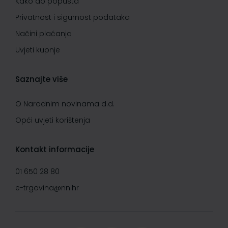
Kako do popusta
Privatnost i sigurnost podataka
Načini plaćanja
Uvjeti kupnje
Saznajte više
O Narodnim novinama d.d.
Opći uvjeti korištenja
Kontakt informacije
01 650 28 80
e-trgovina@nn.hr