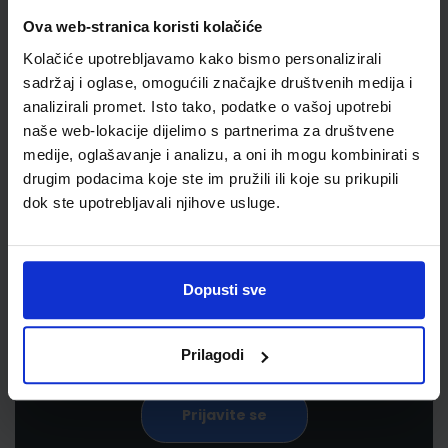
Ova web-stranica koristi kolačiće
Kolačiće upotrebljavamo kako bismo personalizirali
sadržaj i oglase, omogućili značajke društvenih medija i
analizirali promet. Isto tako, podatke o vašoj upotrebi
naše web-lokacije dijelimo s partnerima za društvene
medije, oglašavanje i analizu, a oni ih mogu kombinirati s
drugim podacima koje ste im pružili ili koje su prikupili
Newsletter prijava
dok ste upotrebljavali njihove usluge.
Prijavite se kako bi primali informacije o novim
proizvodima i uslugama, akcijama i drugim
pogodnostima
Dopusti sve
Prilagodi