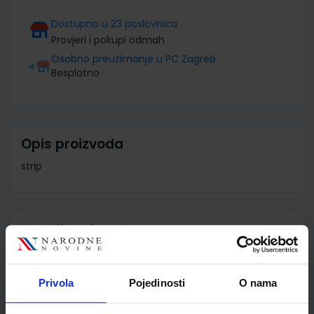
Dostupno u 23 poslovnica
Provjeri i pokupi odmah
Osobno preuzimanje u PC Zagreb
Besplatno
Opis proizvoda
strip
Detalji proizvoda
Šifra proizvoda
971578
Jedinična mjera
om
Privola
Pojedinosti
O nama