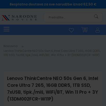
Besplatna dostava za sve narudžbe iznad 62,50 €
Pretra
Naslovna
Lenovo ThinkCentre NEO 50s Gen 6, Intel Core Ultra 7 265, 16GB DDR5,
1TB SSD, 7xUSB, tipk./miš, WiFi/BT, Win 11 Pro + 3Y (13DM002FCR-W11P)
Lenovo ThinkCentre NEO 50s Gen 6, Intel
Core Ultra 7 265, 16GB DDR5, 1TB SSD,
7xUSB, tipk./miš, WiFi/BT, Win 11 Pro + 3Y
(13DM002FCR-W11P)