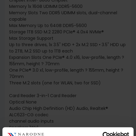
Memory 1x 16GB UDIMM DDR5-5600
Memory Slots Two DDR5 UDIMM slots, dual-channel
capable
Max Memory Up to 64GB DDR5-5600
Storage 1TB SSD M.2 2280 PCIe® 4.0x4 NVMe®
Max Storage Support
Up to three drives, 1x 3.5" HDD + 2x M.2 SSD • 3.5" HDD up
to 2TB, M.2 SSD up to 1TB each
Expansion Slots One PCIe® 4.0 x16, low-profile, length ?
155mm, height ? 70mm
One PCIe® 3.0 x1, low-profile, length ? 155mm, height ?
70mm
Three M.2 slots (one for WLAN, two for SSD)
Card Reader 3-in-1 Card Reader
Optical None
Audio Chip High Definition (HD) Audio, Realtek®
ALC623-CG codec
channel audio inputs
Speakers 1Wx1
Power Supply 260W 90%