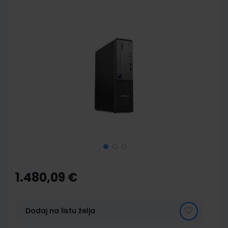
Skip
to
the
end
of
the
images
gallery
Skip
to
the
1.480,09 €
beginning
of
the
images
Dodaj na listu želja
gallery