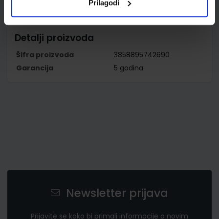
Prilagodi
Detalji proizvoda
Šifra proizvoda
3858895742690
Garancija
5 godina
Newsletter prijava
Prijavite se kako bi primali informacije o novim