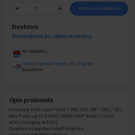
DODAJ U KOŠARICU
Dostava
Dostavljamo po cijeloj Hrvatskoj
Na skladištu
Osobno preuzimanje u PC Zagreb
Besplatno
Opis proizvoda
Processor Intel Core™ Ultra 7 265, 20C (8P + 12E) / 20T,
Max Turbo up to 5.3GHz, 30MB Intel® Smart Cache
AI PC Category AI PC[1]
Graphics Integrated Intel® Graphics
Chipset Intel® B860 Chipset