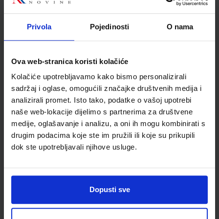
WLAN + Bluetooth Intel® Wi-Fi® 6E AX211, 802.11ax 2x2 +
Privola
Pojedinosti
O nama
BT5.3
WWAN WWAN Not Supported
Ethernet Integrated 100/1000M
Front Ports 1x USB-C® (USB 5Gbps / USB 3.2 Gen 1), with
Ova web-stranica koristi kolačiće
15W charging
Kolačiće upotrebljavamo kako bismo personalizirali
2x USB-A (USB 5Gbps / USB 3.2 Gen 1)
1x headphone / microphone combo jack (3.5mm)
sadržaj i oglase, omogućili značajke društvenih medija i
1x microphone (3.5mm)
analizirali promet. Isto tako, podatke o vašoj upotrebi
Rear Ports 2x USB-A (Hi-Speed USB / USB 2.0)
naše web-lokacije dijelimo s partnerima za društvene
2x USB-A (USB 5Gbps / USB 3.2 Gen 1), one supports
medije, oglašavanje i analizu, a oni ih mogu kombinirati s
Smart Power On
drugim podacima koje ste im pružili ili koje su prikupili
1x HDMI® 2.1 TMDS
dok ste upotrebljavali njihove usluge.
1x DisplayPort™ 1.4
1x Ethernet (RJ-45)
1x line-out (3.5mm)
Dopusti sve
Dimensions: 92.5 x 291.7 x 339.5 mm (3.6 x 11.5 x 13.4
inches)
Weight: Around 4.62 kg (10.19 lbs)