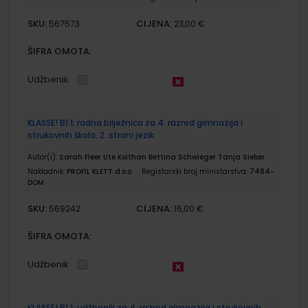
SKU:
CIJENA:
567573
23,00 €
ŠIFRA OMOTA:
Udžbenik
KLASSE! B1.1; radna bilježnica za 4. razred gimnazija i
strukovnih škola, 2. strani jezik
Autor(i):
Sarah Fleer Ute Koithan Bettina Schwieger Tanja Sieber
Nakladnik:
PROFIL KLETT d.o.o.
Registarski broj ministarstva:
7484-
DOM
SKU:
CIJENA:
569242
16,00 €
ŠIFRA OMOTA:
Udžbenik
KLASSE! B1.1; udžbenik za 4. razred gimnazija i strukovnih