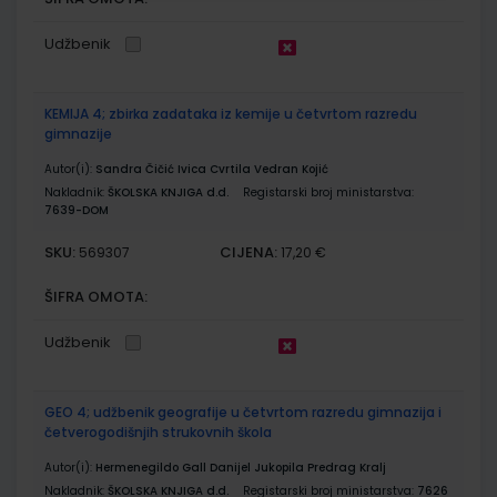
Udžbenik
KEMIJA 4; zbirka zadataka iz kemije u četvrtom razredu
gimnazije
Autor(i):
Sandra Čičić Ivica Cvrtila Vedran Kojić
Nakladnik:
ŠKOLSKA KNJIGA d.d.
Registarski broj ministarstva:
7639-DOM
SKU:
CIJENA:
569307
17,20 €
ŠIFRA OMOTA:
Udžbenik
GEO 4; udžbenik geografije u četvrtom razredu gimnazija i
četverogodišnjih strukovnih škola
Autor(i):
Hermenegildo Gall Danijel Jukopila Predrag Kralj
Nakladnik:
ŠKOLSKA KNJIGA d.d.
Registarski broj ministarstva:
7626