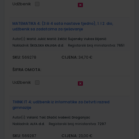
Udžbenik
MATEMATIKA 4; (3 ili 4 sata nastave tjedno), 1. I 2. dio,
udžbenik sa zadatcima za rješavanje
Autor(i):
Matić Jukić Matić Zelčić Šujansky Vukas Dijanić
Nakladnik:
ŠKOLSKA KNJIGA d.d.
Registarski broj ministarstva:
7651
SKU:
CIJENA:
569278
34,70 €
ŠIFRA OMOTA:
Udžbenik
THINK IT 4; udžbenik iz informatike za četvrti razred
gimnazije
Autor(i):
Volarić Toić Dlačić Ivošević Draganjac
Nakladnik:
ALFA d.d.
Registarski broj ministarstva:
7297
SKU:
CIJENA:
569287
23,00 €