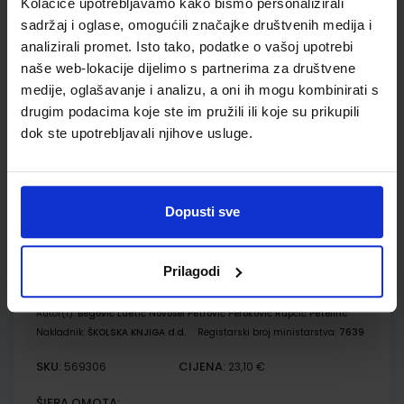
Kolačiće upotrebljavamo kako bismo personalizirali
FIZIKA OKO NAS 4; zbirka zadataka za četvrti razred
sadržaj i oglase, omogućili značajke društvenih medija i
gimnazije
analizirali promet. Isto tako, podatke o vašoj upotrebi
Autor(i):
Vladimir Paar Anica Hrlec Melita Sambolek Karmena
naše web-lokacije dijelimo s partnerima za društvene
Vadlja Rešetar
medije, oglašavanje i analizu, a oni ih mogu kombinirati s
Nakladnik:
ŠKOLSKA KNJIGA d.d.
Registarski broj ministarstva:
7621-
DOM
drugim podacima koje ste im pružili ili koje su prikupili
dok ste upotrebljavali njihove usluge.
SKU:
CIJENA:
569511
17,20 €
ŠIFRA OMOTA:
Udžbenik
Dopusti sve
KEMIJA 4; udžbenik kemije u četvrtom razredu gimnazije s
Prilagodi
dodatnim digitalnim sadržajima
Autor(i):
Begović Luetić Novosel Petrović Peroković Rupčić Petelinc
Nakladnik:
ŠKOLSKA KNJIGA d.d.
Registarski broj ministarstva:
7639
SKU:
CIJENA:
569306
23,10 €
ŠIFRA OMOTA: