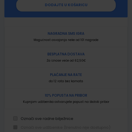
DODAJTE U KOŠARICU
NAGRADNA SMS IGRA
Mogućnost osvajanja neke od 101 nagrade
BESPLATNA DOSTAVA
Za iznose veće od 62,50€
PLAĆANJE NA RATE
do 12 rata bez kamata
10% POPUSTA NA PRIBOR
Kupnjom udžbenika ostvarujete popust na školski pribor
Označi sve radne bilježnice
Označi sve udžbenike (trenutno nije dostupno)