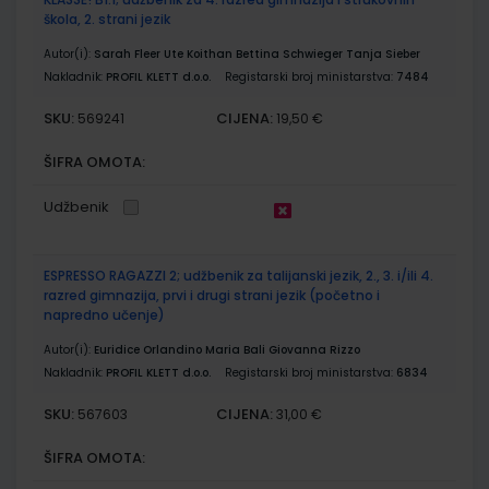
škola, 2. strani jezik
Autor(i):
Sarah Fleer Ute Koithan Bettina Schwieger Tanja Sieber
Nakladnik:
PROFIL KLETT d.o.o.
Registarski broj ministarstva:
7484
SKU:
CIJENA:
569241
19,50 €
ŠIFRA OMOTA:
Udžbenik
ESPRESSO RAGAZZI 2; udžbenik za talijanski jezik, 2., 3. i/ili 4.
razred gimnazija, prvi i drugi strani jezik (početno i
napredno učenje)
Autor(i):
Euridice Orlandino Maria Bali Giovanna Rizzo
Nakladnik:
PROFIL KLETT d.o.o.
Registarski broj ministarstva:
6834
SKU:
CIJENA:
567603
31,00 €
ŠIFRA OMOTA: