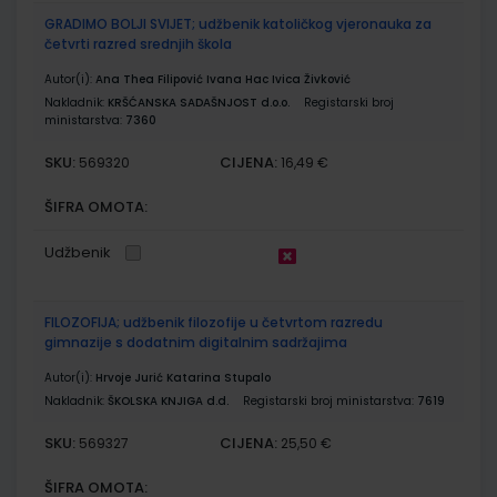
GRADIMO BOLJI SVIJET; udžbenik katoličkog vjeronauka za
četvrti razred srednjih škola
Autor(i):
Ana Thea Filipović Ivana Hac Ivica Živković
Nakladnik:
KRŠĆANSKA SADAŠNJOST d.o.o.
Registarski broj
ministarstva:
7360
SKU:
CIJENA:
569320
16,49 €
ŠIFRA OMOTA:
Udžbenik
FILOZOFIJA; udžbenik filozofije u četvrtom razredu
gimnazije s dodatnim digitalnim sadržajima
Autor(i):
Hrvoje Jurić Katarina Stupalo
Nakladnik:
ŠKOLSKA KNJIGA d.d.
Registarski broj ministarstva:
7619
SKU:
CIJENA:
569327
25,50 €
ŠIFRA OMOTA: