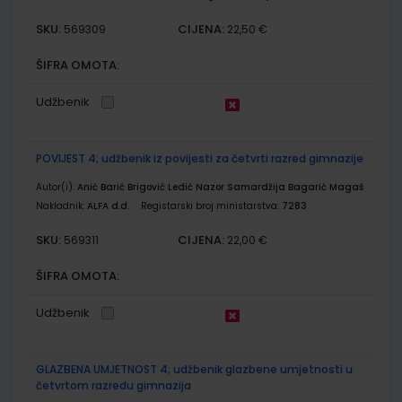
SKU:
CIJENA:
569309
22,50 €
ŠIFRA OMOTA:
Udžbenik
POVIJEST 4; udžbenik iz povijesti za četvrti razred gimnazije
Autor(i):
Anić Barić Brigović Ledić Nazor Samardžija Bagarić Magaš
Nakladnik:
ALFA d.d.
Registarski broj ministarstva:
7283
SKU:
CIJENA:
569311
22,00 €
ŠIFRA OMOTA:
Udžbenik
GLAZBENA UMJETNOST 4; udžbenik glazbene umjetnosti u
četvrtom razredu gimnazija