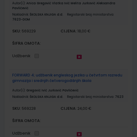
Autor(i):
Anica Gregović Vlatka Ivić Melita Jurković Aleksandra
Pavličević
Nakladnik:
ŠKOLSKA KNJIGA d.d.
Registarski broj ministarstva:
7623-DOM
SKU:
CIJENA:
569229
18,00 €
ŠIFRA OMOTA:
Udžbenik
FORWARD 4; udžbenik engleskog jezika u četvrtom razredu
gimnazija i srednjih četverogodišnjih škola
Autor(i):
Gregović Ivić Jurković Pavličević
Nakladnik:
ŠKOLSKA KNJIGA d.d.
Registarski broj ministarstva:
7623
SKU:
CIJENA:
569228
24,00 €
ŠIFRA OMOTA:
Udžbenik