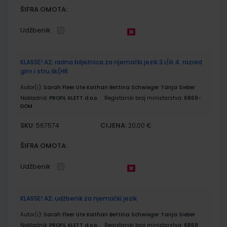
ŠIFRA OMOTA:
Udžbenik
KLASSE! A2; radna bilježnica za njemački jezik 3.i/ili 4. razred
gim.i stru.šk(HR
Autor(i):
Sarah Fleer Ute Koithan Bettina Schwieger Tanja Sieber
Nakladnik:
PROFIL KLETT d.o.o.
Registarski broj ministarstva:
6869-
DOM
SKU:
CIJENA:
567574
20,00 €
ŠIFRA OMOTA:
Udžbenik
KLASSE! A2; udžbenik za njemački jezik
Autor(i):
Sarah Fleer Ute Koithan Bettina Schwieger Tanja Sieber
Nakladnik:
PROFIL KLETT d.o.o.
Registarski broj ministarstva:
6869