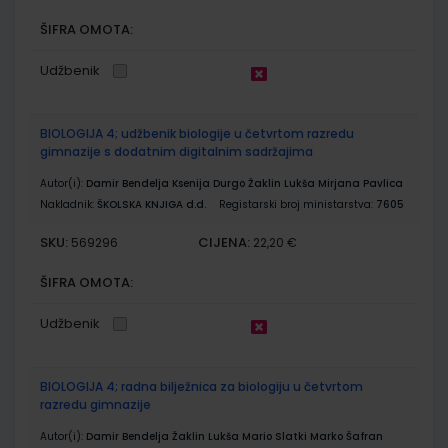
ŠIFRA OMOTA:
Udžbenik
BIOLOGIJA 4; udžbenik biologije u četvrtom razredu
gimnazije s dodatnim digitalnim sadržajima
Autor(i):
Damir Bendelja Ksenija Durgo Žaklin Lukša Mirjana Pavlica
Nakladnik:
ŠKOLSKA KNJIGA d.d.
Registarski broj ministarstva:
7605
SKU:
CIJENA:
569296
22,20 €
ŠIFRA OMOTA:
Udžbenik
BIOLOGIJA 4; radna bilježnica za biologiju u četvrtom
razredu gimnazije
Autor(i):
Damir Bendelja Žaklin Lukša Mario Slatki Marko Šafran