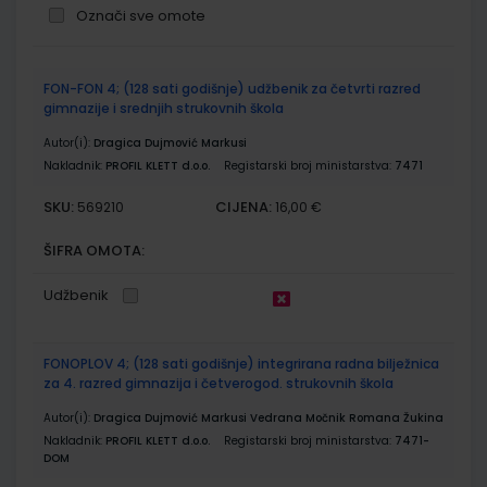
Označi sve omote
Grupirani
FON-FON 4; (128 sati godišnje) udžbenik za četvrti razred
proizvodi
gimnazije i srednjih strukovnih škola
Autor(i):
Dragica Dujmović Markusi
Nakladnik:
PROFIL KLETT d.o.o.
Registarski broj ministarstva:
7471
SKU:
CIJENA:
569210
16,00 €
ŠIFRA OMOTA:
Udžbenik
FONOPLOV 4; (128 sati godišnje) integrirana radna bilježnica
za 4. razred gimnazija i četverogod. strukovnih škola
Autor(i):
Dragica Dujmović Markusi Vedrana Močnik Romana Žukina
Nakladnik:
PROFIL KLETT d.o.o.
Registarski broj ministarstva:
7471-
DOM