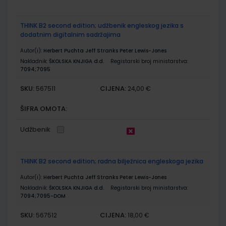
THINK B2 second edition; udžbenik engleskog jezika s
dodatnim digitalnim sadržajima
Autor(i):
Herbert Puchta Jeff Stranks Peter Lewis-Jones
Nakladnik:
ŠKOLSKA KNJIGA d.d.
Registarski broj ministarstva:
7094;7095
SKU:
CIJENA:
567511
24,00 €
ŠIFRA OMOTA:
Udžbenik
THINK B2 second edition; radna bilježnica engleskoga jezika
Autor(i):
Herbert Puchta Jeff Stranks Peter Lewis-Jones
Nakladnik:
ŠKOLSKA KNJIGA d.d.
Registarski broj ministarstva:
7094;7095-DOM
SKU:
CIJENA:
567512
18,00 €