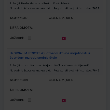
Autor(i):
Nada Medenica Rozina Palić Jelavić
Nakladnik:
ŠKOLSKA KNJIGA d.d.
Registarski broj ministarstva:
7627
SKU:
CIJENA:
569317
23,60 €
ŠIFRA OMOTA:
Udžbenik
LIKOVNA UMJETNOST 4; udžbenik likovne umjetnosti u
četvrtom razredu srednje škole
Autor(i):
Jasna Salamon Mirjana Vučković Vesna Mišljenović
Nakladnik:
ŠKOLSKA KNJIGA d.d.
Registarski broj ministarstva:
7643
SKU:
CIJENA:
569319
23,60 €
ŠIFRA OMOTA:
Udžbenik