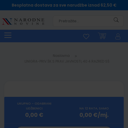
Besplatna dostava za sve narudžbe iznad 62,50 €
Pretra
Naslovna
LINIGRA-PRIV.ŠK.S PRAV.JAVNOSTI, 40 4.RAZRED SŠ
UKUPNO - ODABRANI
UDŽBENICI
NA 12 RATA, SAMO
0,00 €
0,00 €/mj.