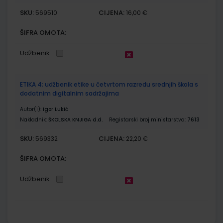
SKU:
CIJENA:
569510
16,00 €
ŠIFRA OMOTA:
Udžbenik
ETIKA 4; udžbenik etike u četvrtom razredu srednjih škola s
dodatnim digitalnim sadržajima
Autor(i):
Igor Lukić
Nakladnik:
ŠKOLSKA KNJIGA d.d.
Registarski broj ministarstva:
7613
SKU:
CIJENA:
569332
22,20 €
ŠIFRA OMOTA:
Udžbenik