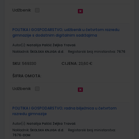
Udžbenik
POLITIKA I GOSPODARSTVO; udžbenik u četvrtom razredu
gimnazije s dodatnim digitalnim sadržajima
Autor(i):
Natalija Palčić Željka Travaš
Nakladnik:
ŠKOLSKA KNJIGA d.d.
Registarski broj ministarstva:
7676
SKU:
CIJENA:
569330
23,60 €
ŠIFRA OMOTA:
Udžbenik
POLITIKA I GOSPODARSTVO; radna bilježnica u četvrtom
razredu gimnazije
Autor(i):
Natalija Palčić Željka Travaš
Nakladnik:
ŠKOLSKA KNJIGA d.d.
Registarski broj ministarstva:
7676-DOM