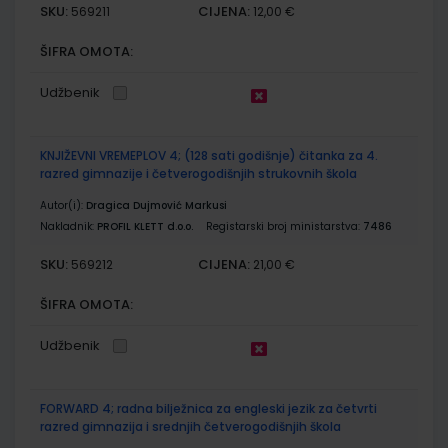
SKU:
CIJENA:
569211
12,00 €
ŠIFRA OMOTA:
Udžbenik
KNJIŽEVNI VREMEPLOV 4; (128 sati godišnje) čitanka za 4.
razred gimnazije i četverogodišnjih strukovnih škola
Autor(i):
Dragica Dujmović Markusi
Nakladnik:
PROFIL KLETT d.o.o.
Registarski broj ministarstva:
7486
SKU:
CIJENA:
569212
21,00 €
ŠIFRA OMOTA:
Udžbenik
FORWARD 4; radna bilježnica za engleski jezik za četvrti
razred gimnazija i srednjih četverogodišnjih škola