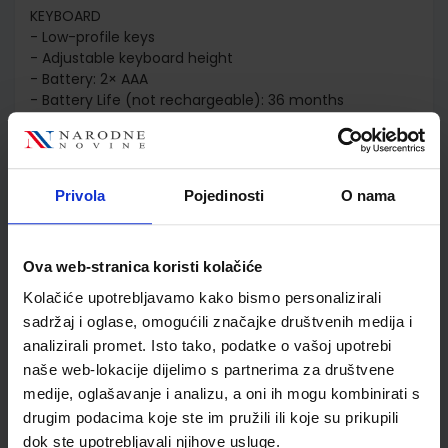
KEYBOARD
- Low-profile keys
- Adjustable keyboard height
- Battery: 2× AAA
- Battery Life (not rechargeable): 36 months
- Special Keys: 15 function keys accessible through "fn"
key
MOUSE
Privola
Pojedinosti
O nama
- Connect/Power: On/Off power button
- Sensor technology: Advanced optical tracking
- Battery: 1× AA
Ova web-stranica koristi kolačiće
- Battery Life (not rechargeable): 12 months
Kolačiće upotrebljavamo kako bismo personalizirali
sadržaj i oglase, omogućili značajke društvenih medija i
analizirali promet. Isto tako, podatke o vašoj upotrebi
Detalji proizvoda
naše web-lokacije dijelimo s partnerima za društvene
Šifra proizvoda
5099206064485
medije, oglašavanje i analizu, a oni ih mogu kombinirati s
drugim podacima koje ste im pružili ili koje su prikupili
Garancija
24 mjeseca
dok ste upotrebljavali njihove usluge.