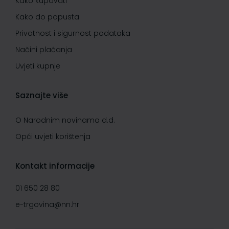
Kako kupovati
Kako do popusta
Privatnost i sigurnost podataka
Načini plaćanja
Uvjeti kupnje
Saznajte više
O Narodnim novinama d.d.
Opći uvjeti korištenja
Kontakt informacije
01 650 28 80
e-trgovina@nn.hr