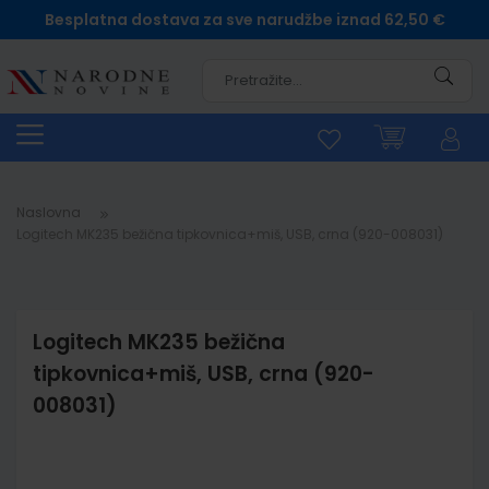
Besplatna dostava za sve narudžbe iznad 62,50 €
Pretra
Naslovna
Logitech MK235 bežična tipkovnica+miš, USB, crna (920-008031)
Logitech MK235 bežična
tipkovnica+miš, USB, crna (920-
008031)
Skip