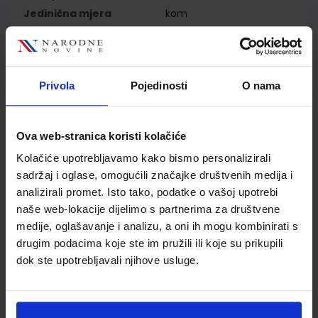
Jedinična mjera
kom
Nakladnik
ŠKOLSKA KNJIGA d.d.
Autor
Katarina Justić Renata
Petrović Sandra Brajnović
Vesna Brčić-Stipčević
Privola
Pojedinosti
O nama
Dubravka Liebl
Školski razred
10 1.RAZRED SŠ
Vrsta školske knjige
UDŽBENIK
Ova web-stranica koristi kolačiće
Vrsta škole
3 STRUKOVNA
Kolačiće upotrebljavamo kako bismo personalizirali
Nastavni predmet
STRUKOVNE ŠKOLE
sadržaj i oglase, omogućili značajke društvenih medija i
Reg br min
8264
analizirali promet. Isto tako, podatke o vašoj upotrebi
naše web-lokacije dijelimo s partnerima za društvene
medije, oglašavanje i analizu, a oni ih mogu kombinirati s
drugim podacima koje ste im pružili ili koje su prikupili
dok ste upotrebljavali njihove usluge.