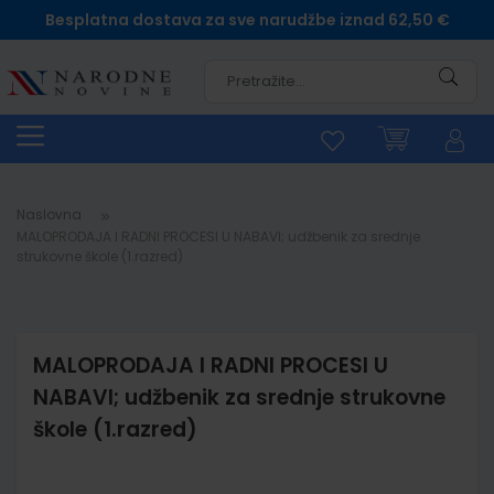
Besplatna dostava za sve narudžbe iznad 62,50 €
Pretra
Naslovna
MALOPRODAJA I RADNI PROCESI U NABAVI; udžbenik za srednje
strukovne škole (1.razred)
MALOPRODAJA I RADNI PROCESI U
NABAVI; udžbenik za srednje strukovne
škole (1.razred)