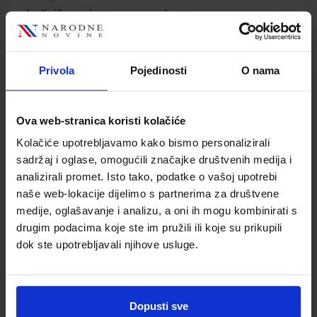
Jedinična mjera
kom
Nakladnik
PROFIL KLETT d.o.o.
Autor
Rebeka Kalazić Snježana
Lukač Mirna Stojanović
Privola
Pojedinosti
O nama
Školski razred
10 1.RAZRED SŠ
Vrsta školske knjige
UDŽBENIK
Ova web-stranica koristi kolačiće
Vrsta škole
3 STRUKOVNA
Nastavni predmet
MATEMATIKA
Kolačiće upotrebljavamo kako bismo personalizirali
sadržaj i oglase, omogućili značajke društvenih medija i
Reg br min
8196
analizirali promet. Isto tako, podatke o vašoj upotrebi
naše web-lokacije dijelimo s partnerima za društvene
medije, oglašavanje i analizu, a oni ih mogu kombinirati s
drugim podacima koje ste im pružili ili koje su prikupili
dok ste upotrebljavali njihove usluge.
Dopusti sve