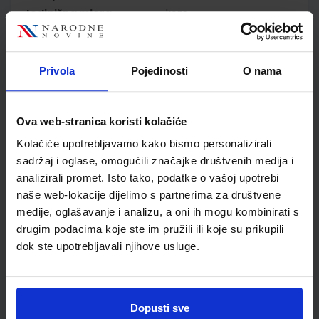
Jedinična mjera
kom
Nakladnik
PROFIL KLETT d.o.o.
Autor
Rebeka Kalazić Snježana
Lukač Mirna Stojanović
Privola
Pojedinosti
O nama
Školski razred
20 2.RAZRED SŠ
Vrsta školske knjige
UDŽBENIK
Ova web-stranica koristi kolačiće
Vrsta škole
3 STRUKOVNA
Nastavni predmet
MATEMATIKA
Kolačiće upotrebljavamo kako bismo personalizirali
sadržaj i oglase, omogućili značajke društvenih medija i
Reg br min
8197
analizirali promet. Isto tako, podatke o vašoj upotrebi
naše web-lokacije dijelimo s partnerima za društvene
medije, oglašavanje i analizu, a oni ih mogu kombinirati s
drugim podacima koje ste im pružili ili koje su prikupili
dok ste upotrebljavali njihove usluge.
Dopusti sve