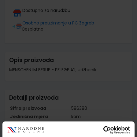
Dostupno za narudžbu
Osobno preuzimanje u PC Zagreb
Besplatno
Opis proizvoda
MENSCHEN IM BERUF - PFLEGE A2; udžbenik
Detalji proizvoda
Šifra proizvoda
596380
Jedinična mjera
kom
Nakladnik
NAKLADA LJEVAK d.o.o.
Autor
Valeska Hagner