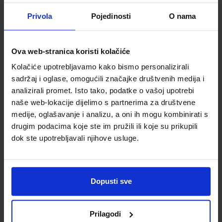
Školski razred
80 VIŠE RAZREDA SŠ
Privola
Pojedinosti
O nama
Vrsta školske knjige
UDŽBENIK
Vrsta škole
3 STRUKOVNA
Nastavni predmet
NJEMAČKI JEZIK
Ova web-stranica koristi kolačiće
Kolačiće upotrebljavamo kako bismo personalizirali
sadržaj i oglase, omogućili značajke društvenih medija i
analizirali promet. Isto tako, podatke o vašoj upotrebi
naše web-lokacije dijelimo s partnerima za društvene
medije, oglašavanje i analizu, a oni ih mogu kombinirati s
drugim podacima koje ste im pružili ili koje su prikupili
dok ste upotrebljavali njihove usluge.
Newsletter prijava
Dopusti sve
Prijavite se kako bi primali informacije o novim
proizvodima i uslugama, akcijama i drugim
Prilagodi
pogodnostima