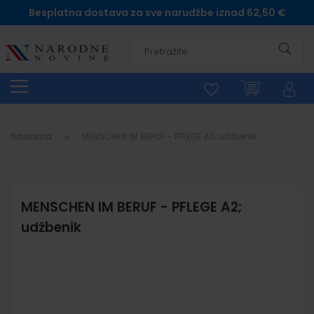
Besplatna dostava za sve narudžbe iznad 62,50 €
Pretra
Naslovna
MENSCHEN IM BERUF - PFLEGE A2; udžbenik
MENSCHEN IM BERUF - PFLEGE A2;
udžbenik
Skip
to
the
end