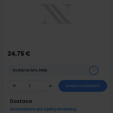
of
the
images
gallery
Skip
to
the
24,75 €
beginning
of
the
images
Dodaj na listu želja
gallery
DODAJ U KOŠARICU
Dostava
Dostavljamo po cijeloj Hrvatskoj