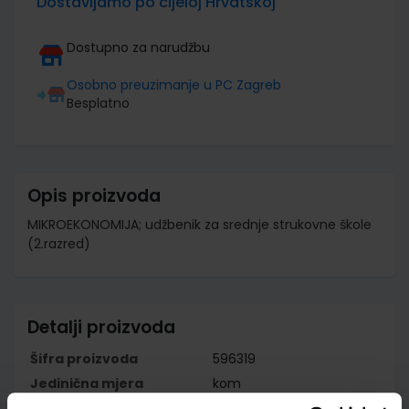
Dostavljamo po cijeloj Hrvatskoj
Dostupno za narudžbu
Osobno preuzimanje u PC Zagreb
Besplatno
Opis proizvoda
MIKROEKONOMIJA; udžbenik za srednje strukovne škole
(2.razred)
Detalji proizvoda
Šifra proizvoda
596319
Jedinična mjera
kom
Nakladnik
ŠKOLSKA KNJIGA d.d.