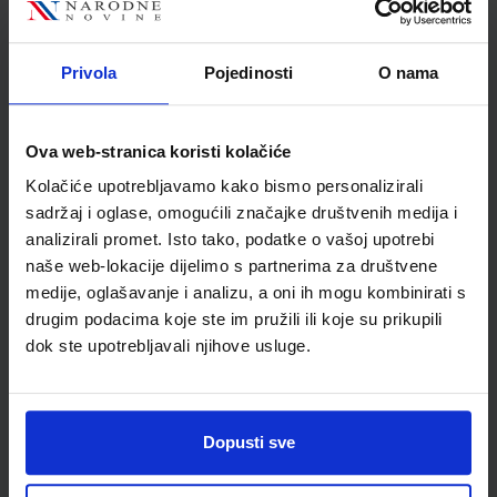
Autor
Katarina Justić
Školski razred
20 2.RAZRED SŠ
Privola
Pojedinosti
O nama
Vrsta školske knjige
UDŽBENIK
Vrsta škole
3 STRUKOVNA
Nastavni predmet
STRUKOVNE ŠKOLE
Ova web-stranica koristi kolačiće
Reg br min
8231
Kolačiće upotrebljavamo kako bismo personalizirali
sadržaj i oglase, omogućili značajke društvenih medija i
analizirali promet. Isto tako, podatke o vašoj upotrebi
naše web-lokacije dijelimo s partnerima za društvene
medije, oglašavanje i analizu, a oni ih mogu kombinirati s
drugim podacima koje ste im pružili ili koje su prikupili
dok ste upotrebljavali njihove usluge.
Dopusti sve
Newsletter prijava