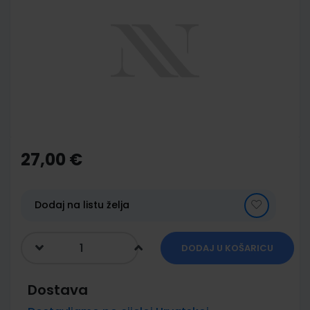
end
of
the
images
gallery
Skip
to
the
27,00 €
beginning
of
the
images
Dodaj na listu želja
gallery
DODAJ U KOŠARICU
Dostava