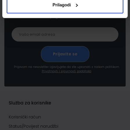
Prijavite se kako bi primali informacije o novim
Prilagodi
proizvodima i uslugama, akcijama i drugim
pogodnostima
Prijavom na newsletter izjavljujete da ste upoznati s našom politikom
Privatnosti i sigurnosti podataka
Služba za korisnike
Korisnički račun
Status/Povijest narudžbi