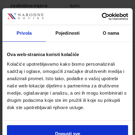
Jedinična mjera
kom
Nakladnik
ŠKOLSKA KNJIGA d.d.
Autor
Sanja Jakovljević Rogić
Dubravka Miklec Graciella
Privola
Pojedinosti
O nama
Prtajin
Školski razred
03 3.RAZRED OŠ
Vrsta školske knjige
UDŽBENIK
Ova web-stranica koristi kolačiće
Vrsta škole
1 OSNOVNA
Kolačiće upotrebljavamo kako bismo personalizirali
Nastavni predmet
MATEMATIKA PP
sadržaj i oglase, omogućili značajke društvenih medija i
Reg br min
7660
analizirali promet. Isto tako, podatke o vašoj upotrebi
naše web-lokacije dijelimo s partnerima za društvene
medije, oglašavanje i analizu, a oni ih mogu kombinirati s
drugim podacima koje ste im pružili ili koje su prikupili
dok ste upotrebljavali njihove usluge.
Dopusti sve