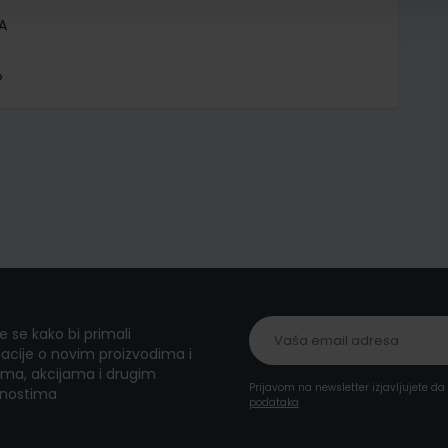
A
P
te se kako bi primali
acije o novim proizvodima i
ma, akcijama i drugim
Prijavom na newsletter izjavljujete d
nostima
podataka