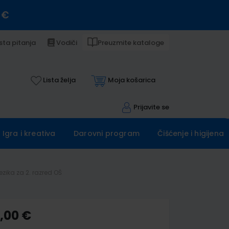
 €
sta pitanja
Vodiči
Preuzmite kataloge
Lista želja
Moja košarica
Prijavite se
Igra i kreativa
Darovni program
Čišćenje i higijena
ezika za 2. razred OŠ
5,00 €