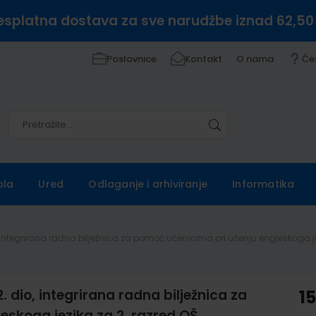
esplatna dostava za sve narudžbe iznad 62,50
Poslovnice
Kontakt
O nama
Če
Pretražite
Pretražite
ola
Ured
Odlaganje i arhiviranje
Informatika
o, integrirana radna bilježnica za pomoć učenicima pri učenju engleskoga j
. dio, integrirana radna bilježnica za
1
eskoga jezika za 2. razred OŠ