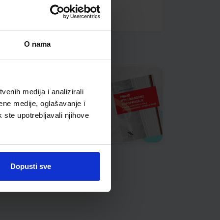
O nama
enih medija i analizirali
ene medije, oglašavanje i
k ste upotrebljavali njihove
Dopusti sve