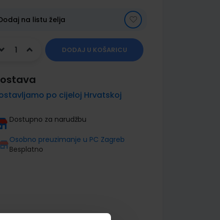
Dodaj na listu želja
DODAJ U KOŠARICU
ostava
ostavljamo po cijeloj Hrvatskoj
Dostupno za narudžbu
Osobno preuzimanje u PC Zagreb
Besplatno