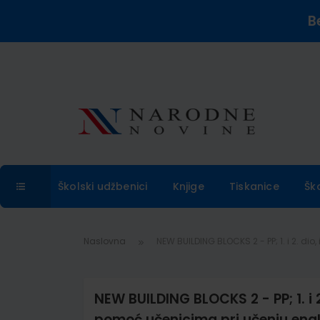
B
Školski udžbenici
Knjige
Tiskanice
Šk
Naslovna
NEW BUILDING BLOCKS 2 - PP; 1. i 2. di
NEW BUILDING BLOCKS 2 - PP; 1. i 2
pomoć učenicima pri učenju engl