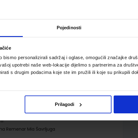
Pojedinosti
ačiće
bismo personalizirali sadržaj i oglase, omogućili značajke društv
rirana radna bilježnica za pomoć učenicima pri učenju
vašoj upotrebi naše web-lokacije dijelimo s partnerima za društv
rati s drugim podacima koje ste im pružili ili koje su prikupili do
Prilagodi
.o.
ana Remenar Mia Šavrljuga