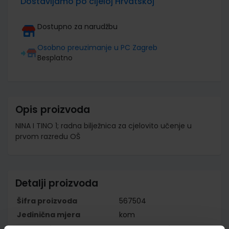
Dostavljamo po cijeloj Hrvatskoj
Dostupno za narudžbu
Osobno preuzimanje u PC Zagreb
Besplatno
Opis proizvoda
NINA I TINO 1; radna bilježnica za cjelovito učenje u
prvom razredu OŠ
Detalji proizvoda
Šifra proizvoda
567504
Jedinična mjera
kom
Nakladnik
PROFIL KLETT d.o.o.