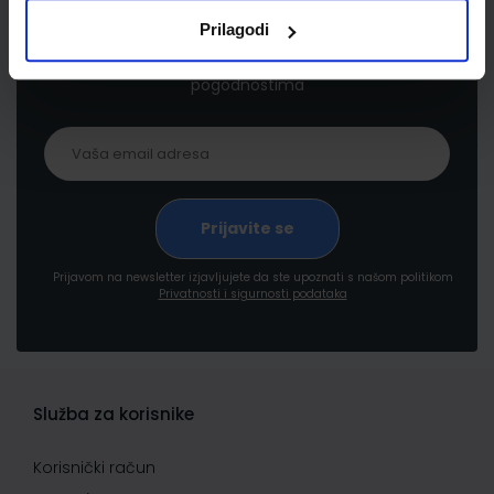
Prilagodi
Prijavite se kako bi primali informacije o novim
proizvodima i uslugama, akcijama i drugim
pogodnostima
Prijavom na newsletter izjavljujete da ste upoznati s našom politikom
Privatnosti i sigurnosti podataka
Služba za korisnike
Korisnički račun