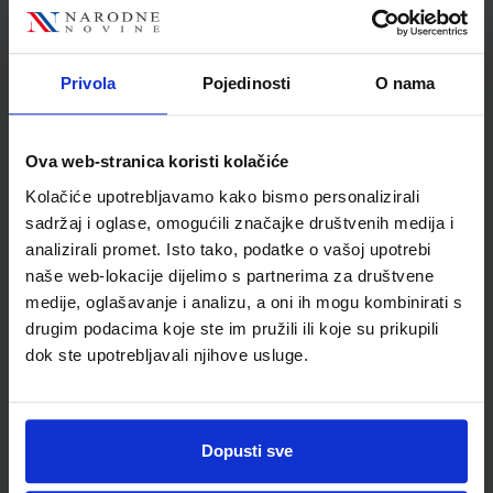
Autor
Saša Veronek Germadnik
Maja Križman Roškar
Školski razred
01 1.RAZRED OŠ
Privola
Pojedinosti
O nama
Vrsta školske knjige
RADNA BILJEŽNICA
Vrsta škole
1 OSNOVNA
Ova web-stranica koristi kolačiće
Nastavni predmet
TRI PREDMETA
Kolačiće upotrebljavamo kako bismo personalizirali
Reg br min
6147-DOM
sadržaj i oglase, omogućili značajke društvenih medija i
analizirali promet. Isto tako, podatke o vašoj upotrebi
naše web-lokacije dijelimo s partnerima za društvene
medije, oglašavanje i analizu, a oni ih mogu kombinirati s
drugim podacima koje ste im pružili ili koje su prikupili
dok ste upotrebljavali njihove usluge.
Dopusti sve
Newsletter prijava