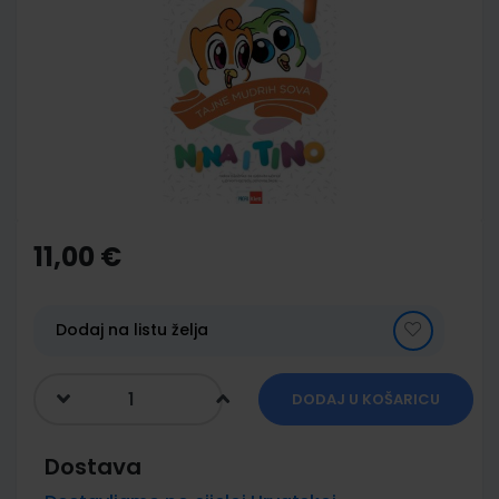
end
of
the
images
gallery
Skip
to
the
11,00 €
beginning
of
the
images
Dodaj na listu želja
gallery
DODAJ U KOŠARICU
Dostava