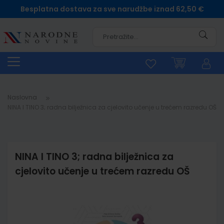
Besplatna dostava za sve narudžbe iznad 62,50 €
Pretra
Naslovna
NINA I TINO 3; radna bilježnica za cjelovito učenje u trećem razredu OŠ
NINA I TINO 3; radna bilježnica za
cjelovito učenje u trećem razredu OŠ
Skip
to
the