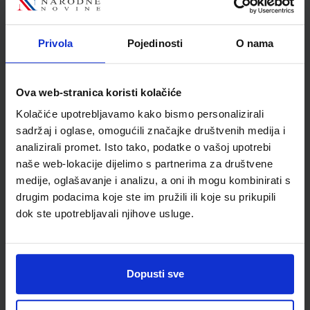
Autor
Saša Veronek Germadnik
Maja Križman Roškar
Privola
Pojedinosti
O nama
Školski razred
03 3.RAZRED OŠ
Vrsta školske knjige
RADNA BILJEŽNICA
Vrsta škole
1 OSNOVNA
Ova web-stranica koristi kolačiće
Nastavni predmet
TRI PREDMETA
Kolačiće upotrebljavamo kako bismo personalizirali
sadržaj i oglase, omogućili značajke društvenih medija i
analizirali promet. Isto tako, podatke o vašoj upotrebi
naše web-lokacije dijelimo s partnerima za društvene
medije, oglašavanje i analizu, a oni ih mogu kombinirati s
drugim podacima koje ste im pružili ili koje su prikupili
dok ste upotrebljavali njihove usluge.
Dopusti sve
Newsletter prijava