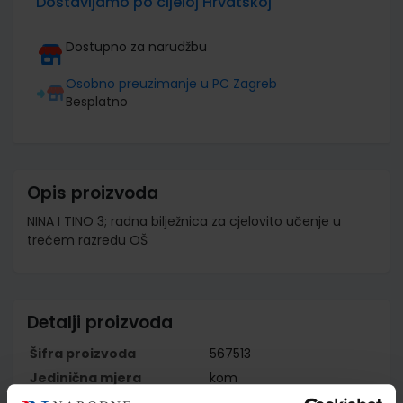
Dostavljamo po cijeloj Hrvatskoj
Dostupno za narudžbu
Osobno preuzimanje u PC Zagreb
Besplatno
Opis proizvoda
NINA I TINO 3; radna bilježnica za cjelovito učenje u
trećem razredu OŠ
Detalji proizvoda
Šifra proizvoda
567513
Jedinična mjera
kom
Nakladnik
PROFIL KLETT d.o.o.