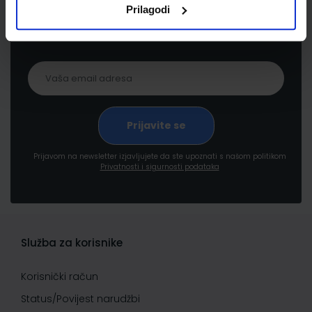
Prijavite se kako bi primali informacije o novim
Prilagodi
proizvodima i uslugama, akcijama i drugim
pogodnostima
Prijavom na newsletter izjavljujete da ste upoznati s našom politikom
Privatnosti i sigurnosti podataka
Služba za korisnike
Korisnički račun
Status/Povijest narudžbi