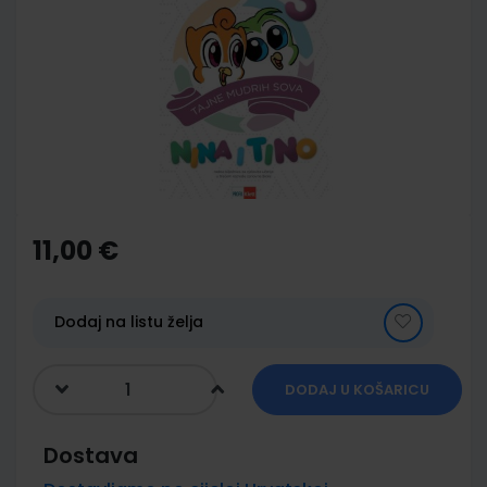
end
of
the
images
gallery
Skip
to
the
11,00 €
beginning
of
the
images
Dodaj na listu želja
gallery
DODAJ U KOŠARICU
Dostava