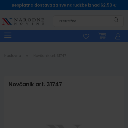
Besplatna dostava za sve narudžbe iznad 62,50 €
Pretra
Naslovna
Novčanik art. 31747
Novčanik art. 31747
Skip
to
the
end
of
the