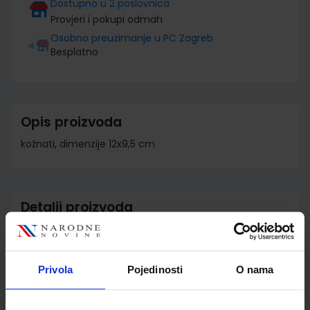
Dostupno u 2 poslovnica
Provjeri i pokupi odmah
Osobno preuzimanje u PC Zagreb
Besplatno
Opis proizvoda
kožnati, dimenzije 12x9,5 cm
Detalji proizvoda
Šifra proizvoda
591812
Jedinična mjera
kom
Privola
Pojedinosti
O nama