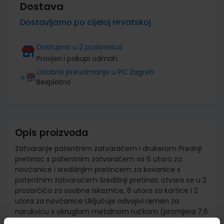
Dostava
Dostavljamo po cijeloj Hrvatskoj
Dostupno u 2 poslovnica
Provjeri i pokupi odmah
Osobno preuzimanje u PC Zagreb
Besplatno
Opis proizvoda
Zatvaranje patentnim zatvaračem i drukerom Prednji
pretinac s patentnim zatvaračem sa 6 utora za
novčanice i središnjim pretincem za kovanice s
patentnim zatvaračem Središnji pretinac otvara se u 2
prozorčića za osobne iskaznice, 6 utora za kartice i 2
utora za novčanice Uključuje odvojivi remen za
narukvicu s okruglom metalnom ručkom (promjera 7,6
cm) Uključuje poklon kutiju Veličina: 23,3 cm D x 5 cm Š