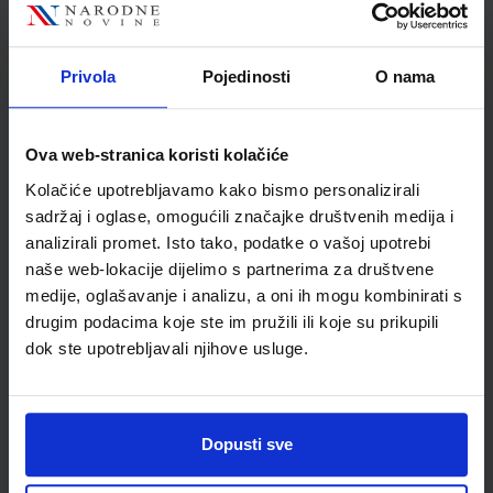
x 10,7 cm V
Privola
Pojedinosti
O nama
Detalji proizvoda
Ova web-stranica koristi kolačiće
Šifra proizvoda
591958
Jedinična mjera
kom
Kolačiće upotrebljavamo kako bismo personalizirali
sadržaj i oglase, omogućili značajke društvenih medija i
analizirali promet. Isto tako, podatke o vašoj upotrebi
naše web-lokacije dijelimo s partnerima za društvene
medije, oglašavanje i analizu, a oni ih mogu kombinirati s
drugim podacima koje ste im pružili ili koje su prikupili
dok ste upotrebljavali njihove usluge.
Dopusti sve
Newsletter prijava