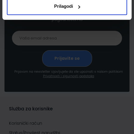
Prilagodi
Prijavite se kako bi primali informacije o novim
proizvodima i uslugama, akcijama i drugim
pogodnostima
Prijavom na newsletter izjavljujete da ste upoznati s našom politikom
Privatnosti i sigurnosti podataka
Služba za korisnike
Korisnički račun
Status/Povijest narudžbi