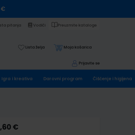
 €
sta pitanja
Vodiči
Preuzmite kataloge
Lista želja
Moja košarica
Prijavite se
Igra i kreativa
Darovni program
Čišćenje i higijena
6,60 €