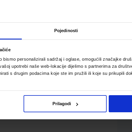
Pojedinosti
ačiće
jezik u drugom razredu trogodišnjih srednjih strukovnih
bismo personalizirali sadržaj i oglase, omogućili značajke društv
vašoj upotrebi naše web-lokacije dijelimo s partnerima za društv
rati s drugim podacima koje ste im pružili ili koje su prikupili do
Prilagodi
d.d.