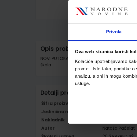
Skip
to
the
beginning
Privola
of
the
images
Opis proizvoda
gallery
Ova web-stranica koristi kol
NOVI PUTOKAZI 2; radna bilježnica za hrvatski 
Kolačiće upotrebljavamo kako 
škola
promet. Isto tako, podatke o 
analizu, a oni ih mogu kombini
usluge.
Detalji proizvoda
Šifra proizvoda
596152
Jedinična mjera
kom
Nakladnik
ŠKOLSKA KNJIGA 
Autor
Nataša Paćelat
Školski razred
20 2.RAZRED SŠ