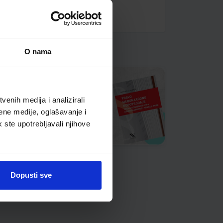
O nama
enih medija i analizirali
ene medije, oglašavanje i
k ste upotrebljavali njihove
Dopusti sve