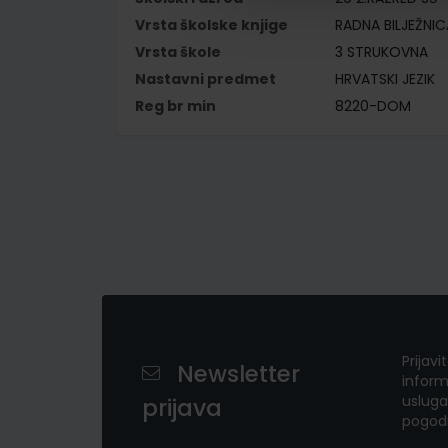
Vrsta školske knjige
RADNA BILJEŽNIC
Vrsta škole
3 STRUKOVNA
Nastavni predmet
HRVATSKI JEZIK
Reg br min
8220-DOM
Prijavi
Newsletter
inform
usluga
prijava
pogod