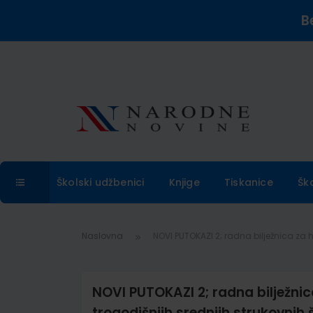
B
Školski udžbenici
Knjige
Tiskanice
Šk
Naslovna
NOVI PUTOKAZI 2; radna bilježnica za h
NOVI PUTOKAZI 2; radna bilježnic
trogodišnjih srednjih strukovnih 