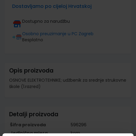
Dostavljamo po cijeloj Hrvatskoj
Dostupno za narudžbu
Osobno preuzimanje u PC Zagreb
Besplatno
Opis proizvoda
OSNOVE ELEKTROTEHNIKE; udžbenik za srednje strukovne
škole (1.razred)
Detalji proizvoda
Šifra proizvoda
596296
Jedinična mjera
kom