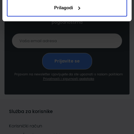
Prilagodi
Prijavite se kako bi primali informacije o novim
proizvodima i uslugama, akcijama i drugim
pogodnostima
Prijavom na newsletter izjavljujete da ste upoznati s našom politikom
Privatnosti i sigurnosti podataka
Služba za korisnike
Korisnički račun