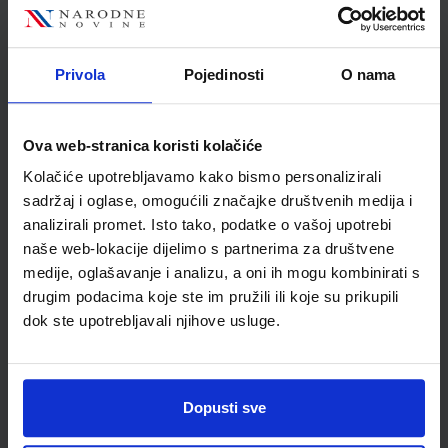
Nakladnik
ŠKOLSKA KNJIGA d.d.
Autor
Saša Tatar
Školski razred
10 1.RAZRED SŠ
Privola
Pojedinosti
O nama
Vrsta školske knjige
UDŽBENIK
Vrsta škole
3 STRUKOVNA
Ova web-stranica koristi kolačiće
Nastavni predmet
STRUKOVNE ŠKOLE
Kolačiće upotrebljavamo kako bismo personalizirali
Reg br min
8242
sadržaj i oglase, omogućili značajke društvenih medija i
analizirali promet. Isto tako, podatke o vašoj upotrebi
naše web-lokacije dijelimo s partnerima za društvene
medije, oglašavanje i analizu, a oni ih mogu kombinirati s
drugim podacima koje ste im pružili ili koje su prikupili
dok ste upotrebljavali njihove usluge.
Dopusti sve
Newsletter prijava